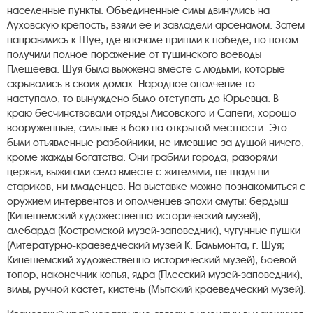
населенные пункты. Объединенные силы двинулись на
Луховскую крепость, взяли ее и завладели арсеналом. Затем
направились к Шуе, где вначале пришли к победе, но потом
получили полное поражение от тушинского воеводы
Плещеева. Шуя была выжжена вместе с людьми, которые
скрывались в своих домах. Народное ополчение то
наступало, то вынуждено было отступать до Юрьевца. В
краю бесчинствовали отряды Лисовского и Сапеги, хорошо
вооруженные, сильные в бою на открытой местности. Это
были отъявленные разбойники, не имевшие за душой ничего,
кроме жажды богатства. Они грабили города, разоряли
церкви, выжигали села вместе с жителями, не щадя ни
стариков, ни младенцев. На выставке можно познакомиться с
оружием интервентов и ополченцев эпохи смуты: бердыш
(Кинешемский художественно-исторический музей),
алебарда (Костромской музей-заповедник), чугунные пушки
(Литературно-краеведческий музей К. Бальмонта, г. Шуя;
Кинешемский художественно-исторический музей), боевой
топор, наконечник копья, ядра (Плесский музей-заповедник),
вилы, ручной кастет, кистень (Мытский краеведческий музей).