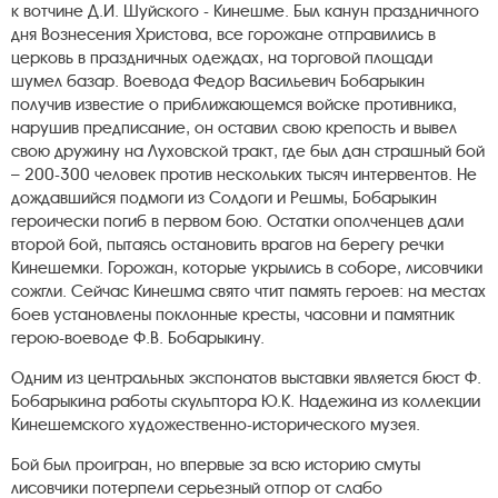
к вотчине Д.И. Шуйского - Кинешме. Был канун праздничного
дня Вознесения Христова, все горожане отправились в
церковь в праздничных одеждах, на торговой площади
шумел базар. Воевода Федор Васильевич Бобарыкин
получив известие о приближающемся войске противника,
нарушив предписание, он оставил свою крепость и вывел
свою дружину на Луховской тракт, где был дан страшный бой
– 200-300 человек против нескольких тысяч интервентов. Не
дождавшийся подмоги из Солдоги и Решмы, Бобарыкин
героически погиб в первом бою. Остатки ополченцев дали
второй бой, пытаясь остановить врагов на берегу речки
Кинешемки. Горожан, которые укрылись в соборе, лисовчики
сожгли. Сейчас Кинешма свято чтит память героев: на местах
боев установлены поклонные кресты, часовни и памятник
герою-воеводе Ф.В. Бобарыкину.
Одним из центральных экспонатов выставки является бюст Ф.
Бобарыкина работы скульптора Ю.К. Надежина из коллекции
Кинешемского художественно-исторического музея.
Бой был проигран, но впервые за всю историю смуты
лисовчики потерпели серьезный отпор от слабо