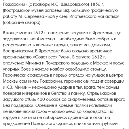
Пожарский» (с гравюры И.С. Щедровского) 1836 г.
(Костромской музей-заповедник), большую графическую
работу М. Сергеева «Бой у стен Ипатьевского монастыря»
(собрание автора).
В конце марта 1612 г. ополчение вступило в Ярославль, где
задержалось на 4 месяца – необходимо было собрать и
реорганизовать военные отряды, запастись деньгами,
боеприпасами. В Ярославле было создано временное
правительство «Совет всея Руси». В августе 1612 г.
ополчение Минина и Пожарского подошло к Москве и после
упорных боев в начале ноября освободило столицу.
Героически сражались в первых отрядах на улицах в центре
Москвы сам князь Пожарский, героический подвиг совершил
и К.З. Минин – неожиданно ударив в тыл врага, тем самым
повергая интервентов в бегство и панику. Отряд казаков
Заруцкого отбил 400 обозов со снаряжением, оставив врага
без поддержки. Осевшие в Кремле поляки испытывали
нечеловеческий голод – дошло дело до людоедства, но
гордые шляхтичи не собирались сдаваться: в ответ на
предложение Пожарского сдаться, они ответили грубыми