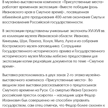
В музейно-выставочном комплексе «Присутственные места»
работает временная экспозиция «Вместе победим (роль
Ивановского края в Смутное время)», посвященная
юбилейной дате празднования 400-летия окончания Смуты и
восстановления Российской государственности.
В экспозиции представлены уникальные экспонаты XVI-XVII вв.
из коллекции музеев Ивановской области: Иванова,
Кинешмы, Шуи, Палеха, Холуя, Мыта, Луха и из собрания
Костромского музея-заповедника. Сотрудники
Государственного исторического архива и Государственного
исторического музея Москвы любезно предоставили для
экспозиции копии редчайших документов по теме «Смутное
время».
Выставка расположилась в двух залах 2-го этажа музейно-
выставочного комплекса «Присутственные места». Во
вводном зале выставки рассказывается о предпосылках
Смутного времени на Руси. Со смертью Ивана Грозного
российский престол осиротел – наследник царя Федор
Иоаннович был совершенно не способен управлять
государством, сам отец отмечал, что Федор более склонен к