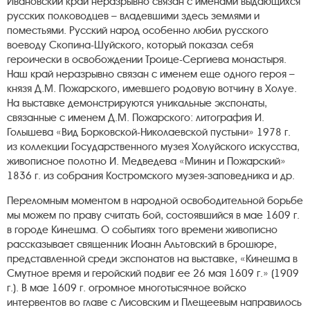
Ивановский край неразрывно связан с именами выдающихся
русских полководцев – владевшими здесь землями и
поместьями. Русский народ особенно любил русского
воеводу Скопина-Шуйского, который показал себя
героически в освобождении Троице-Сергиева монастыря.
Наш край неразрывно связан с именем еще одного героя –
князя Д.М. Пожарского, имевшего родовую вотчину в Холуе.
На выставке демонстрируются уникальные экспонаты,
связанные с именем Д.М. Пожарского: литография И.
Голышева «Вид Борковской-Николаевской пустыни» 1978 г.
из коллекции Государственного музея Холуйского искусства,
живописное полотно И. Медведева «Минин и Пожарский»
1836 г. из собрания Костромского музея-заповедника и др.
Переломным моментом в народной освободительной борьбе
мы можем по праву считать бой, состоявшийся в мае 1609 г.
в городе Кинешма. О событиях того времени живописно
рассказывает священник Иоанн Альтовский в брошюре,
представленной среди экспонатов на выставке, «Кинешма в
Смутное время и геройский подвиг ее 26 мая 1609 г.» (1909
г.). В мае 1609 г. огромное многотысячное войско
интервентов во главе с Лисовским и Плещеевым направилось