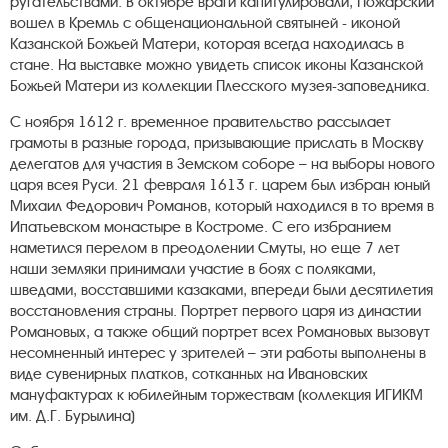
ругательствами. В октябре враги капитулировали, Пожарский
вошел в Кремль с общенациональной святыней - иконой
Казанской Божьей Матери, которая всегда находилась в
стане. На выставке можно увидеть список иконы Казанской
Божьей Матери из коллекции Плесского музея-заповедника.
С ноября 1612 г. временное правительство рассылает
грамоты в разные города, призывающие прислать в Москву
делегатов для участия в Земском соборе – на выборы нового
царя всея Руси. 21 февраля 1613 г. царем был избран юный
Михаил Федорович Романов, который находился в то время в
Ипатьевском монастыре в Костроме. С его избранием
наметился перелом в преодолении Смуты, но еще 7 лет
наши земляки принимали участие в боях с поляками,
шведами, восставшими казаками, впереди были десятилетия
восстановления страны. Портрет первого царя из династии
Романовых, а также общий портрет всех Романовых вызовут
несомненный интерес у зрителей – эти работы выполнены в
виде сувенирных платков, сотканных на Ивановских
мануфактурах к юбилейным торжествам (коллекция ИГИКМ
им. Д.Г. Бурылина)