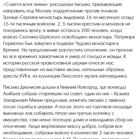
«Совета всея земли» рассылали письма, призывающие
направить под Москву подкрепление против поляков.
Троице-Сергиев монастырь выдержал 16-ти месячную осаду
15-ти тысячным войском. 2, 5 тысячи крестьян и монахов не
покорились врагу, в живых осталось 200 человек, когда
войско Скопина-Шуйского освободило монастырь. Патриарх
Гермоген был замучен в подвале Чудова монастыря в
Кремле. На предложение распустить ополчение, он проклял
во все времена захватчиков и умер от голода и жажды. К
истории русской православной церкви относят нас
представленные на выставке иконы, нательные образки,
кресты XVII в. из коллекции Плесского музея-заповедника.
Письма Дионисия дошли в Нижний Новгород, где воевода
Алябьев собрал старейшин на совет, один из них – Кузьма
Захарьевич Минин предложил зачитать письмо с амвона
после службы в церкви. А после этого на торговой площади
выкликнул зов собирать пятую или третью копейку с
имущества, сам лично посещал дома и накладывал сбор на
ополчение. Люди жертвовали массу добра, собрав все
необходимое, собрали войско в количестве 2 тысяч человек.