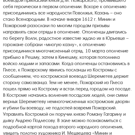
Воеводой пригласили князя Д.М. Пожарского, проявившего
себя героически в первом ополчении. Вскоре к ополчению
присоединились все народности Поволжья, Казань – оно
стало Всенародным. В начале января 1612 г. Минин и
Пожарский разослали по многим городам призывы
направлять свои отряды в ополчение. Ополченцы двигались
по берегу Волги, радостное известие ждало их в Юрьевце –
горожане собрали «многую казну», к ополчению
присоединился многочисленный отряд. 10 марта ополчение
прибыло в Решму, затем в Кинешму, которая пополнила
войско людьми и запасами. Когда ополченцы остановились в
Плесе, к Пожарскому явились посланцы из Костромы с
сообщением, что костромской воевода Шереметев держит
сторону самозванца. Тем не менее, Пожарский из Плеса
пошел прямо на Кострому и встал перед городом на посаде.
В Костроме начались волнения посадских людей, они смяли
верных Шереметеву немногочисленных костромских дворян
и убили бы воеводу, не подоспей вовремя Пожарский.
Управлять Костромой он поручил князю Роману Гагарину и
дьяку Андрею Подлесову. В зале можно познакомиться с
подробной картой похода второго народного ополчения,
увидеть полотно художника И. Медведева «Минин и