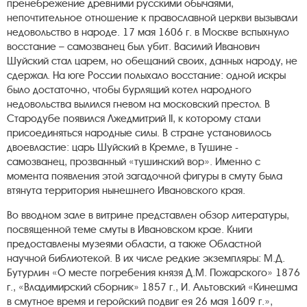
пренебрежение древними русскими обычаями,
непочтительное отношение к православной церкви вызывали
недовольство в народе. 17 мая 1606 г. в Москве вспыхнуло
восстание – самозванец был убит. Василий Иванович
Шуйский стал царем, но обещаний своих, данных народу, не
сдержал. На юге России полыхало восстание: одной искры
было достаточно, чтобы бурлящий котел народного
недовольства вылился гневом на московский престол. В
Стародубе появился Лжедмитрий II, к которому стали
присоединяться народные силы. В стране установилось
двоевластие: царь Шуйский в Кремле, в Тушине -
самозванец, прозванный «тушинский вор». Именно с
момента появления этой загадочной фигуры в смуту была
втянута территория нынешнего Ивановского края.
Во вводном зале в витрине представлен обзор литературы,
посвященной теме смуты в Ивановском крае. Книги
предоставлены музеями области, а также Областной
научной библиотекой. В их числе редкие экземпляры: М.Д.
Бутурлин «О месте погребения князя Д.М. Пожарского» 1876
г., «Владимирский сборник» 1857 г., И. Альтовский «Кинешма
в смутное время и геройский подвиг ея 26 мая 1609 г.»,