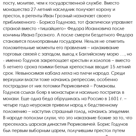
посту, молитве, чем к государственной службе. Вместо
монашества 27-летний наследник получает корону и
престол, в регенты Иван Грозный назначает своего
приближенного - Бориса Годунова, тот фактически управляет
страной вместо «тишайшего» Федора Иоанновича после
кончины Ивана Грозного. А после смерти бездетного Федора
становится полноправным государем. Нельзя не отметить
положительные моменты его правления – налаживание
торговых связей с западом, выход к Балтийскому морю …, но
- именно Годунов закрепощает крестьян и холопов – вместо
5 летнего срока поимки беглых крепостных вводит 15 летний
срок. Невыносимая кабала легла на плечи народа. Среди
верхушки власти тоже начались репрессии, особенно
пострадали от них потомки Рюриковичей – Романовы.
Годунов ссылал бояр в монастыри и насильно постригал в
монахи. Еще одна беда обрушилась на Россию в 1601 г. –
четыре года неурожая привели народ к бедственному
положению – наступил страшный голод, начались эпидемии.
В народе поползли слухи, что это наказание божие за то, что
пресеклась царская династия Рюриковичей. Борис Годунов
был первым выборным царем, получившим престол путем