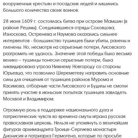
вооруженных крестьян и посадских людей и лишились
большого количества своих воинов.
28 июня 1609 г. состоялась битва при острове Мамшин (в
районе Решмы). Соединившиеся отряды Соловцова,
Износкова, Остренева и Наумова оказались сильнее
интервентов - большинство тушинцев были убиты, ранены и
пленены. Но, несмотря на серьезные потери, Лисовского
разгромить не удалось. Значение этой победы было весьма
велико – тушинцы понесли серьезные потери, была
ликвидирована угроза Нижнему Новгороду со стороны
Юрьевца, что позволило Шереметеву направить основные
силы для очищения от тушинцев районов Мурома и
Касимова, отборные части Лисовского и Будилы не смогли
принять участие в июньских попытках тушинцев завладеть
Москвой и Владимиром.
Огромную роль в поддержке национального духа и
патриотических чувств во времена смуты играла русская
православная церковь. Нельзя не упомянуть о величайших
фигурах архимандрита Троице-Сергиева монастыря
Дионисия и патриарха Гермогена, которые по просьбе