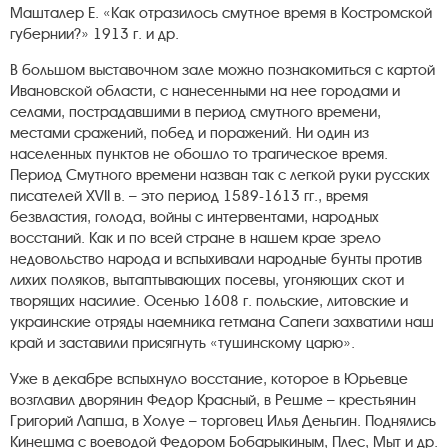
Машталер Е. «Как отразилось смутное время в Костромской
губернии?» 1913 г. и др.
В большом выставочном зале можно познакомиться с картой
Ивановской области, с нанесенными на нее городами и
селами, пострадавшими в период смутного времени,
местами сражений, побед и поражений. Ни один из
населенных пунктов не обошло то трагическое время.
Период Смутного времени назван так с легкой руки русских
писателей XVII в. – это период 1589-1613 гг., время
безвластия, голода, войны с интервентами, народных
восстаний. Как и по всей стране в нашем крае зрело
недовольство народа и вспыхивали народные бунты против
лихих поляков, вытаптывающих посевы, угоняющих скот и
творящих насилие. Осенью 1608 г. польские, литовские и
украинские отряды наемника гетмана Сапеги захватили наш
край и заставили присягнуть «тушинскому царю».
Уже в декабре вспыхнуло восстание, которое в Юрьевце
возглавил дворянин Федор Красный, в Решме – крестьянин
Григорий Лапша, в Холуе – торговец Илья Деньгин. Поднялись
Кинешма с воеводой Федором Бобарыкиным, Плес, Мыт и др.