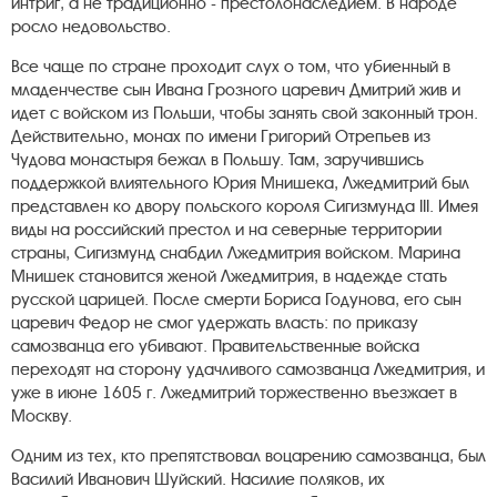
интриг, а не традиционно - престолонаследием. В народе
росло недовольство.
Все чаще по стране проходит слух о том, что убиенный в
младенчестве сын Ивана Грозного царевич Дмитрий жив и
идет с войском из Польши, чтобы занять свой законный трон.
Действительно, монах по имени Григорий Отрепьев из
Чудова монастыря бежал в Польшу. Там, заручившись
поддержкой влиятельного Юрия Мнишека, Лжедмитрий был
представлен ко двору польского короля Сигизмунда III. Имея
виды на российский престол и на северные территории
страны, Сигизмунд снабдил Лжедмитрия войском. Марина
Мнишек становится женой Лжедмитрия, в надежде стать
русской царицей. После смерти Бориса Годунова, его сын
царевич Федор не смог удержать власть: по приказу
самозванца его убивают. Правительственные войска
переходят на сторону удачливого самозванца Лжедмитрия, и
уже в июне 1605 г. Лжедмитрий торжественно въезжает в
Москву.
Одним из тех, кто препятствовал воцарению самозванца, был
Василий Иванович Шуйский. Насилие поляков, их