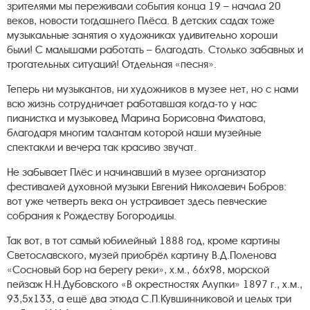
зрителями мы переживали события конца 19 – начала 20
веков, новости тогдашнего Плёса. В детских садах тоже
музыкальные занятия о художниках удивительно хороши
были! С малышами работать – благодать. Столько забавных и
трогательных ситуаций! Отдельная «песня».
Теперь ни музыкантов, ни художников в музее нет, но с нами
всю жизнь сотрудничает работавшая когда-то у нас
пианистка и музыковед Марина Борисовна Филатова,
благодаря многим талантам которой наши музейные
спектакли и вечера так красиво звучат.
Не забывает Плёс и начинавший в музее организатор
фестивалей духовной музыки Евгений Николаевич Бобров:
вот уже четверть века он устраивает здесь певческие
собрания к Рождеству Богородицы.
Так вот, в тот самый юбилейный 1888 год, кроме картины
Светославского, музей приобрёл картину В.Д.Поленова
«Сосновый бор на берегу реки», х.м., 66х98, морской
пейзаж Н.Н.Дубовского «В окрестностях Алупки» 1897 г., х.м.,
93,5х133, а ещё два этюда С.П.Кувшинниковой и целых три