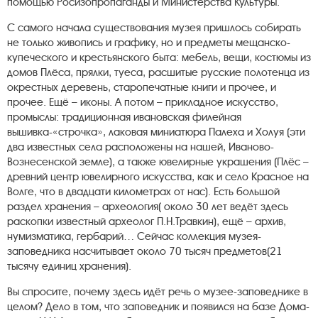
помощью Росизопропаганды и Министерства Культуры.
С самого начала существования музея пришлось собирать
не только живопись и графику, но и предметы мещанско-
купеческого и крестьянского быта: мебель, вещи, костюмы из
домов Плёса, прялки, туеса, расшитые русские полотенца из
окрестных деревень, старопечатные книги и прочее, и
прочее. Ещё – иконы. А потом – прикладное искусство,
промыслы: традиционная ивановская филейная
вышивка-«строчка», лаковая миниатюра Палеха и Холуя (эти
два известных села расположены на нашей, Иваново-
Вознесенской земле), а также ювелирные украшения (Плёс –
древний центр ювелирного искусства, как и село Красное на
Волге, что в двадцати километрах от нас). Есть большой
раздел хранения – археология( около 30 лет ведёт здесь
раскопки известный археолог П.Н.Травкин), ещё – архив,
нумизматика, гербарий… Сейчас коллекция музея-
заповедника насчитывает около 70 тысяч предметов(21
тысячу единиц хранения).
Вы спросите, почему здесь идёт речь о музее-заповеднике в
целом? Дело в том, что заповедник и появился на базе Дома-