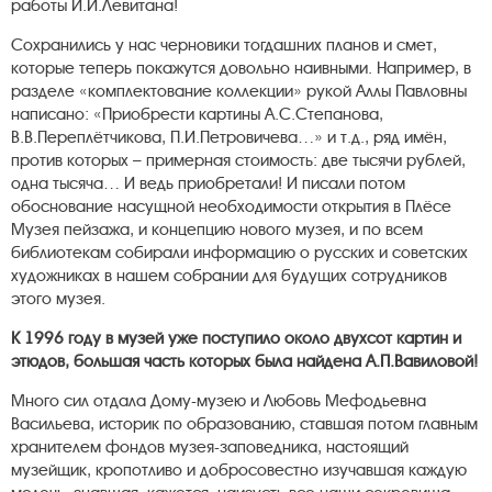
работы И.И.Левитана!
Сохранились у нас черновики тогдашних планов и смет,
которые теперь покажутся довольно наивными. Например, в
разделе «комплектование коллекции» рукой Аллы Павловны
написано: «Приобрести картины А.С.Степанова,
В.В.Переплётчикова, П.И.Петровичева…» и т.д., ряд имён,
против которых – примерная стоимость: две тысячи рублей,
одна тысяча… И ведь приобретали! И писали потом
обоснование насущной необходимости открытия в Плёсе
Музея пейзажа, и концепцию нового музея, и по всем
библиотекам собирали информацию о русских и советских
художниках в нашем собрании для будущих сотрудников
этого музея.
К 1996 году в музей уже поступило около двухсот картин и
этюдов, большая часть которых была найдена А.П.Вавиловой!
Много сил отдала Дому-музею и Любовь Мефодьевна
Васильева, историк по образованию, ставшая потом главным
хранителем фондов музея-заповедника, настоящий
музейщик, кропотливо и добросовестно изучавшая каждую