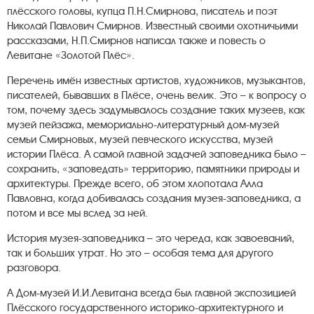
плёсского головы, купца П.Н.Смирнова, писатель и поэт
Николай Павлович Смирнов. Известный своими охотничьими
рассказами, Н.П.Смирнов написал также и повесть о
Левитане «Золотой Плёс».
Перечень имён известных артистов, художников, музыкантов,
писателей, бывавших в Плёсе, очень велик. Это – к вопросу о
том, почему здесь задумывалось создание таких музеев, как
музей пейзажа, мемориально-литературный дом-музей
семьи Смирновых, музей певческого искусства, музей
истории Плёса. А самой главной задачей заповедника было –
сохранить, «заповедать» территорию, памятники природы и
архитектуры. Прежде всего, об этом хлопотала Алла
Павловна, когда добивалась создания музея-заповедника, а
потом и все мы вслед за ней.
История музея-заповедника – это череда, как завоеваний,
так и больших утрат. Но это – особая тема для другого
разговора.
А Дом-музей И.И.Левитана всегда был главной экспозицией
Плёсского государственного историко-архитектурного и