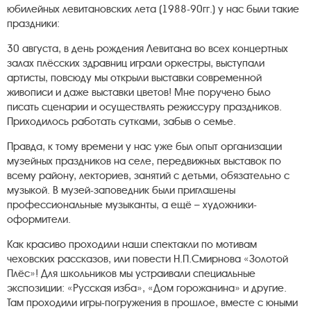
юбилейных левитановских лета (1988-90гг.) у нас были такие
праздники:
30 августа, в день рождения Левитана во всех концертных
залах плёсских здравниц играли оркестры, выступали
артисты, повсюду мы открыли выставки современной
живописи и даже выставки цветов! Мне поручено было
писать сценарии и осуществлять режиссуру праздников.
Приходилось работать сутками, забыв о семье.
Правда, к тому времени у нас уже был опыт организации
музейных праздников на селе, передвижных выставок по
всему району, лекториев, занятий с детьми, обязательно с
музыкой. В музей-заповедник были приглашены
профессиональные музыканты, а ещё – художники-
оформители.
Как красиво проходили наши спектакли по мотивам
чеховских рассказов, или повести Н.П.Смирнова «Золотой
Плёс»! Для школьников мы устраивали специальные
экспозиции: «Русская изба», «Дом горожанина» и другие.
Там проходили игры-погружения в прошлое, вместе с юными