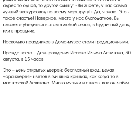
адрес то одной, то другой слышу: «Вы знаете, у нас самый
лучший экскурсовод по всему маршруту!» Да, я знаю. Это -
такое счастье! Наверное, место у нас благодатное. Вы
сможете убедиться в этом в любой сезон, в будничный день,
или в праздник.
Несколько праздников в Доме-музее стали традиционными.
Прежде всего – День рождения Исаака Ильича Левитана, 30
августа, в 15 часов.
Это – день открытых дверей: бесплатный вход, целая
«оранжерея» цветов в глиняных кринках, как когда-то в
мастерской Левитана. Много музыки и стихов, как он любил.
Мы, как правило, вспоминаем какой-то один год из жизни
художника: письма, фотографии, картины этого года,
воспоминания современников.
С некоторых пор стали отмечать 30 сентября именины
С.П.Кувшинниковой(1847-1907). Традиция этого дня -
выставка-однодневка работ одного из художников-