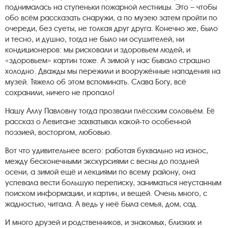
поднималась на ступеньки пожарной лестницы. Это – чтобы
обо всём рассказать снаружи, а по музею затем пройти по
очереди, без суеты, не толкая друг друга. Конечно же, было
и тесно, и душно, тогда не было ни осушителей, ни
кондиционеров: мы рисковали и здоровьем людей, и
«здоровьем» картин тоже. А зимой у нас бывало страшно
холодно. Дважды мы пережили и вооружённые нападения на
музей. Тяжело об этом вспоминать. Слава Богу, всё
сохранили, ничего не пропало!
Нашу Аллу Павловну тогда прозвали плёсским соловьём. Её
рассказ о Левитане захватывал какой-то особенной
поэзией, восторгом, любовью.
Вот что удивительнее всего: работая буквально на износ,
между бесконечными экскурсиями с весны до поздней
осени, а зимой ещё и лекциями по всему району, она
успевала вести большую переписку, заниматься неустанным
поиском информации, и картин, и вещей. Очень много, с
жадностью, читала. А ведь у неё была семья, дом, сад.
И много друзей и родственников, и знакомых, близких и