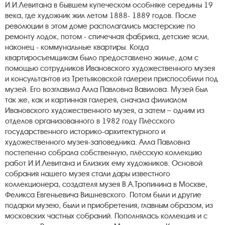
И.И.Левитана в бывшем купеческом особняке середины 19
века, где художник жил летом 1888- 1889 годов. После
революции в этом доме располагались мастерские по
ремонту лодок, потом - спичечная фабрика, детские ясли,
наконец - коммунальные квартиры. Когда
квартиросъемщикам было предоставлено жилье, дом с
помощью сотрудников Ивановского художественного музея
и консультантов из Третьяковской галереи приспособили под
музей. Его возглавила Алла Павловна Вавилова. Музей был
так же, как и картинная галерея, сначала филиалом
Ивановского художественного музея, а затем – одним из
отделов организованного в 1982 году Плёсского
государственного историко-архитектурного и
художественного музея-заповедника. Алла Павловна
постепенно собрала собственную, плёсскую коллекцию
работ И.И.Левитана и близких ему художников. Основой
собрания нашего музея стали дары известного
коллекционера, создателя музея В.А.Тропинина в Москве,
Феликса Евгеньевича Вишневского. Потом были и другие
подарки музею, были и приобретения, главным образом, из
московских частных собраний. Пополнялась коллекция и с