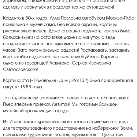
дарителем, с коллегами и т.п.), главное – постараться всё
сделать и вернуться в пределах тех же суток домой!
Когда-то в 80-х годах, Алла Павловна автобусом Москва-Плёс
привозила в музей сама, без всякой охраны, картины
русских живописцев. Даже страшно подумать, как это было:
боялась выйти на остановке даже на минутку, а ведь
продолжительность поездки вместе со стоянками – восемь
часов! Зато потом сколько радости! Распаковать, заставить
всех отойти подальше: вот вам, полюбуйтесь! Картина
одного из товарищей Левитана, Сергея Ивановича
Светославского!
Картина эта («Половодье», х.м., 89х132) была приобретена в
августе 1988 года.
Тот год нам всем запомнился: ровно сто лет с тех пор, как в
Плёс впервые приехал Левитан! Мы готовили большой
музейный праздник для города.
Из Ивановского драматического театра привезли костюмы
для театрализованного представления на набережной Волги,
пригласили художников, поэтов, музыкантов… Целых три