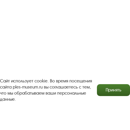
Последняя традиция – вечера искусств памяти Аллы Павловны
Вавиловой, в день её рождения 25 декабря – появилась
недавно. Здесь тоже речь идёт о Левитане, его редких
зимних пейзажах, о тогдашней зимней Москве и событиях в
жизни художника, устраиваются самые разные выставки,
звучат стихи, а главное – много музыки.
Предыдущая публикация
Следующая публикация
Сайт использует cookie. Во время посещения
сайта ples-museum.ru вы соглашаетесь с тем,
Принять
что мы обрабатываем ваши персональные
Следите за новостями в соцсетях:
данные.
Вконтакте
rutube
Одноклассники
YouTube
Трипадвизор