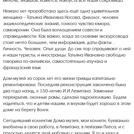
мелочь, знавшая, кажется, наизусть все наши сокровища.
Немало лет проработала здесь ещё одна удивительная
женщина – Татьяна Ивановна Носова, филолог, человек
энциклопедических знаний, тонкого чувства юмора,
самоиронии. Она была воплощением совести и
справедливости. Как важно, когда за словами экскурсовода
стоит нечто большее, чем информация, даты-факты…
Личность. Человек. Опыт души. До сих пор спрашивают о ней
и наши туристы, и иностранцы: Татьяна Ивановна свободно
говорила по-английски, самостоятельно изучала и
французский язык.
Дом-музей за сорок лет его жизни трижды капитально
ремонтировали. Последняя реконструкция закончена была
два года назад, к 150-летию И.И.Левитана. Заменили
перекрытия, оконные рамы, сделали гидроизоляцию. Будем
надеяться, что и детям нашим, и внукам будет хорошо в этом
доме на берегу Волги.
Сегодняшний коллектив Дома-музея, мои коллеги, буквально
влюблены в свою работу, в Левитана, в пейзажи Плёса, и с
радостью делятся этой любовью с людьми. Я то и дело в