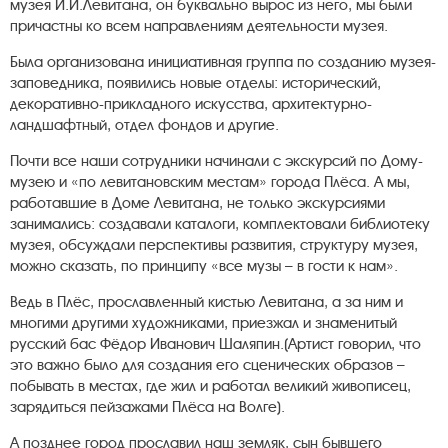
музея И.И.Левитана, он буквально вырос из него, мы были
причастны ко всем направлениям деятельности музея.
Была организована инициативная группа по созданию музея-
заповедника, появились новые отделы: исторический,
декоративно-прикладного искусства, архитектурно-
ландшафтный, отдел фондов и другие.
Почти все наши сотрудники начинали с экскурсий по Дому-
музею и «по левитановским местам» города Плёса. А мы,
работавшие в Доме Левитана, не только экскурсиями
занимались: создавали каталоги, комплектовали библиотеку
музея, обсуждали перспективы развития, структуру музея,
можно сказать, по принципу «все музы – в гости к нам».
Ведь в Плёс, прославленный кистью Левитана, а за ним и
многими другими художниками, приезжал и знаменитый
русский бас Фёдор Иванович Шаляпин.(Артист говорил, что
это важно было для создания его сценических образов –
побывать в местах, где жил и работал великий живописец,
зарядиться пейзажами Плёса на Волге).
А позднее город прославил наш земляк, сын бывшего