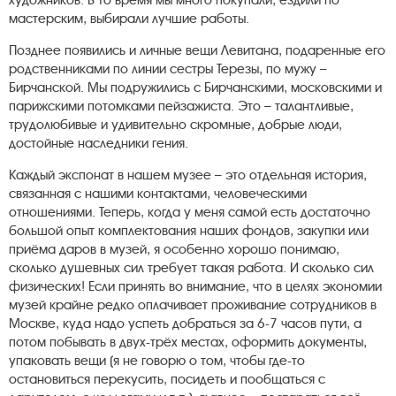
художников. В то время мы много покупали, ездили по
мастерским, выбирали лучшие работы.
Позднее появились и личные вещи Левитана, подаренные его
родственниками по линии сестры Терезы, по мужу –
Бирчанской. Мы подружились с Бирчанскими, московскими и
парижскими потомками пейзажиста. Это – талантливые,
трудолюбивые и удивительно скромные, добрые люди,
достойные наследники гения.
Каждый экспонат в нашем музее – это отдельная история,
связанная с нашими контактами, человеческими
отношениями. Теперь, когда у меня самой есть достаточно
большой опыт комплектования наших фондов, закупки или
приёма даров в музей, я особенно хорошо понимаю,
сколько душевных сил требует такая работа. И сколько сил
физических! Если принять во внимание, что в целях экономии
музей крайне редко оплачивает проживание сотрудников в
Москве, куда надо успеть добраться за 6-7 часов пути, а
потом побывать в двух-трёх местах, оформить документы,
упаковать вещи (я не говорю о том, чтобы где-то
остановиться перекусить, посидеть и пообщаться с