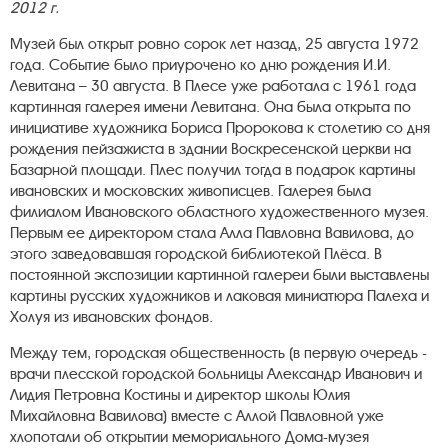
2012 г.
Музей был открыт ровно сорок лет назад, 25 августа 1972
года. Событие было приурочено ко дню рождения И.И.
Левитана – 30 августа. В Плесе уже работала с 1961 года
картинная галерея имени Левитана. Она была открыта по
инициативе художника Бориса Пророкова к столетию со дня
рождения пейзажиста в здании Воскресенской церкви на
Базарной площади. Плес получил тогда в подарок картины
ивановских и московских живописцев. Галерея была
филиалом Ивановского областного художественного музея.
Первым ее директором стала Алла Павловна Вавилова, до
этого заведовавшая городской библиотекой Плёса. В
постоянной экспозиции картинной галереи были выставлены
картины русских художников и лаковая миниатюра Палеха и
Холуя из ивановских фондов.
Между тем, городская общественность (в первую очередь -
врачи плесской городской больницы Александр Иванович и
Лидия Петровна Костины и директор школы Юлия
Михайловна Вавилова) вместе с Аллой Павловной уже
хлопотали об открытии мемориального Дома-музея