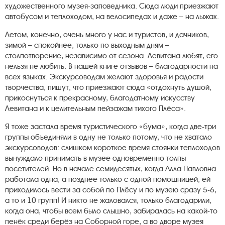
художественного музея-заповедника. Сюда люди приезжают
автобусом и теплоходом, на велосипедах и даже – на лыжах.
Летом, конечно, очень много у нас и туристов, и дачников,
зимой – спокойнее, только по выходным дням –
столпотворение, независимо от сезона. Левитана любят, его
нельзя не любить. В нашей книге отзывов – благодарности на
всех языках. Экскурсоводам желают здоровья и радости
творчества, пишут, что приезжают сюда «отдохнуть душой,
прикоснуться к прекрасному, благодатному искусству
Левитана и к целительным пейзажам тихого Плёса».
Я тоже застала время туристического «бума», когда две-три
группы объединяли в одну не только потому, что не хватало
экскурсоводов: слишком короткое время стоянки теплоходов
вынуждало принимать в музее одновременно толпы
посетителей. Но в начале семидесятых, когда Алла Павловна
работала одна, а позднее только с одной помощницей, ей
приходилось вести за собой по Плёсу и по музею сразу 5-6,
а то и 10 групп! И никто не жаловался, только благодарили,
когда она, чтобы всем было слышно, забиралась на какой-то
пенёк среди берёз на Соборной горе, а во дворе музея