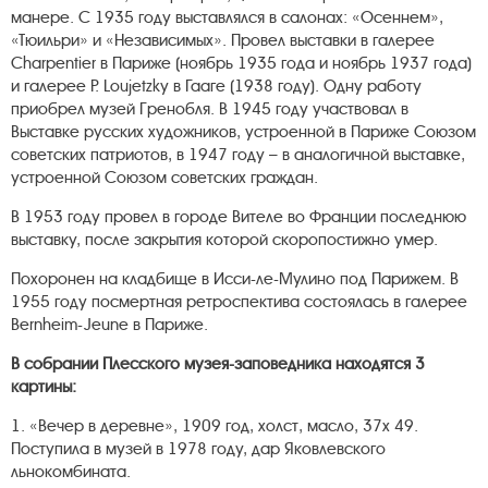
манере. С 1935 году выставлялся в салонах: «Осеннем»,
«Тюильри» и «Независимых». Провел выставки в галерее
Charpеntier в Париже (ноябрь 1935 года и ноябрь 1937 года)
и галерее P. Loujetzky в Гааге (1938 году). Одну работу
приобрел музей Гренобля. В 1945 году участвовал в
Выставке русских художников, устроенной в Париже Союзом
советских патриотов, в 1947 году – в аналогичной выставке,
устроенной Союзом советских граждан.
В 1953 году провел в городе Вителе во Франции последнюю
выставку, после закрытия которой скоропостижно умер.
Похоронен на кладбище в Исси-ле-Мулино под Парижем. В
1955 году посмертная ретроспектива состоялась в галерее
Bernheim-Jeune в Париже.
В собрании Плесского музея-заповедника находятся 3
картины:
1. «Вечер в деревне», 1909 год, холст, масло, 37х 49.
Поступила в музей в 1978 году, дар Яковлевского
льнокомбината.