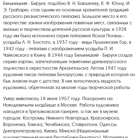
Бялыницкий - Бируля, подобно В. Н. Бакшееву, К. Ф. Юону, И.
Э. Грабарю, стал одним из основных хранителей традиций
русского реалистического пейзажа. Большое место в его
творчестве заняли изображения памятных мест, связанных с
жизнью и творчеством деятелей русской культуры: в 1928
году им была исполнена серия пейзажей Ясной Поляны -
усадьбы Л. Н. Толстого, в 1937 году - виды Пушкинских Гор, в
1942 году - пейзажи с изображением усадьбы П. И.
Чайковского в Клину. В 1944 году Бялыницкий - Бируля создал
серию картин, запечатлевших памятники древнерусского
зодчества в окрестностях Архангельска. Летом 1947 году
художник писал пейзажи Белоруссии, с природой которой он
был знаком еще с детства. В них воплотилась мудрость
художника, обретенная за многие годы творческой работы.
Умер живописец 18 июня 1957 году. Похоронен на
Новодевичьем кладбище в Москве. Работы художника
находятся в Третьяковской галерее, а так же в музеях
городов: Костромы, Нижнего Новгорода, Красноярска,
Воронежа, Томска, Челябинска, Ставрополя, Одессы,
Днепропетровска, Киева, Минска (Национальный
художественный музей Республики Беларусь), Могилёва и