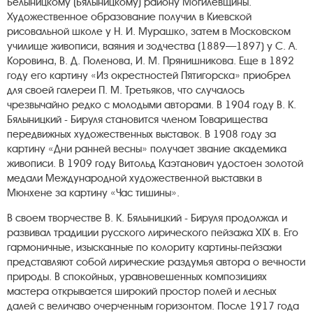
Белыницкому (Бялыницкому) району Могилевщины.
Художественное образование получил в Киевской
рисовальной школе у Н. И. Мурашко, затем в Московском
училище живописи, ваяния и зодчества (1889—1897) у С. А.
Коровина, В. Д. Поленова, И. М. Прянишникова. Еще в 1892
году его картину «Из окрестностей Пятигорска» приобрел
для своей галереи П. М. Третьяков, что случалось
чрезвычайно редко с молодыми авторами. В 1904 году В. К.
Бялыницкий - Бируля становится членом Товарищества
передвижных художественных выставок. В 1908 году за
картину «Дни ранней весны» получает звание академика
живописи. В 1909 году Витольд Каэтанович удостоен золотой
медали Международной художественной выставки в
Мюнхене за картину «Час тишины».
В своем творчестве В. К. Бялыницкий - Бируля продолжал и
развивал традиции русского лирического пейзажа XIX в. Его
гармоничные, изысканные по колориту картины-пейзажи
представляют собой лирические раздумья автора о вечности
природы. В спокойных, уравновешенных композициях
мастера открывается широкий простор полей и лесных
далей с величаво очерченным горизонтом. После 1917 года