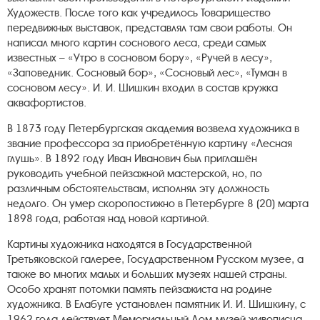
Художеств. После того как учредилось Товарищество
передвижных выставок, представлял там свои работы. Он
написал много картин соснового леса, среди самых
известных – «Утро в сосновом бору», «Ручей в лесу»,
«Заповедник. Сосновый бор», «Сосновый лес», «Туман в
сосновом лесу». И. И. Шишкин входил в состав кружка
аквафортистов.
В 1873 году Петербургская академия возвела художника в
звание профессора за приобретённую картину «Лесная
глушь». В 1892 году Иван Иванович был приглашён
руководить учебной пейзажной мастерской, но, по
различным обстоятельствам, исполнял эту должность
недолго. Он умер скоропостижно в Петербурге 8 (20) марта
1898 года, работая над новой картиной.
Картины художника находятся в Государственной
Третьяковской галерее, Государственном Русском музее, а
также во многих малых и больших музеях нашей страны.
Особо хранят потомки память пейзажиста на родине
художника. В Елабуге установлен памятник И. И. Шишкину, с
1962 года действует Мемориальный Дом-музей живописца,