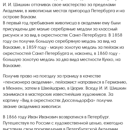
И. И. Шишкин оттачивал свое мастерство за пределами
Академии, в живописных местах пригорода Петербурга и на
острове Валаам.
В первый год пребывания живописца в академии ему были
присуждены две малые серебряные медали за классный
рисунок и за вид в окрестностях Санкт-Петербурга. В 1858
году он получил большую серебряную медаль за вид на
Валааме, в 1859 году - малую золотую медаль за пейзаж из
окрестностей Санкт-Петербурга и, наконец, в 1860 году -
большую золотую медаль за два вида местности Кукко, на
Валааме.
Получив право на поездку за границу в качестве
«пенсионера академии», пейзажист направился в Германию,
в Мюнхен, затем в Швейцарию, в Цюрих. Всюду И. И. Шишкин
занимался в мастерских известнейших художников. За
картину «Вид в окрестностях Дюссельдорфа» получил
звание академика живописи.
В 1866 году Иван Иванович возвратился в Петербург.
Путешествуя по России с художественной целью, ежегодно
выставлял свои произведения в Петербургской Академии