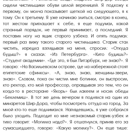
сидели чистильщики обуви целой вереницей. Я подхожу к
первому, он молча показывает щеткой на следующего, я к
тому. Он к третьему. Я уже начинаю злиться, смотрю в конец,
тот жестом приглашает к себе, я еще подумал, какой
странный порядок, не первый принимает, а последний. Я
поставил ногу на ящик старого узбека. И опять подумал:
первый раз вижу такого старого чистильщика. Старик стал
чистить, изредка взглядывая на меня, спросил: «Откуда
будыш?» я сказал: «Из Петербурга». «Кито будишь?»
«Студент академии». «Где это, я был Питэрбурх, не знаю?». Я
говорю: «На Васильевском острове, где на набережной стоят
египетские сфинксы». «А, знаю, знаю, женщины-звери,
знаю». Словом, пока он чистил мне ботинки, он выспросил,
кто ректор, кто мой профессор, оправдывая это тем, что он
когда-то в ресторане «Якорь» был лакеем и носил обеды
«Беклемиш». В тот же день вечером я поднялся на один из
минаретов Шир-Дора, чтобы посмотреть оттуда на город. За
мной кто-то еще поднимался. Наглядевшись, я уже собрался
было уходить. Подходит ко мне незнакомый старик-узбек и
тихо говорит: «Могилка нада?». Я отшатнулся, приняв его за
сумасшедшего, говорю: «Какую могилку?». Он еще тише: