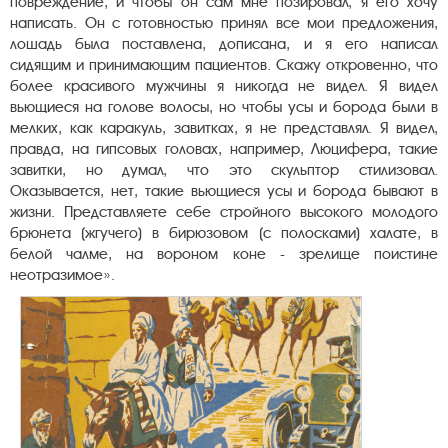
повреждение, и чтобы он сам мне позировал, я его хочу
написать. Он с готовностью принял все мои предложения,
лошадь была поставлена, дописана, и я его написал
сидящим и принимающим пациентов. Скажу откровенно, что
более красивого мужчины я никогда не видел. Я видел
вьющиеся на голове волосы, но чтобы усы и борода были в
мелких, как каракуль, завитках, я не представлял. Я видел,
правда, на гипсовых головах, например, Люцифера, такие
завитки, но думал, что это скульптор стилизовал.
Оказывается, нет, такие вьющиеся усы и борода бывают в
жизни. Представляете себе стройного высокого молодого
брюнета (жгучего) в бирюзовом (с полосками) халате, в
белой чалме, на вороном коне - зрелище поистине
неотразимое».