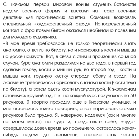
С началом первой мировой войны студенты-баталисты
надели военную форму и выехали на театр военных
действий для практических занятий. Самокиш возглавлял
специальный «художественный отряд». Непосредственный
контакт с фронтовым бытом оказался необычайно полезным
для молодого художника.
«В мое время требовалось не только теоретически знать
анатомию, ответив по билету, но и нарисовать кости и мышцы
на доске наизусть. Вот, в связи с этим и произошел со мной
случай. Курс анатомии разделялся на два года, в первый год
сдавали голову, кости и мышцы рук, во второй год - кости и
мышцы ноги, грудную клетку спереди, сбоку и сзади. На
экзамене требовалось нарисовать сначала кости (части тела
по билету), а затем одеть кости мускулатурой. К экзаменам
готовились круглый год, т. к. на каждый курс получалось по 30
рисунков. Я теорию проходил еще в Киевском училище, и
мне оставалось только повторить, а вот нарисовать столько
рисунков было трудно. Я, наверное, надеялся (как и многие
на моем месте) на чудо и, представьте себе, «чудо»
совершилось: довел время до последнего, оставалась какая-
нибудь неделя до экзаменов, сначала стал честно