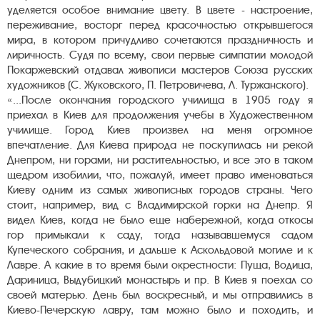
уделяется особое внимание цвету. В цвете - настроение,
переживание, восторг перед красочностью открывшегося
мира, в котором причудливо сочетаются праздничность и
лиричность. Судя по всему, свои первые симпатии молодой
Покаржевский отдавал живописи мастеров Союза русских
художников (С. Жуковского, П. Петровичева, Л. Туржанского).
«...После окончания городского училища в 1905 году я
приехал в Киев для продолжения учебы в Художественном
училище. Город Киев произвел на меня огромное
впечатление. Для Киева природа не поскупилась ни рекой
Днепром, ни горами, ни растительностью, и все это в таком
щедром изобилии, что, пожалуй, имеет право именоваться
Киеву одним из самых живописных городов страны. Чего
стоит, например, вид с Владимирской горки на Днепр. Я
видел Киев, когда не было еще набережной, когда откосы
гор примыкали к саду, тогда называвшемуся садом
Купеческого собрания, и дальше к Аскольдовой могиле и к
Лавре. А какие в то время были окрестности: Пуща, Водица,
Дариница, Выдубицкий монастырь и пр. В Киев я поехал со
своей матерью. День был воскресный, и мы отправились в
Киево-Печерскую лавру, там можно было и походить, и