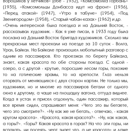
Ворошилов у летчиков» (обе - 1932), «Комсомолка Горбань»
(1935), «Комсомольцы Донбасса идут на фронт» (1936),
«Перед атакой» (1947), «Утро в табуне» (1954), «Под
Звенигородом» (1958), «Старый чабан-казах» (1962) и др.
«Очень интересной была поездка и на Дальний Восток, -
рассказывал художник. - Как я уже писал, в 1933 году была
послана на Дальний Восток бригада художников. Сколько мы
прекрасных мест проехали на поезде за 10 суток - Волга,
Урал, Байкал. На Байкале произошел любопытный разговор с
одним из пассажиров. Кто проезжал по берегу Байкала,
знает, какая красота по обе стороны поезда. С одной -
озеро, а с другой - крутые, поросшие лесом горы, похожие
то на готические храмы, то на крепости. Глаз нельзя
оторвать от меняющихся с двух сторон картин. Не только мы,
художники, но и многие из пассажиров бегали от одного
окна к другому, а чаще на площадку вагона, оттуда виднее.
Когда я устал и присел отдохнуть, один пассажир, который
все время сидел, спрашивает меня: «Чего это вы бегаете,
чего это смотрите?». «Ну как же не бегать, - отвечаю, - какая
кругом красота». «Красота, какая красота?». «Ну, как какая,
а горы?». «Горы? Какая красота в горах? На что эти горы, ни
вспахать, ни посеять, черт знает что, а не красота» и даже