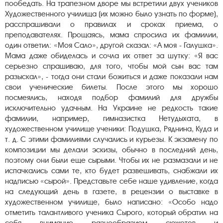
пообедать. На трапезном дворе мы встретили двух учеников
Художественного училища (их можно было узнать по форме),
расспрашивали о правилах и сроках приема, о
преподавателях. Прощаясь, мама спросила их фамилии,
один ответил: «Моя Сало», другой сказал: «А моя - Галушка».
Мама даже обиделась и сочла их ответ за шутку: «Я вас
серьезно спрашиваю, для того, чтобы мой сын вас там
разыскал», - тогда они стали божиться и даже показали нам
свои ученические билеты. После этого мы хорошо
посмеялись, находя подбор фамилий для дружбы
исключительно удачным. На Украине не редкость такие
фамилии, например, гимназистка Нетудыхата, в
художественном училище ученики: Подушка, Ряднина, Куда и
т. д. С этими фамилиями случались и курьезы. К экзамену по
композиции мы делали эскизы, обычно в последний день,
поэтому они были еще сырыми. Чтобы их не размазали и не
испачкались сами те, кто будет развешивать, снабжали их
надписью «сырой». Представьте себе наше удивление, когда
на следующий день в газете, в рецензии о выставке в
художественном училище, было написано: «Особо надо
отметить талантливого ученика Сырого, который обратил на