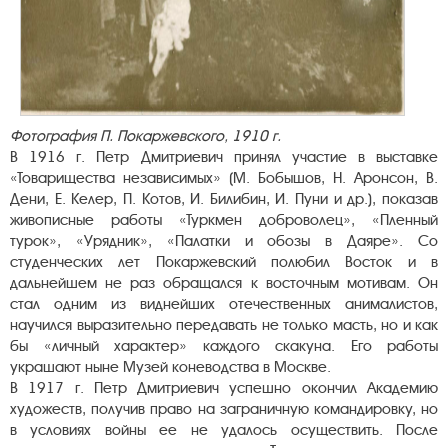
Фотография П. Покаржевского, 1910 г.
В 1916 г. Петр Дмитриевич принял участие в выставке
«Товарищества независимых» (М. Бобышов, Н. Аронсон, В.
Дени, Е. Келер, П. Котов, И. Билибин, И. Пуни и др.), показав
живописные работы «Туркмен доброволец», «Пленный
турок», «Урядник», «Палатки и обозы в Даяре». Со
студенческих лет Покаржевский полюбил Восток и в
дальнейшем не раз обращался к восточным мотивам. Он
стал одним из виднейших отечественных анималистов,
научился выразительно передавать не только масть, но и как
бы «личный характер» каждого скакуна. Его работы
украшают ныне Музей коневодства в Москве.
В 1917 г. Петр Дмитриевич успешно окончил Академию
художеств, получив право на заграничную командировку, но
в условиях войны ее не удалось осуществить. После