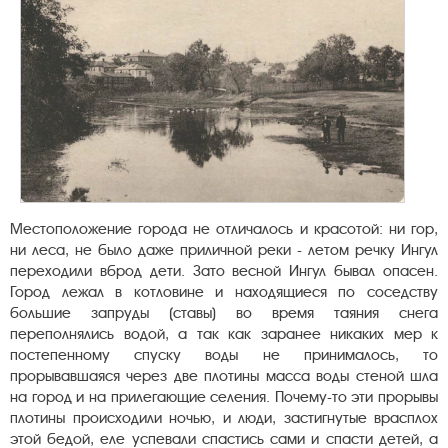
Местоположение города не отличалось и красотой: ни гор,
ни леса, не было даже приличной реки - летом речку Ингул
переходили вброд дети. Зато весной Ингул бывал опасен.
Город лежал в котловине и находящиеся по соседству
большие запруды (ставы) во время таяния снега
переполнялись водой, а так как заранее никаких мер к
постепенному спуску воды не принималось, то
прорывавшаяся через две плотины масса воды стеной шла
на город и на прилегающие селения. Почему-то эти прорывы
плотины происходили ночью, и люди, застигнутые врасплох
этой бедой, еле успевали спастись сами и спасти детей, а