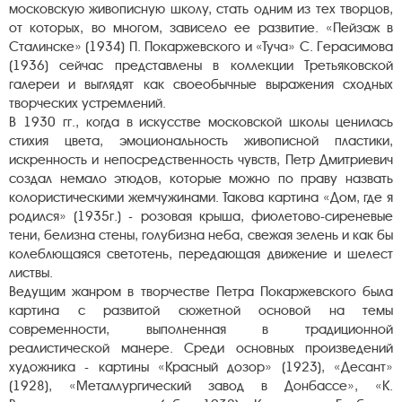
московскую живописную школу, стать одним из тех творцов,
от которых, во многом, зависело ее развитие. «Пейзаж в
Сталинске» (1934) П. Покаржевского и «Туча» С. Герасимова
(1936) сейчас представлены в коллекции Третьяковской
галереи и выглядят как своеобычные выражения сходных
творческих устремлений.
В 1930 гг., когда в искусстве московской школы ценилась
стихия цвета, эмоциональность живописной пластики,
искренность и непосредственность чувств, Петр Дмитриевич
создал немало этюдов, которые можно по праву назвать
колористическими жемчужинами. Такова картина «Дом, где я
родился» (1935г.) - розовая крыша, фиолетово-сиреневые
тени, белизна стены, голубизна неба, свежая зелень и как бы
колеблющаяся светотень, передающая движение и шелест
листвы.
Ведущим жанром в творчестве Петра Покаржевского была
картина с развитой сюжетной основой на темы
современности, выполненная в традиционной
реалистической манере. Среди основных произведений
художника - картины «Красный дозор» (1923), «Десант»
(1928), «Металлургический завод в Донбассе», «К.