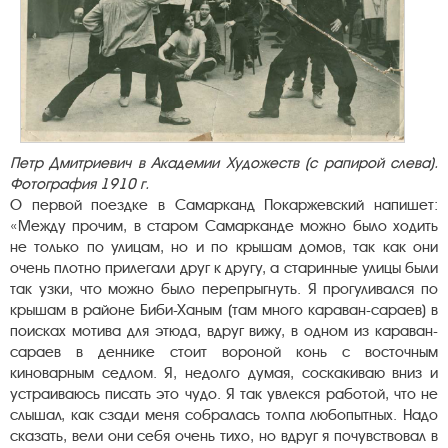
Петр Дмитриевич в Академии Художеств (с рапирой слева).
Фотография 1910 г.
О первой поездке в Самарканд Покаржевский напишет:
«Между прочим, в старом Самарканде можно было ходить
не только по улицам, но и по крышам домов, так как они
очень плотно прилегали друг к другу, а старинные улицы были
так узки, что можно было перепрыгнуть. Я прогуливался по
крышам в районе Биби-Ханым (там много караван-сараев) в
поисках мотива для этюда, вдруг вижу, в одном из караван-
сараев в деннике стоит вороной конь с восточным
киноварным седлом. Я, недолго думая, соскакиваю вниз и
устраиваюсь писать это чудо. Я так увлекся работой, что не
слышал, как сзади меня собралась толпа любопытных. Надо
сказать, вели они себя очень тихо, но вдруг я почувствовал в