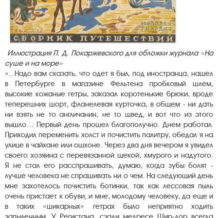
Иллюстрация П. Д. Покаржевского для обложки журнала «На
суше и на море»
«...Надо вам сказать, что одет я был, под иностранца, нашел
в Петербурге в магазине Фельтена пробковый шлем,
высокие кожаные гетры, заказал коротенькие брюки, вроде
теперешних шорт, фланелевая курточка, в общем - ни дать
ни взять не то англичанин, не то швед, и вот что из этого
вышло… Первый день прошел благополучно. Днем работал.
Приходил переменить холст и почистить палитру, обедал я на
улице в чайхане или ошхоне. Через два дня вечером я увидел
своего хозяина с перевязанной щекой, хмурого и надутого.
Я не стал его расспрашивать, думаю, когда зубы болят -
лучше человека не спрашивать ни о чем. На следующий день
мне захотелось почистить ботинки, так как лессовая пыль
очень пристает к обуви, и мне, молодому человеку, да еще и
в таких «шикарных» гетрах было неприятно ходить
запыленным. У Регистана, сзади медресе Шир-дор всегда