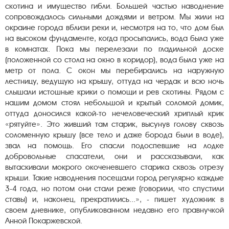
скотина и имущество гибли. Большей частью наводнение
сопровождалось сильными дождями и ветром. Мы жили на
окраине города вблизи реки и, несмотря на то, что дом был
на высоком фундаменте, когда просыпались, вода была уже
в комнатах. Пока мы перелезали по гладильной доске
(положенной со стола на окно в коридор), вода была уже на
метр от пола. С окон мы перебирались на наружную
лестницу, ведущую на крышу, оттуда на чердак и всю ночь
слышали истошные крики о помощи и рев скотины. Рядом с
нашим домом стоял небольшой и крытый соломой домик,
оттуда доносился какой-то нечеловеческий хриплый крик
«рятуйте». Это живший там старик, высунув голову сквозь
соломенную крышу (все тело и даже борода были в воде),
звал на помощь. Его спасли подоспевшие на лодке
добровольные спасатели, они и рассказывали, как
вытаскивали мокрого окоченевшего старика сквозь отрезу
крыши. Такие наводнения посещали город регулярно каждые
3-4 года, но потом они стали реже (говорили, что спустили
ставы) и, наконец, прекратились...», - пишет художник в
своем дневнике, опубликованном недавно его правнучкой
Анной Покаржевской.