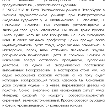
себя внимание разнообразием сюжетов и
продуктивностью», - рассказывает художник.
В 1909-1916 гг. Петр Покаржевский учился в Петербурге в
Высшем художественном училище при Императорской
Академии художеств у Я. Ционглинского, Г. Залемана, Н.
Самокиша. Самокиш был хорошим рисовальщиком и
знающим свое дело баталистом. Он любил яркие краски.
Никто лучше него не мог изобразить бешено скачущего
коня. В своих учениках профессор ценил прежде всего
индивидуальность. Даже тогда, когда ученики занимались в
мастерской, перед ними ставились пленэрные задачи,
раскрывалось полнозвучие цвета. В сознании Самокиша
кавалерия всегда оставалась праздником, гусарским
действом. На одной из академических постановок,
выполненных Покаржевским, в мастерской стоит мул, на
седло наброшена красная материя, а на полу сидит
натурщик, изображающий турка. Казалось бы, банальная,
даже скучная модель, - а живет, переливается цветом на
полотне. Сочно, энергично взят черно-синий силуэт мула.
Интерьер сложный по колориту: розовато-золотистый,
сиреневый, зеленовато-лимонный. Красно-розовая рубашка
и феска уравновешиваются кремовыми тонами...