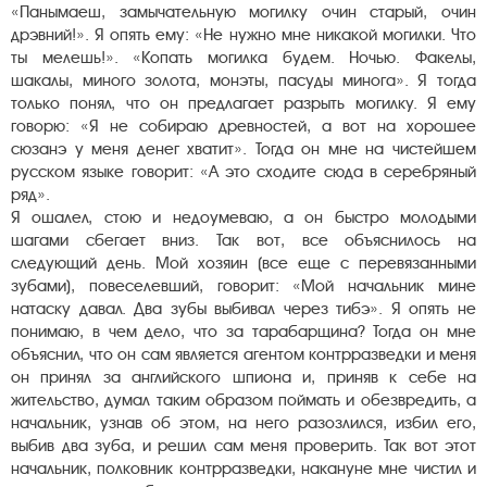
«Панымаеш, замычательную могилку очин старый, очин
дрэвний!». Я опять ему: «Не нужно мне никакой могилки. Что
ты мелешь!». «Копать могилка будем. Ночью. Факелы,
шакалы, миного золота, монэты, пасуды минога». Я тогда
только понял, что он предлагает разрыть могилку. Я ему
говорю: «Я не собираю древностей, а вот на хорошее
сюзанэ у меня денег хватит». Тогда он мне на чистейшем
русском языке говорит: «А это сходите сюда в серебряный
ряд».
Я ошалел, стою и недоумеваю, а он быстро молодыми
шагами сбегает вниз. Так вот, все объяснилось на
следующий день. Мой хозяин (все еще с перевязанными
зубами), повеселевший, говорит: «Мой начальник мине
натаску давал. Два зубы выбивал через тибэ». Я опять не
понимаю, в чем дело, что за тарабарщина? Тогда он мне
объяснил, что он сам является агентом контрразведки и меня
он принял за английского шпиона и, приняв к себе на
жительство, думал таким образом поймать и обезвредить, а
начальник, узнав об этом, на него разозлился, избил его,
выбив два зуба, и решил сам меня проверить. Так вот этот
начальник, полковник контрразведки, накануне мне чистил и