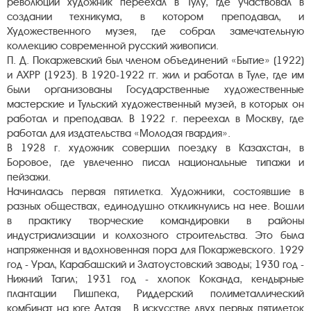
революции художник переехал в Тулу, где участвовал в
создании техникума, в котором преподавал, и
Художественного музея, где собрал замечательную
коллекцию современной русский живописи.
П. Д. Покаржевский был членом объединений «Бытие» (1922)
и АХРР (1923). В 1920-1922 гг. жил и работал в Туле, где им
были организованы Государственные художественные
мастерские и Тульский художественный музей, в которых он
работал и преподавал. В 1922 г. переехал в Москву, где
работал для издательства «Молодая гвардия».
В 1928 г. художник совершил поездку в Казахстан, в
Боровое, где увлеченно писал национальные типажи и
пейзажи.
Начиналась первая пятилетка. Художники, состоявшие в
разных обществах, единодушно откликнулись на нее. Вошли
в практику творческие командировки в районы
индустриализации и колхозного строительства. Это была
напряженная и вдохновенная пора для Покаржевского. 1929
год - Урал, Карабашский и Златоустовский заводы; 1930 год -
Нижний Тагил; 1931 год - хлопок Коканда, кендырные
плантации Пишпека, Риддерский полиметаллический
комбинат на юге Алтая... В искусстве двух первых пятилеток