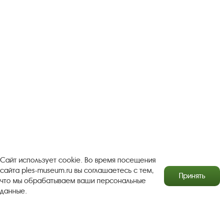
прибрежных деревьев. Лазоревые и изумрудные дали как бы
зажигаются от того, что в картине появился голубой дымок
парохода. Этот небольшой этюд можно рассматривать
очень долго, вбирая в себя внутреннюю сосредоточенность
природы и ее раздолье.
Когда началась Великая Отечественная война, Покаржевский
вместе с институтом эвакуировался в Самарканд. В суровую
пору испытаний страна заботилась о будущем своей
культуры. Важно было не только воспитать новые творческие
кадры, но и своей личной, вдохновенной работой сохранить
и умножить завоевания советской живописи, московской
живописной школы.
Самаркандский период творчества Покаржевского насыщен
вдохновением и целеустремленными трудами. На его
живописи, естественно, лежит тень глубоких раздумий и
тяжелых переживаний, связанных с войной. Но тем более
Сайт использует cookie. Во время посещения
ярко и требовательно проявилась в его пейзажах любовь к
сайта ples-museum.ru вы соглашаетесь с тем,
Принять
жизни, вера в ее неисчерпаемость. Пейзажи Петра
что мы обрабатываем ваши персональные
Дмитриевича приобрели новую утонченность, а ощущение
данные.
раздольности мира органично слилось с живописной
манерой. Холсты живописца как бы сплавлены из чуть
мерцающих жемчужных, янтарных, бирюзовых, изумрудных и