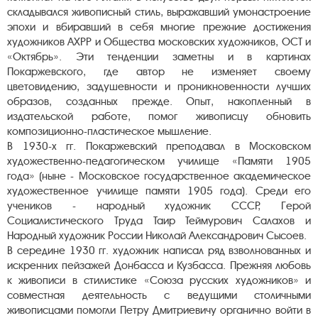
складывался живописный стиль, выражавший умонастроение
эпохи и вбиравший в себя многие прежние достижения
художников АХРР и Общества московских художников, ОСТ и
«Октябрь». Эти тенденции заметны и в картинах
Покаржевского, где автор не изменяет своему
цветовидению, задушевности и проникновенности лучших
образов, созданных прежде. Опыт, накопленный в
издательской работе, помог живописцу обновить
композиционно-пластическое мышление.
В 1930-х гг. Покаржевский преподавал в Московском
художественно-педагогическом училище «Памяти 1905
года» (ныне - Московское государственное академическое
художественное училище памяти 1905 года). Среди его
учеников - народный художник СССР, Герой
Социалистического Труда Таир Теймурович Салахов и
Народный художник России Николай Александрович Сысоев.
В середине 1930 гг. художник написал ряд взволнованных и
искренних пейзажей Донбасса и Кузбасса. Прежняя любовь
к живописи в стилистике «Союза русских художников» и
совместная деятельность с ведущими столичными
живописцами помогли Петру Дмитриевичу органично войти в