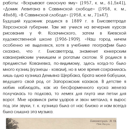
работы: «Вскрывают силосную яму» (1957, к. м., 61,5х41),
«Домик Левитана в Саввинской слободе» (1958, к. м.,
48х68), «В Саввинской слободе» (1958, к. м., 71х47).
Будущий художник родился в 1889 г. в Елисаветграде
Херсонской губернии. Там же учился на вечерних курсах
рисования у Ф. Козачинского, затем в Киевской
художественной школе (1906-1909). «Наш город ничем
особенно не выделялся, хотя в учебнике географии было
сказано, что г. Елисаветград знаменит юнкерским
кавалерийским училищем и рогатым скотом. Я родился в
предместье Ковалевка, по-видимому, здесь когда-то было
много кузниц (кузнецы - ковали), но в мое время сохранилась
лишь одна кузница Демьяна Щербака, брата моей бабушки,
ведущего свой род от Запорожских казаков. В детстве я
любил наблюдать, как из бесформенного куска железа
получалась то подкова, то лемех для плуга или петли для
ворот. Мне нравился ритм ударов и звон металла, я вырос
под эти звуки, т. к. кузница была от нас близко и нам всегда
была слышна эта музыка.