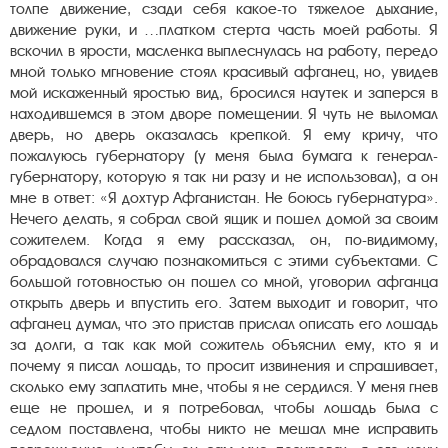
толпе движение, сзади себя какое-то тяжелое дыхание,
движение руки, и …платком стерта часть моей работы. Я
вскочил в ярости, масленка выплеснулась на работу, передо
мной только мгновение стоял красивый афганец, но, увидев
мой искаженный яростью вид, бросился наутек и заперся в
находившемся в этом дворе помещении. Я чуть не выломал
дверь, но дверь оказалась крепкой. Я ему кричу, что
пожалуюсь губернатору (у меня была бумага к генерал-
губернатору, которую я так ни разу и не использовал), а он
мне в ответ: «Я дохтур Афганистан. Не боюсь губернатура».
Нечего делать, я собрал свой ящик и пошел домой за своим
сожителем. Когда я ему рассказал, он, по-видимому,
обрадовался случаю познакомиться с этими субъектами. С
большой готовностью он пошел со мной, уговорил афганца
открыть дверь и впустить его. Затем выходит и говорит, что
афганец думал, что это пристав прислал описать его лошадь
за долги, а так как мой сожитель объяснил ему, кто я и
почему я писал лошадь, то просит извинения и спрашивает,
сколько ему заплатить мне, чтобы я не сердился. У меня гнев
еще не прошел, и я потребовал, чтобы лошадь была с
седлом поставлена, чтобы никто не мешал мне исправить