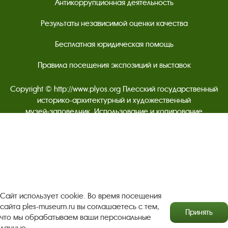
Антикоррупционная деятельность
Результаты независимой оценки качества
Бесплатная юридическая помощь
Правила посещения экспозиций и выставок
Copyright © http://www.plyos.org
Плесский государственный
историко-архитектурный и художественный
музей‑заповедник.
Использование и копирование
информации запрещено.
Адрес: Плес, Соборная гора, 1. Тел.: +7 (49339) 4-34-90
Пользовательское соглашение
Сайт использует cookie. Во время посещения
Политика конфиденциальности
сайта ples-museum.ru вы соглашаетесь с тем,
Принять
что мы обрабатываем ваши персональные