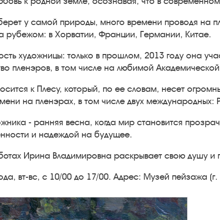
любовь к родной земле, осознавая, что в современно
ерет у самой природы, много времени проводя на пл
за рубежом: в Хорватии, Франции, Германии, Китае.
сть художницы: только в прошлом, 2013 году она учас
во пленэров, в том числе на любимой Академической
сится к Плесу, который, по ее словам, несет огромн
ни на пленэрах, в том числе двух международных: Рос
жника - ранняя весна, когда мир становится прозра
нности и надеждой на будущее.
аботах Ирина Владимировна раскрывает свою душу и г
а, вт-вс, с 10/00 до 17/00. Адрес: Музей пейзажа (г. П