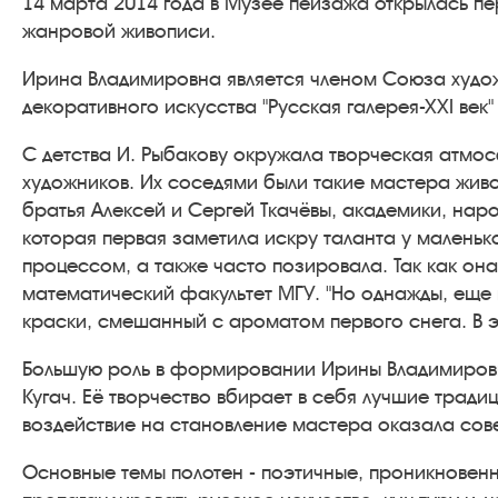
14 марта 2014 года в Музее пейзажа открылась п
жанровой живописи.
Ирина Владимировна является членом Союза худо
декоративного искусства "Русская галерея-ХХI век
С детства И. Рыбакову окружала творческая атмо
художников. Их соседями были такие мастера живо
братья Алексей и Сергей Ткачёвы, академики, нар
которая первая заметила искру таланта у маленьк
процессом, а также часто позировала. Так как он
математический факультет МГУ. "Но однажды, еще 
краски, смешанный с ароматом первого снега. В эт
Большую роль в формировании Ирины Владимировны,
Кугач. Её творчество вбирает в себя лучшие трад
воздействие на становление мастера оказала сов
Основные темы полотен - поэтичные, проникновен