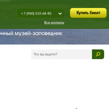
Купить билет
+7 (960) 510-68-85
Показать
+7 (930) 347-67-70
/
Все контакты
Закрыть
енный музей‑заповедник