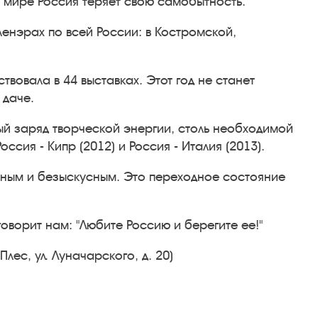
м мире Россия теряет свою самобытность.
енэрах по всей России: в Костромской,
твовала в 44 выставках. Этот год не станет
 даче.
ый заряд творческой энергии, столь необходимой
сия - Кипр (2012) и Россия - Италия (2013).
чным и безыскусным. Это переходное состояние
оворит нам: "Любите Россию и берегите ее!"
лес, ул. Луначарского, д. 20)