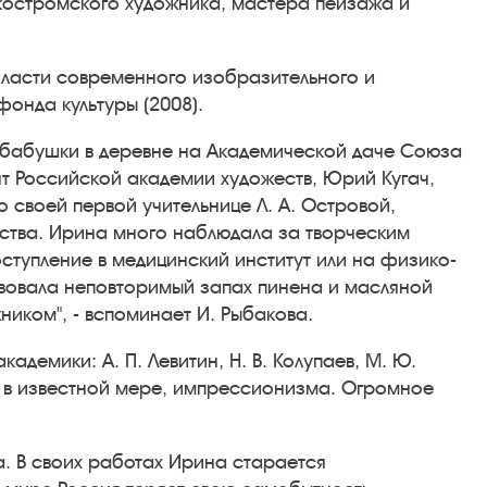
 костромского художника, мастера пейзажа и
бласти современного изобразительного и
фонда культуры (2008).
у бабушки в деревне на Академической даче Союза
нт Российской академии художеств, Юрий Кугач,
 своей первой учительнице Л. А. Островой,
рства. Ирина много наблюдала за творческим
ступление в медицинский институт или на физико-
ствовала неповторимый запах пинена и масляной
ником", - вспоминает И. Рыбакова.
емики: А. П. Левитин, Н. В. Колупаев, М. Ю.
и, в известной мере, импрессионизма. Огромное
. В своих работах Ирина старается