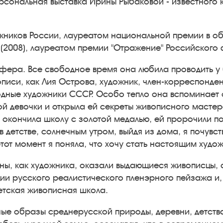
ерсональная выставка Ирины Рыбаковой - известного
жников России, лауреатом национальной премии в о
" (2008), лауреатом премии "Отражение" Российского 
сфера. Все свободное время она любила проводить 
писи, как Лия Острова, художник, член-корреспонде
одные художники СССР. Особо тепло она вспоминает о
ой девочки и открыла ей секреты живописного масте
а окончила школу с золотой медалью, ей пророчили по
в детстве, солнечным утром, выйдя из дома, я почув
от момент я поняла, что хочу стать настоящим худож
 как художника, оказали выдающиеся живописцы, акад
иции русского реалистического пленэрного пейзажа 
етская живописная школа.
ные образы среднерусской природы, деревни, детства