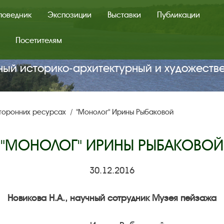
поведник
Экспозиции
Выставки
Публикации
Посетителям
ный историко‑архитектурный и художеств
сторонних ресурсах
"Монолог" Ирины Рыбаковой
"МОНОЛОГ" ИРИНЫ РЫБАКОВОЙ
30.12.2016
Новикова Н.А., научный сотрудник Музея пейзажа