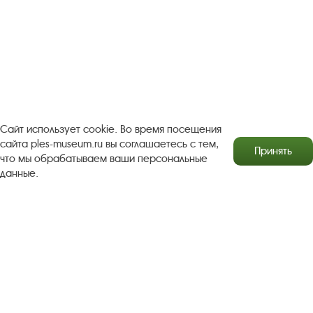
Результаты независимой оценки качества
Бесплатная юридическая помощь
Правила посещения экспозиций и выставок
Copyright © http://www.plyos.org
Плесский государственный
историко-архитектурный и художественный
Сайт использует cookie. Во время посещения
музей‑заповедник.
Использование и копирование
сайта ples-museum.ru вы соглашаетесь с тем,
Принять
информации запрещено.
что мы обрабатываем ваши персональные
данные.
Адрес: Плес, Соборная гора, 1. Тел.: +7 (49339) 4-34-90
Пользовательское соглашение
Политика конфиденциальности