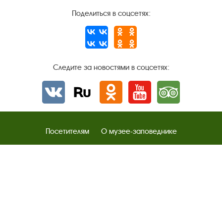
Поделиться в соцсетях:
Следите за новостями в соцсетях:
Вконтакте
rutube
Одноклассники
YouTube
Трипадвизор
Посетителям
О музее-заповеднике
Пленэр "Зелёный шум"
Проект Арт-поводОК Плёс
Рекомендации по правилам личной безопасности
Турфирмам
Документы
Застройщикам
Антикоррупционная деятельность