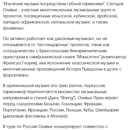
"Изучение музыки посредством губной гармоники". Сегодня
Оливье - участник многочисленных музыкальных групп и
проектов, посвященных кельтской, кубинской, арабской,
западно-африканской, непальской музыке, а также
фламенко.
Он активно работаeт как джазовый музыкант, но не
отказывается от "нестандартных" проектов, таких как
сотрудничество с Брюссельским Филармоническим
оркестром в симфонической сюите "Манхэттен" (композитор
Франсуа Глория), или исполнение классической музыки и
многочисленных произведений Астора Пьяццоллы в дуэте с
фортепиано.
В оригинальной музыке его трио (лютня, перкуссия,
гармоника) переплетается множество музыкальных
направлений и стилей (Диск "Sheng"). Оливье Пумэ играет
перед слушателями Бельгии, Голландии, Франции,
Португалии, Ирландии, России, Польши, Кубы, Швейцарии
(джазовый фестиваль в Монтрё).
В туре по России Оливье концертирует совместно с