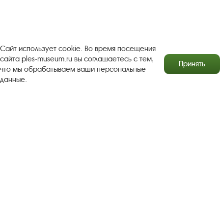
Результаты независимой оценки качества
Бесплатная юридическая помощь
Сайт использует cookie. Во время посещения
Правила посещения экспозиций и выставок
сайта ples-museum.ru вы соглашаетесь с тем,
Принять
что мы обрабатываем ваши персональные
Copyright © http://www.plyos.org
Плесский государственный
данные.
историко-архитектурный и художественный
музей‑заповедник.
Использование и копирование
информации запрещено.
Адрес: Плес, Соборная гора, 1. Тел.: +7 (49339) 4-34-90
Пользовательское соглашение
Политика конфиденциальности