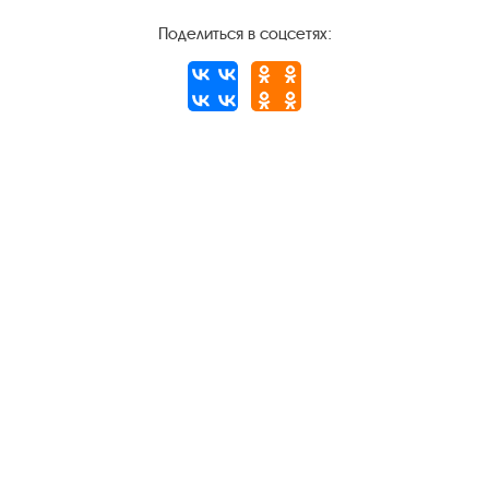
Поделиться в соцсетях:
Следите за новостями в соцсетях:
Вконтакте
rutube
Одноклассники
YouTube
Трипадвизор
Посетителям
О музее-заповеднике
Пленэр "Зелёный шум"
Проект Арт-поводОК Плёс
Рекомендации по правилам личной безопасности
Турфирмам
Документы
Застройщикам
Антикоррупционная деятельность