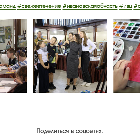
команд
#свежеетечение
#ивановскаяобласть
#ивц
#а
Поделиться в соцсетях: