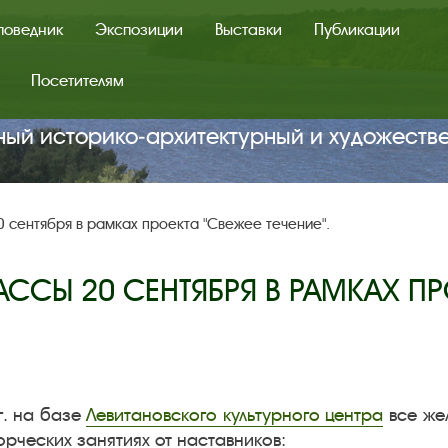
поведник
Экспозиции
Выставки
Публикации
Посетителям
ный историко‑архитектурный и художеств
 сентября в рамках проекта "Свежее течение".
ССЫ 20 СЕНТЯБРЯ В РАМКАХ ПРО
г. на базе
Левитановского культурного центра
все же
орческих занятиях от наставников: