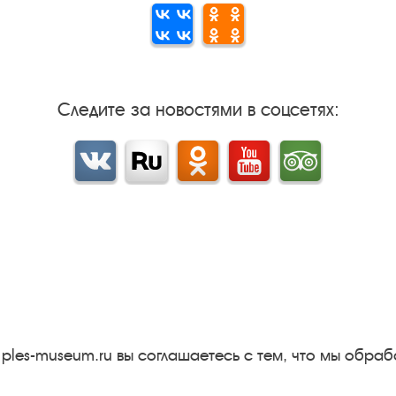
Следите за новостями в соцсетях:
Вконтакте
rutube
Одноклассники
YouTube
Трипадвизор
Результаты независимой
оценки качества
м
Бесплатная юридическая
онная
помощь
Правила посещения
 ples-museum.ru вы соглашаетесь с тем, что мы обр
экспозиций и выставок