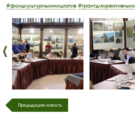
#фондкультурныхинициатив
#грантдлякреативных
Предыдущая новость