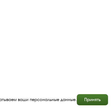
Copyright © http://www.plyos.org
Плесский государственный историко-архитектурный и
художественный музей‑заповедник.
Использование и копирование информации запрещено.
Адрес: Плес, Соборная гора, 1. Тел.: +7 (49339) 4-34-90
абатываем ваши персональные данные.
Принять