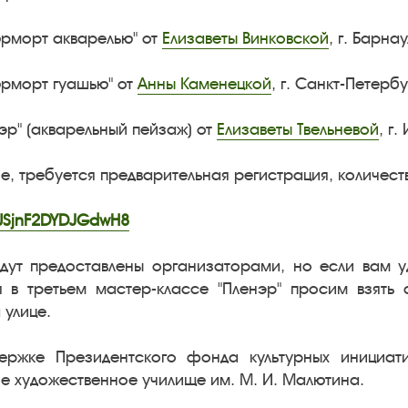
тюрморт акварелью" от
Елизаветы Винковской
, г. Барнау
тюрморт гуашью" от
Анны Каменецкой
, г. Санкт-Петербу
нэр" (акварельный пейзаж) от
Елизаветы Твельневой
, г.
е, требуется предварительная регистрация, количеств
kdUSjnF2DYDJGdwH8
дут предоставлены организаторами, но если вам 
я в третьем мастер-классе "Пленэр" просим взять с
 улице.
ержке Президентского фонда культурных инициат
е художественное училище им. М. И. Малютина.