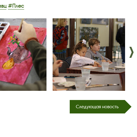
вц
#Плес
Следующая новость