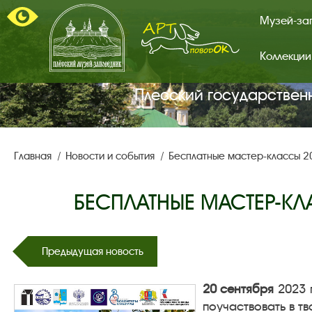
Музей-за
Коллекции
Арт-
поводок.
Главная
Плесский государствен
страница.
Главная
Новости и события
Бесплатные мастер-классы 20
БЕСПЛАТНЫЕ МАСТЕР-КЛА
Предыдущая новость
20 сентября
2023 
поучаствовать в тв