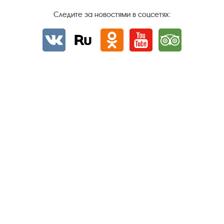
Следите за новостями в соцсетях:
Вконтакте
rutube
Одноклассники
YouTube
Трипадвизор
Посетителям
О музее-заповеднике
Пленэр "Зелёный шум"
Проект Арт-поводОК Плёс
Рекомендации по правилам личной безопасности
Турфирмам
Документы
Застройщикам
Антикоррупционная деятельность
Результаты независимой оценки качества
Бесплатная юридическая помощь
Правила посещения экспозиций и выставок