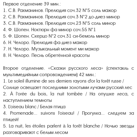
Первое отделение 39 мин.:
1. С.В. Рахманинов. Прелюдия соч.32 N°5 соль мажор
2. С.В. Рахманинов. Прелюдия соч.3 N°2 до-диез минор
3. С.В. Рахманинов. Прелюдия соч.23 N°5 соль минор
4. Ф. Шопен. Ноктюрн фа минор соч.55 N°1
5. Ф. Шопен. Скерцо N°2 соч.31 си-бемоль минор
6. Н. Челоро. Прелюдия фа-диез мажор
7.
Н. Челоро. Музыкальный момент ми мажор
8.
Н. Челоро. Песнь обретённой красоты
Второе отделение. «Сказки русского леса» (спектакль с
мультимедийным сопровождением) 42 мин.:
1.
Le soleil illumine de ses derniers rayons d'or la forêt russe /
Солнце освещает последними золотыми лучами русский лес
2. À l’orée du bois, la nuit tombée / На опушке леса, с
наступлением темноты
3. L’oiseau blanc / Белая птица
4. Promenade... suivons l'oiseau! / Прогулка... следуем за
птицей!
5. La nuit, les étoiles parlent à la forêt blanche / Ночью звезды
разговаривают с белым лесом