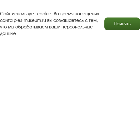
Сайт использует cookie. Во время посещения
Copyright © http://www.plyos.org
Плесский государственный
сайта ples-museum.ru вы соглашаетесь с тем,
историко-архитектурный и художественный
Принять
что мы обрабатываем ваши персональные
музей‑заповедник.
Использование и копирование
данные.
информации запрещено.
Адрес: Плес, Соборная гора, 1. Тел.: +7 (49339) 4-34-90
Пользовательское соглашение
Политика конфиденциальности
2016–2026 Плесский государственный историко-
архитектурный и художественный музей-заповедник
Разработка сайта Софт Навигатор