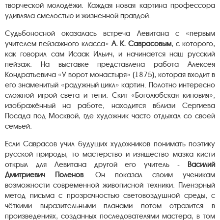
творческой молодёжи. Каждая новая картина профессора
удивляла смелостью и жизненной правдой.
Судьбоносной оказалась встреча Левитана с «первым
учителем пейзажного класса»
А. К. Саврасовым
, с которого,
как говорил сам Исаак Ильич, и начинается наш русский
пейзаж. На выставке представлена работа Алексея
Кондратьевича «У ворот монастыря» (1875), которая входит в
его знаменитый «радужный цикл» картин. Полотно интересно
сложной игрой света и тени. Скит «Боголюбская киновия»,
изображённый на работе, находится вблизи Сергиева
Посада под Москвой, где художник часто отдыхал со своей
семьей.
Если Саврасов учил будущих художников понимать поэтику
русской природы, то мастерство и изящество мазка кисти
открыл для Левитана другой его учитель -
Василий
Дмитриевич Поленов
. Он показал своим ученикам
возможности современной живописной техники. Пленэрный
метод письма с прозрачностью световоздушной среды, с
чёткими выразительными планами потом отразится в
произведениях, созданных последователями мастера, в том