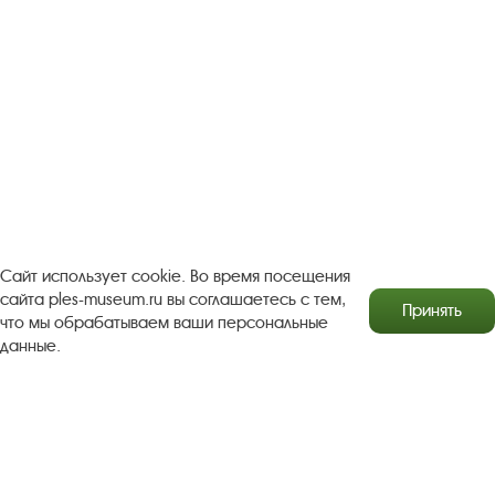
Посетителям
О музее-заповеднике
Пленэр "Зелёный шум"
Проект Арт-поводОК Плёс
Рекомендации по правилам личной безопасности
Турфирмам
Документы
Застройщикам
Антикоррупционная деятельность
Результаты независимой оценки качества
Сайт использует cookie. Во время посещения
сайта ples-museum.ru вы соглашаетесь с тем,
Принять
Бесплатная юридическая помощь
что мы обрабатываем ваши персональные
данные.
Правила посещения экспозиций и выставок
Copyright © http://www.plyos.org
Плесский государственный
историко-архитектурный и художественный
музей‑заповедник.
Использование и копирование
информации запрещено.