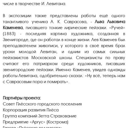
числе в творчестве И. Левитана.
В экспозиции также представлены работы ещё одного
талантливого ученика А. К. Саврасова, -
Льва Львовича
Каменева
, писавшего тонкие лирические пейзажи. «Ручей»
(1883) - последняя картина художника, созданная в
Звенигороде, где он работал в конце жизни. Лев Каменев был
преподавателем живописи, у которого в своё время брал
уроки молодой Левитан, и одним из самых сильных
пейзажистов Московской школы. Специалисты по праву
считают его патриархом среди художников, писавших
звенигородские пейзажи. Именно Каменев, увидев однажды
работы Левитана, одобрительно сказал: «Ну всё, теперь нам
с Саврасовым пора и помирать».
Партнёры проекта:
Совет Плёсского городского поселения
Корпорация развития Плёса
Группа компаний Зетта Страхование
Предприятие «Аргус» (Кострома)