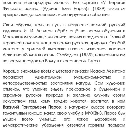
поистине всенародную любовь. Его картина «У берегов
Финского залива. (Удриас близ Нарвы)» (1889) является
прекрасным дополнением экспонируемого собрания.
Свои образы, темы и путь в искусстве великий русский
художник И. И. Левитан обрёл ещё во время обучения в
Московском училище живописи, ваяния и зодчества. Главной
героиней полотен мастера стала русская природа. Особый
интерес у зрителей выставки вызовет известная картина
Левитана «Золотая осень. Слободка» (1889), написанная им
во время поездок на Волгу в окрестностях Плёса.
Хорошо знакомые всем с детства пейзажи Исаака Левитана
поражают удивительной эмоциональностью и
непосредственностью восприятия натуры. Сам художник
отмечал, что умение видеть прекрасное в будничной и
скромной русской природе и желание служить своим
искусством тем, кому трудно живётся, воспитал в нём
Василий Григорьевич Перов
, в натурном классе которого
талантливый юноша начал свою учёбу в МУЖВиЗ. Перов был
душой всего училища, его яркое дарование и
демократические убеждения отвечали горячим порывам