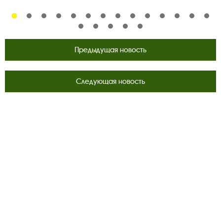
Предыдущая новость
Следующая новость
Поделиться в соцсетях:
Следите за новостями в соцсетях:
Вконтакте
rutube
Одноклассники
YouTube
Трипадвизор