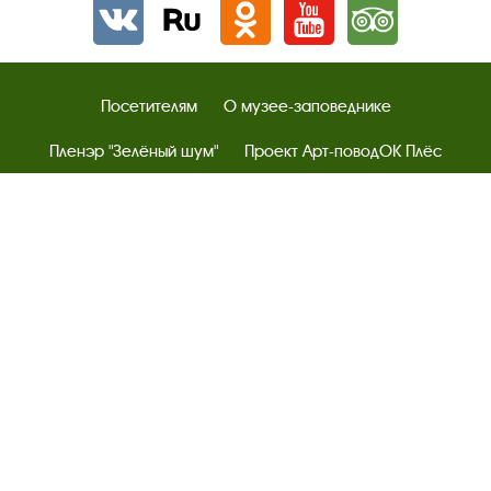
Вконтакте
rutube
Одноклассники
YouTube
Трипадвизор
Посетителям
О музее-заповеднике
Пленэр "Зелёный шум"
Проект Арт-поводОК Плёс
Рекомендации по правилам личной безопасности
Турфирмам
Документы
Застройщикам
Антикоррупционная деятельность
Результаты независимой оценки качества
Бесплатная юридическая помощь
Правила посещения экспозиций и выставок
Copyright © http://www.plyos.org
Плесский государственный