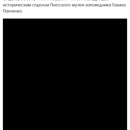
историческим отделом Плесского музея-заповедника Галина
Панченко.