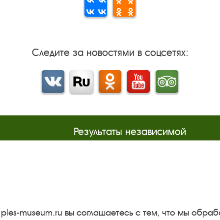
Следите за новостями в соцсетях:
Вконтакте
rutube
Одноклассники
YouTube
Трипадвизор
Результаты независимой
оценки качества
м
Бесплатная юридическая
онная
помощь
Правила посещения
экспозиций и выставок
 ples-museum.ru вы соглашаетесь с тем, что мы обр