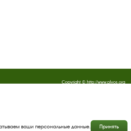
Copyright © http://www.plyos.org
Плесский государственный историко-архитектурный и
художественный музей‑заповедник.
Использование и копирование информации запрещено.
Адрес: Плес, Соборная гора, 1. Тел.: +7 (49339) 4-34-90
абатываем ваши персональные данные.
Принять