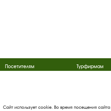
Посетителям
Турфирмам
О музее-заповеднике
Документы
Пленэр "Зелёный шум"
Застройщика
Проект Арт-поводОК Плёс
Антикоррупци
Рекомендации по правилам
деятельность
личной безопасности
Сайт использует cookie. Во время посещения сайта