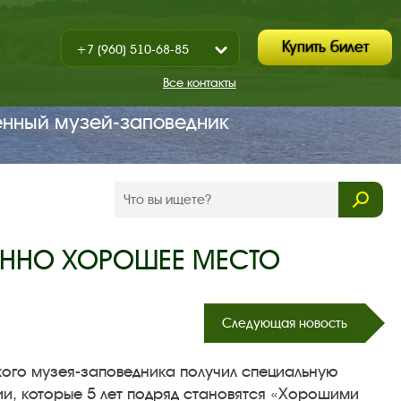
Купить билет
+7 (960) 510-68-85
Показать
+7 (930) 347-67-70
/
Все контакты
Закрыть
енный музей‑заповедник
БЕННО ХОРОШЕЕ МЕСТО
Следующая новость
кого музея-заповедника получил специальную
и, которые 5 лет подряд становятся «Хорошими