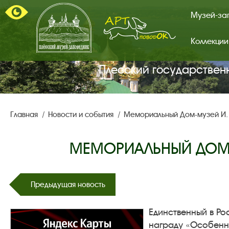
Музей-за
Коллекции
Арт-
поводок.
Главная
Плесский государствен
страница.
Главная
Новости и события
Мемориальный Дом-музей И.
МЕМОРИАЛЬНЫЙ ДОМ-М
Предыдущая новость
Единственный в Ро
награду «Особенно