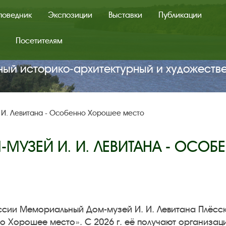
поведник
Экспозиции
Выставки
Публикации
Посетителям
ный историко‑архитектурный и художеств
 И. Левитана - Особенно Хорошее место
УЗЕЙ И. И. ЛЕВИТАНА - ОСО
ссии Мемориальный Дом-музей И. И. Левитана Плёсс
 Хорошее место». С 2026 г. её получают организаци