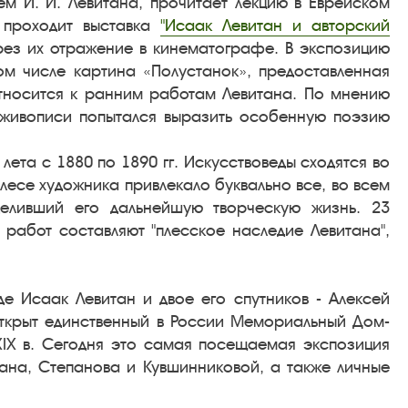
 И. И. Левитана, прочитает лекцию в Еврейском
ь проходит выставка
"Исаак Левитан и авторский
рез их отражение в кинематографе. В экспозицию
ом числе картина «Полустанок», предоставленная
относится к ранним работам Левитана. По мнению
й живописи попытался выразить особенную поэзию
ета с 1880 по 1890 гг. Искусствоведы сходятся во
Плесе художника привлекало буквально все, во всем
деливший его дальнейшую творческую жизнь. 23
 работ составляют "плесское наследие Левитана",
де Исаак Левитан и двое его спутников - Алексей
ткрыт единственный в России Мемориальный Дом-
XIX в. Сегодня это самая посещаемая экспозиция
ана, Степанова и Кувшинниковой, а также личные