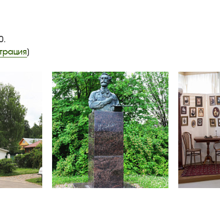
30.
трация
)