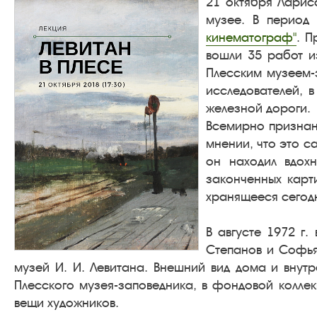
21 октября Ларис
музее. В период 
кинематограф"
. П
вошли 35 работ и
Плесским музеем-
исследователей, 
железной дороги.
Всемирно признанн
мнении, что это с
он находил вдох
законченных карти
хранящееся сегодн
В августе 1972 г.
Степанов и Софья
музей И. И. Левитана. Внешний вид дома и внут
Плесского музея-заповедника, в фондовой колле
вещи художников.