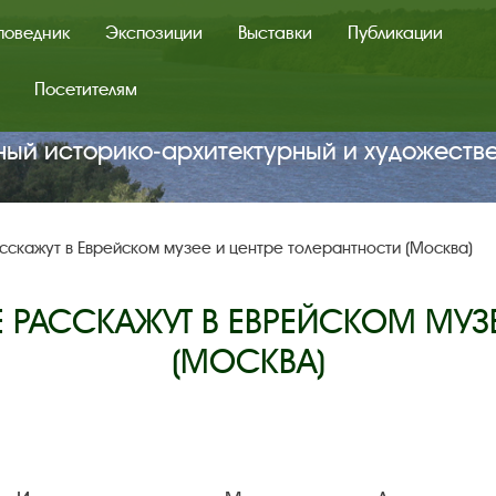
поведник
Экспозиции
Выставки
Публикации
Посетителям
ный историко‑архитектурный и художеств
сскажут в Еврейском музее и центре толерантности (Москва)
Е РАССКАЖУТ В ЕВРЕЙСКОМ МУЗЕ
(МОСКВА)