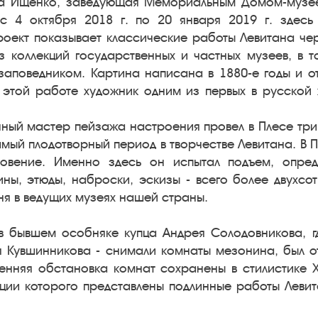
а Ищенко, заведующая Мемориальным Домом-музеем
с 4 октября 2018 г. по 20 января 2019 г. здес
роект показывает классические работы Левитана че
з коллекций государственных и частных музеев, в т
заповедником. Картина написана в 1880-е годы и 
в этой работе художник одним из первых в русско
ый мастер пейзажа настроения провел в Плесе три л
амый плодотворный период в творчестве Левитана. В 
новение. Именно здесь он испытал подъем, опре
ны, этюды, наброски, эскизы - всего более двухсот
я в ведущих музеях нашей страны.
 в бывшем особняке купца Андрея Солодовникова, г
 Кувшинникова - снимали комнаты мезонина, был о
ренняя обстановка комнат сохранены в стилистике 
кции которого представлены подлинные работы Левит