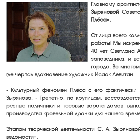
Главному архитект
Зыряновой
Совето
Плёса».
От лица всего кол
работы! Мы искрен
40 лет Светлана 
заповедника, и в
города. Во многом
где черпал вдохновение художник Исаак Левитан.
- Культурный феномен Плёса с его фактически
Зырянова. - Трепетно, по крупицам, воссоздает
резные наличники и тесовые ворота домов, вып
производства кровельной дранки для нашего врем
Этапам творческой деятельности С. А. Зыряново
ведомости».