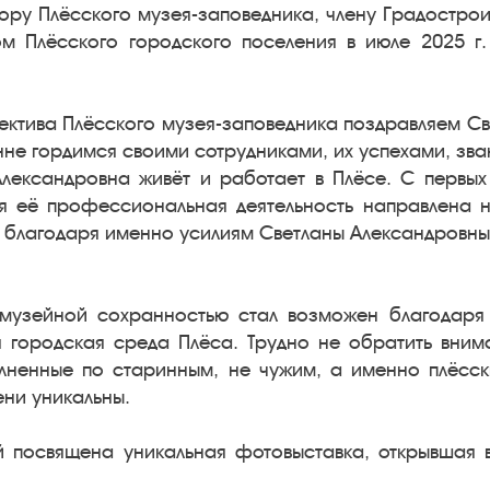
ору Плёсского музея-заповедника, члену Градострои
м Плёсского городского поселения в июле 2025 г
лектива Плёсского музея-заповедника поздравляем С
не гордимся своими сотрудниками, их успехами, зва
Александровна живёт и работает в Плёсе. С первых
ся её профессиональная деятельность направлена 
 благодаря именно усилиям Светланы Александровны 
 музейной сохранностью стал возможен благодаря 
ся городская среда Плёса. Трудно не обратить вни
олненные по старинным, не чужим, а именно плёсск
ени уникальны.
й посвящена уникальная фотовыставка, открывшая в