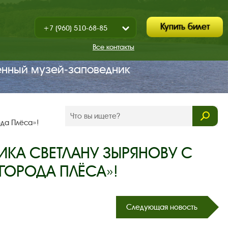
Купить билет
+7 (960) 510-68-85
Показать
+7 (930) 347-67-70
/
Все контакты
Закрыть
енный музей‑заповедник
да Плёса»!
КА СВЕТЛАНУ ЗЫРЯНОВУ С
ГОРОДА ПЛЁСА»!
Следующая новость