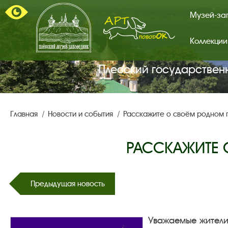
Музей-за
Коллекции
Арт-
поводок.
Главная
Плесский государствен
страница.
Главная
Новости и события
Расскажите о своём родном г
РАССКАЖИТЕ О
Предыдущая новость
Уважаемые жители