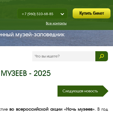
Купить билет
+7 (960) 510-68-85
Показать
+7 (930) 347-67-70
/
Все контакты
Закрыть
енный музей‑заповедник
МУЗЕЕВ - 2025
Следующая новость
стие
во всероссийской акции «Ночь музеев»
. В год