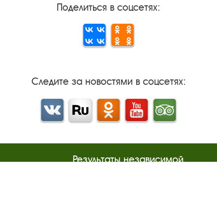
Поделиться в соцсетях:
Следите за новостями в соцсетях:
Вконтакте
rutube
Одноклассники
YouTube
Трипадвизор
Результаты независимой
оценки качества
м
Бесплатная юридическая
онная
помощь
Правила посещения