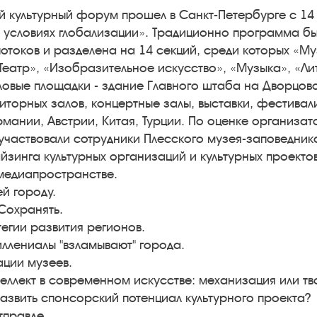
й культурный форум прошел в Санкт-Петербурге с 14 п
в условиях глобализации». Традиционно программа б
отоков и разделена на 14 секций, среди которых «Му
«Театр», «Изобразительное искусство», «Музыка», «Л
еловые площадки - здание Главного штаба на Дворцо
иторных залов, концертные залы, выставки, фестивали
ермании, Австрии, Китая, Турции. По оценке организа
 участвовали сотрудники Плесского музея-заповедник
зинга культурных организаций и культурных проектов
 медиапространстве.
ей городу.
Сохранять.
атегии развития регионов.
иллениалы "взламывают" города.
ации музеев.
еллект в современном искусстве: механизация или тв
развить спонсорский потенциал культурного проекта?
тправде.