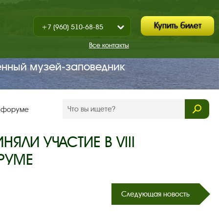
Купить билет
+7 (960) 510-68-85
Показать
+7 (930) 347-67-70
/
Все контакты
Закрыть
енный музей‑заповедник
м форуме
ЛИ УЧАСТИЕ В VIII
РУМЕ
Следующая новость