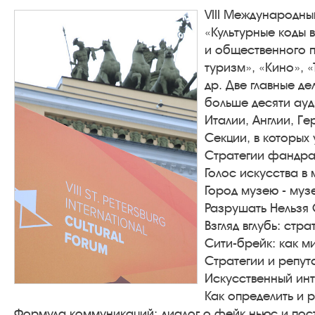
VIII Международны
«Культурные коды 
и общественного п
туризм», «Кино», 
др. Две главные д
больше десяти ауд
Италии, Англии, Г
Секции, в которых
Стратегии фандрай
Голос искусства в
Город музею - муз
Разрушать Нельзя 
Взгляд вглубь: стр
Сити-брейк: как м
Стратегии и репут
Искусственный инт
Как определить и 
Формула коммуникаций: диалог о фейк ньюс и пос