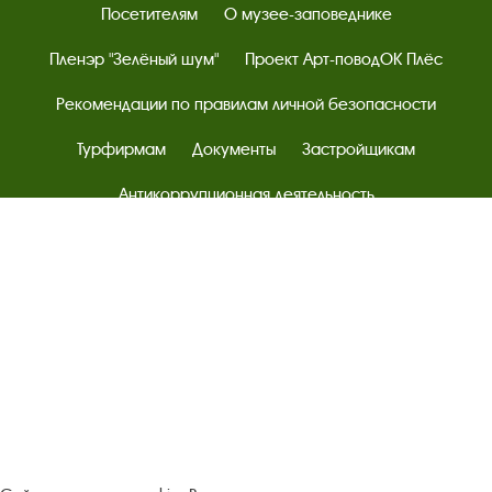
Посетителям
О музее-заповеднике
Пленэр "Зелёный шум"
Проект Арт-поводОК Плёс
Рекомендации по правилам личной безопасности
Турфирмам
Документы
Застройщикам
Антикоррупционная деятельность
Результаты независимой оценки качества
Бесплатная юридическая помощь
Правила посещения экспозиций и выставок
Copyright © http://www.plyos.org
Плесский государственный
историко-архитектурный и художественный
музей‑заповедник.
Использование и копирование
информации запрещено.