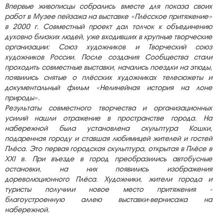
Впервые живописцы собрались вместе для показа своих
работ в Музее пейзажа на выставке «Плёсское притяжение»
в 2000 г. Совместный проект дал толчок к объединению
духовно близких людей, уже входивших в крупные творческие
организации: Союз художников и Творческий союз
художников России. После создания Сообщества стали
проходить совместные выставки, начались поездки на этюды,
появились снятые о плёсских художниках телесюжеты и
документальный фильм «Нелинейная история на лоне
природы».
Результаты совместного творчества и организационных
усилий нашли отражение в пространстве города. На
набережной была установлена скульптура Кошки,
подаренная городу и ставшая любимицей жителей и гостей
Плёса. Это первая городская скульптура, открытая в Плёсе в
XXI в. При въезде в город преобразились автобусные
остановки, на них появились изображения
дореволюционного Плёса. Художники, жители города и
туристы получили новое место притяжения -
благоустроенную аллею выставки-вернисажа на
набережной.