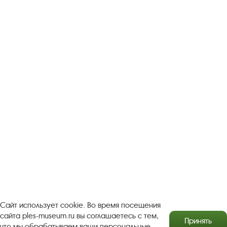
Следите за новостями в соцсетях:
Вконтакте
rutube
Одноклассники
YouTube
Трипадвизор
Посетителям
О музее-заповеднике
Пленэр "Зелёный шум"
Проект Арт-поводОК Плёс
Рекомендации по правилам личной безопасности
Турфирмам
Документы
Застройщикам
Антикоррупционная деятельность
Результаты независимой оценки качества
Сайт использует cookie. Во время посещения
Бесплатная юридическая помощь
сайта ples-museum.ru вы соглашаетесь с тем,
Принять
что мы обрабатываем ваши персональные