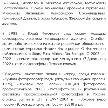
Ельциным, Елизаветой II, Майклом Джексоном, Мстиславом
Ростроповичем, Юрием Любимовым, Арсением Тарковским,
Михаилом Жванецким, Александром Солженицыным,
принцессой Дианой, Егором Гайдаром, Жераром Депардье и
другими.
В 1988 г. Юрий Феклистов стал самым молодым
фотокорреспондентом легендарного журнала «Огонёк»,
затем работал в одном из главных российских общественно-
политических журналов «Итоги». Фотографии Ю. Феклистова
публиковались в Stern, Paris Match, Der Spiegel. С 2005 по
2022 гг. снимал фоторепортажи для журнала «7 Дней», а в
2022 г. стал фотографом «Первого канала».
Обладатель множества званий и наград, среди которых:
«Лучший фоторепортёр года» (Академия свободной прессы,
1996), «Золотой глаз России» (Гильдия фотографов-
профессионалов, 2000), «Интерфото 2001» (крупнейший
фестиваль профессиональной фотографии в России,
странах Балтии и СНГ в 1994-2004 гг.), «Золотое перо
России» (Союз журналистов России, 2018) и др.