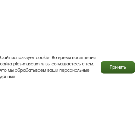
Рекомендации по правилам личной безопасности
Турфирмам
Документы
Застройщикам
Антикоррупционная деятельность
Результаты независимой оценки качества
Бесплатная юридическая помощь
Сайт использует cookie. Во время посещения
Правила посещения экспозиций и выставок
сайта ples-museum.ru вы соглашаетесь с тем,
Принять
что мы обрабатываем ваши персональные
данные.
Copyright © http://www.plyos.org
Плесский государственный
историко-архитектурный и художественный
музей‑заповедник.
Использование и копирование
информации запрещено.
Адрес: Плес, Соборная гора, 1. Тел.: +7 (49339) 4-34-90
Пользовательское соглашение