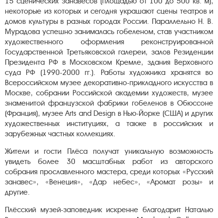
15 сценических занавесов (площадью от 100 до 500 кв. м),
некоторые из которых и сегодня украшают сцены театров и
домов культуры в разных городах России. Параллельно Н. В.
Мурадова успешно занималась гобеленом, став участником
художественного оформления реконструированной
Государственной Третьяковской галереи, залов Резиденции
Президента РФ в Московском Кремле, здания Верховного
суда РФ (1990-2000 гг.). Работы художника хранятся во
Всероссийском музее декоративно-прикладного искусства в
Москве, собрании Российской академии художеств, музее
знаменитой французской фабрики гобеленов в Обюссоне
(Франция), музее Arts and Design в Нью-Йорке (США) и других
художественных институциях, а также в российских и
зарубежных частных коллекциях.
Жители и гости Плёса получат уникальную возможность
увидеть более 30 масштабных работ из авторского
собрания прославленного мастера, среди которых «Русский
занавес», «Венеция», «Дар небес», «Аромат розы» и
другие.
Плёсский музей-заповедник искренне благодарит Наталью