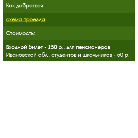
Как добраться:
схема проезда
Стоимость:
Входной билет - 150 р., для пенсионеров
Ивановской обл., студентов и школьников - 50 р.
Следите за новостями в соцсетях:
Вконтакте
rutube
Одноклассники
YouTube
Трипадвизор
Посетителям
О музее-заповеднике
Пленэр "Зелёный шум"
Проект Арт-поводОК Плёс