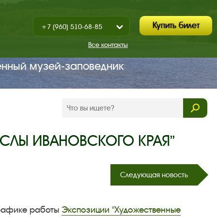
Купить билет
+7 (960) 510-68-85
Показать
+7 (930) 347-67-70
/
Все контакты
Закрыть
енный музей‑заповедник
СЛЫ ИВАНОВСКОГО КРАЯ”
Следующая новость
графике работы
Экспозиции "Художественные