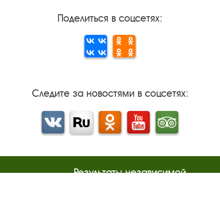
Поделиться в соцсетях:
Следите за новостями в соцсетях:
Вконтакте
rutube
Одноклассники
YouTube
Трипадвизор
Результаты независимой
оценки качества
м
Бесплатная юридическая
онная
помощь