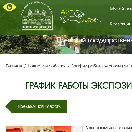
Музей-за
Коллекции
Арт-
поводок.
Главная
Плесский государствен
страница.
Главная
Новости и события
График работы экспозиции “
ГРАФИК РАБОТЫ ЭКСПОЗ
Предыдущая новость
Уважаемые жители