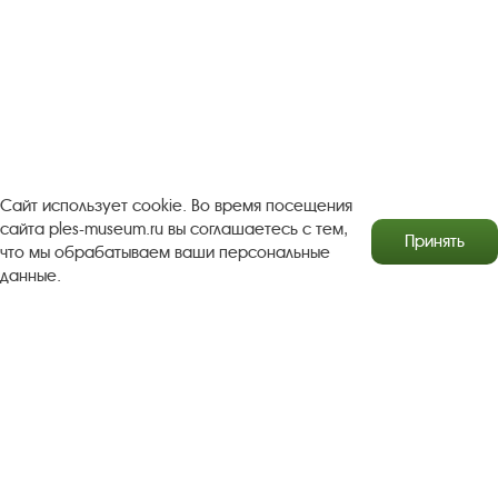
Правила посещения экспозиций и выставок
Copyright © http://www.plyos.org
Плесский государственный
историко-архитектурный и художественный
музей‑заповедник.
Использование и копирование
информации запрещено.
Адрес: Плес, Соборная гора, 1. Тел.: +7 (49339) 4-34-90
Сайт использует cookie. Во время посещения
сайта ples-museum.ru вы соглашаетесь с тем,
Принять
что мы обрабатываем ваши персональные
Пользовательское соглашение
данные.
Политика конфиденциальности
2016–2026 Плесский государственный историко-
архитектурный и художественный музей-заповедник
Разработка сайта Софт Навигатор