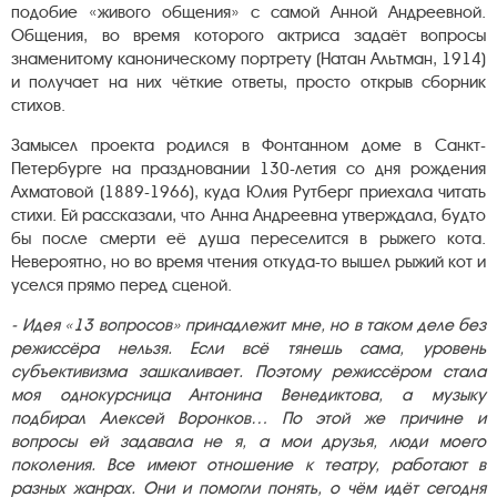
подобие «живого общения» с самой Анной Андреевной.
Общения, во время которого актриса задаёт вопросы
знаменитому каноническому портрету (Натан Альтман, 1914)
и получает на них чёткие ответы, просто открыв сборник
стихов.
Замысел проекта родился в Фонтанном доме в Санкт-
Петербурге на праздновании 130-летия со дня рождения
Ахматовой (1889-1966), куда Юлия Рутберг приехала читать
стихи. Ей рассказали, что Анна Андреевна утверждала, будто
бы после смерти её душа переселится в рыжего кота.
Невероятно, но во время чтения откуда-то вышел рыжий кот и
уселся прямо перед сценой.
- Идея «13 вопросов» принадлежит мне, но в таком деле без
режиссёра нельзя. Если всё тянешь сама, уровень
субъективизма зашкаливает. Поэтому режиссёром стала
моя однокурсница Антонина Венедиктова, а музыку
подбирал Алексей Воронков… По этой же причине и
вопросы ей задавала не я, а мои друзья, люди моего
поколения. Все имеют отношение к театру, работают в
разных жанрах. Они и помогли понять, о чём идёт сегодня