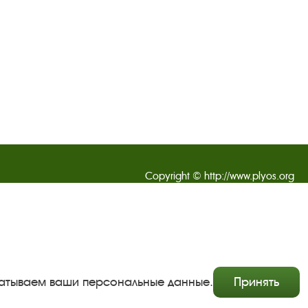
Copyright © http://www.plyos.org
Плесский государственный историко-архитектурный и
художественный музей‑заповедник.
Использование и копирование информации запрещено.
Адрес: Плес, Соборная гора, 1. Тел.: +7 (49339) 4-34-90
абатываем ваши персональные данные.
Принять