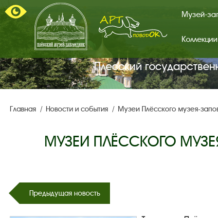
Музей-за
Коллекции
Арт-
поводок.
Главная
Плесский государствен
страница.
Главная
Новости и события
Музеи Плёсского музея-запо
МУЗЕИ ПЛЁССКОГО МУЗЕ
Предыдущая новость