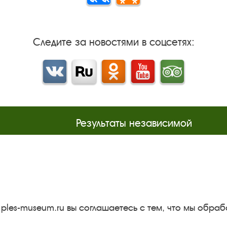
Следите за новостями в соцсетях:
Вконтакте
rutube
Одноклассники
YouTube
Трипадвизор
Результаты независимой
оценки качества
м
Бесплатная юридическая
онная
помощь
Правила посещения
экспозиций и выставок
 ples-museum.ru вы соглашаетесь с тем, что мы обр