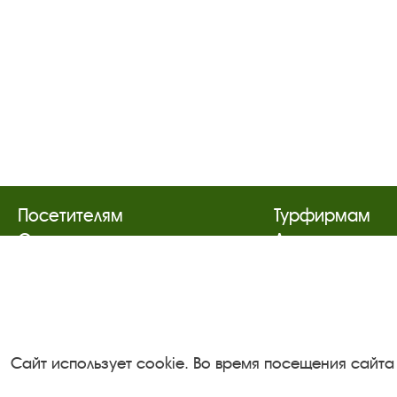
Посетителям
Турфирмам
О музее-заповеднике
Документы
Пленэр "Зелёный шум"
Застройщика
Проект Арт-поводОК Плёс
Антикоррупци
Рекомендации по правилам
деятельность
личной безопасности
Сайт использует cookie. Во время посещения сайта