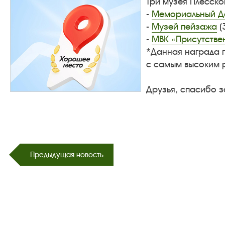
Три музея Плёсск
-
Мемориальный До
-
Музей пейзажа
(
-
МВК «Присутстве
*Данная награда п
с самым высоким р
Друзья, спасибо з
Предыдущая новость