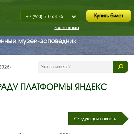
Купить билет
+7 (960) 510-68-85
Показать
+7 (930) 347-67-70
/
Все контакты
Закрыть
енный музей‑заповедник
 2026»
РАДУ ПЛАТФОРМЫ ЯНДЕКС
Следующая новость