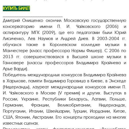
КУПИТЬ БИЛЕТ
__________________________
Дмитрий Онищенко окончил Московскую государственную
консерваторию имени П. И. Чайковского (2006) и
аспирантуру МГК (2009), где его педагогами были Юрий
Лисиченко, Лев Наумов и Андрей Диев. В 2003-2004 гг.
обучался также в Королевском колледже музыки в
Манчестере (класс профессора Нормы Фишер). С 2006 по
2013 гг. совершенствовался в Высшей школе музыки в
Ганновере (классы профессоров Владимира Крайнева и
Арье Варди).
Победитель международных конкурсов Владимира Крайнева
в Харькове, памяти Владимира Горовица в Киеве, в Энсхеде
(Нидерланды), лауреат международных конкурсов имени П.
И. Чайковского в Москве (V премия) и других. Выступал в
России, Украине, Республики Беларусь, Латвии, Польше,
Германии, Франции, Великобритании, Нидерландах,
Португалии, Италии, Швейцарии, Турции, Иордании, Китае,
США, Японии, Австралии. Его концерты проходили на многих
известных сценах.