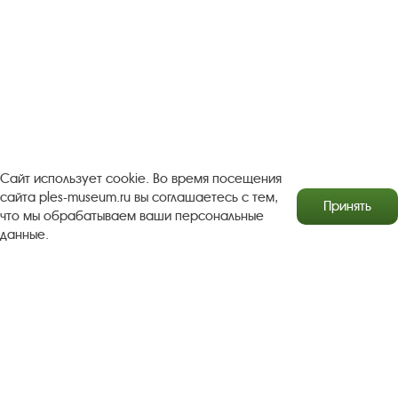
Турфирмам
Документы
Застройщикам
Антикоррупционная деятельность
Результаты независимой оценки качества
Бесплатная юридическая помощь
Правила посещения экспозиций и выставок
Сайт использует cookie. Во время посещения
Copyright © http://www.plyos.org
Плесский государственный
сайта ples-museum.ru вы соглашаетесь с тем,
Принять
историко-архитектурный и художественный
что мы обрабатываем ваши персональные
музей‑заповедник.
Использование и копирование
данные.
информации запрещено.
Адрес: Плес, Соборная гора, 1. Тел.: +7 (49339) 4-34-90
Пользовательское соглашение
Политика конфиденциальности