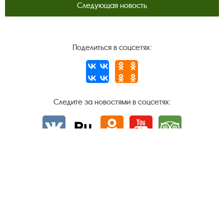
Следующая новость
Поделиться в соцсетях:
Следите за новостями в соцсетях:
Вконтакте
rutube
Одноклассники
YouTube
Трипадвизор
Посетителям
О музее-заповеднике
Пленэр "Зелёный шум"
Проект Арт-поводОК Плёс
Рекомендации по правилам личной безопасности