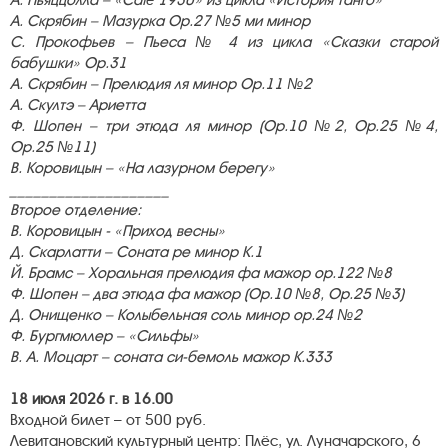
А. Пьяццолла – «Café 1930» из цикла «История танго»
А. Скрябин – Мазурка Op.27 №5 ми минор
С. Прокофьев – Пьеса № 4 из цикла «Сказки старой
бабушки» Ор.31
А. Скрябин – Прелюдия ля минор Ор.11 №2
А. Скултэ – Ариетта
Ф. Шопен – три этюда ля минор (Ор.10 №2, Ор.25 №4,
Ор.25 №11)
В. Коровицын – «На лазурном берегу»
____________________
Второе отделение:
В. Коровицын - «Приход весны»
Д. Скарлатти – Соната ре минор К.1
Й. Брамс – Хоральная прелюдия фа мажор ор.122 №8
Ф. Шопен – два этюда фа мажор (Ор.10 №8, Ор.25 №3)
Д. Онищенко – Колыбельная соль минор ор.24 №2
Ф. Бургмюллер – «Сильфы»
В. А. Моцарт – соната си-бемоль мажор К.333
18 июля 2026 г. в 16.00
Входной билет – от 500 руб.
Левитановский культурный центр: Плёс, ул. Луначарского, 6