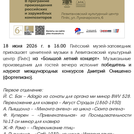
18 июля 2026 г. в 16.00
Плёсский музей-заповедник
приглашает ценителей музыки в Левитановский культурный
центр (Плёс)
на «Большой летний концерт»
. Музыкальные
произведения для гостей вечера исполнит
победитель и
лауреат международных конкурсов Дмитрий Онищенко
(фортепиано).
Первое отделение:
Й. С. Бах – Adagio из сонаты для органа ми минор BWV 528.
Переложение для клавира –
Август Страдал (1860-1930)
А. Пьяццолла – «Милонга ангела» из цикла «Сюита ангела»
Ф. Куперен – «Привлекательная» из Последовательности
№13 си минор для клавира
Ж.-Ф. Рамо – «Перекликание птиц»