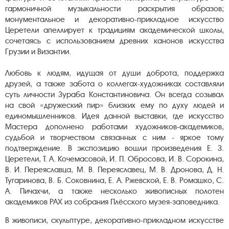
гармоничной музыкальности раскрытия образов;
монументальное и декоративно-прикладное искусство
Церетели апеллирует к традициям академической школы,
сочетаясь с использованием древних канонов искусства
Грузии и Византии.
Любовь к людям, идущая от души доброта, поддержка
друзей, а также забота о коллегах-художниках составляли
суть личности Зураба Константиновича. Он всегда созывал
на свой «дружеский пир» близких ему по духу людей и
единомышленников. Идея данной выставки, где искусство
Мастера дополнено работами художников-академиков,
судьбой и творчеством связанных с ним - яркое тому
подтверждение. В экспозицию вошли произведения Е. З.
Церетели, Т. А. Кочемасовой, И. П. Обросова, И. В. Сорокина,
В. И. Переяславца, М. В. Переяславец, М. В. Дронова, Д. Н.
Тугаринова, В. Б. Соковнина, Е. А. Ржевской, Е. В. Ромашко, С.
А. Пичахчи, а также несколько живописных полотен
академиков РАХ из собрания Плёсского музея-заповедника.
В живописи, скульптуре, декоративно-прикладном искусстве