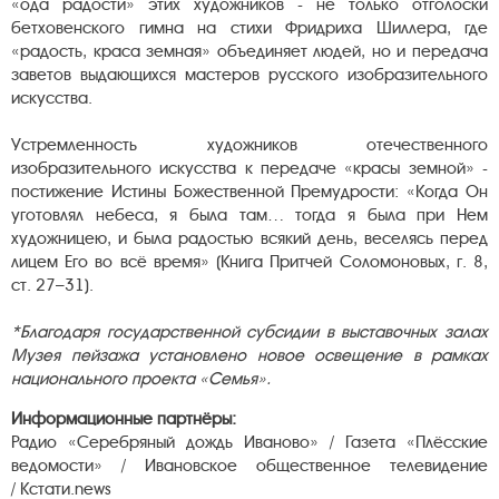
«ода радости» этих художников - не только отголоски
бетховенского гимна на стихи Фридриха Шиллера, где
«радость, краса земная» объединяет людей, но и передача
заветов выдающихся мастеров русского изобразительного
искусства.
Устремленность художников отечественного
изобразительного искусства к передаче «красы земной» -
постижение Истины Божественной Премудрости: «Когда Он
уготовлял небеса, я была там… тогда я была при Нем
художницею, и была радостью всякий день, веселясь перед
лицем Его во всё время» (Книга Притчей Соломоновых, г. 8,
ст. 27–31).
*Благодаря государственной субсидии в выставочных залах
Музея пейзажа установлено новое освещение в рамках
национального проекта «Семья».
Информационные партнёры:
Радио «Серебряный дождь Иваново» / Газета «Плёсские
ведомости» / Ивановское общественное телевидение
/ Кстати.news