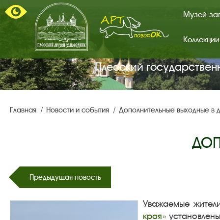
Музей-за
Коллекции
Арт-
поводок.
Главная
Плесский государствен
страница.
Главная
Новости и события
Дополнительные выходные в 
ДОП
Предыдущая новость
Уважаемые жители
края»
установлены