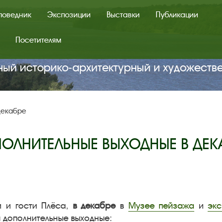
поведник
Экспозиции
Выставки
Публикации
Посетителям
ный историко‑архитектурный и художеств
декабре
ОЛНИТЕЛЬНЫЕ ВЫХОДНЫЕ В ДЕК
 и гости Плёса,
в декабре
в
Музее пейзажа
и
эк
 дополнительные выходные: