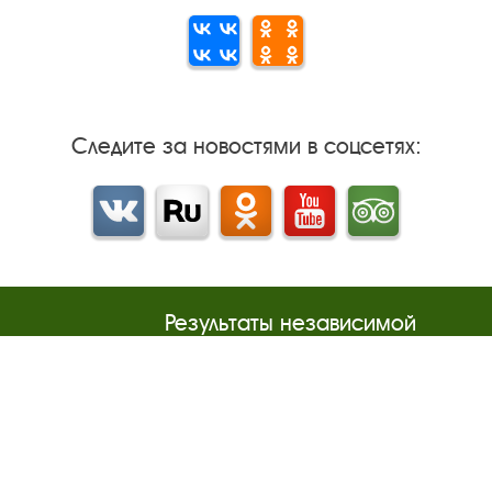
Следите за новостями в соцсетях:
Вконтакте
rutube
Одноклассники
YouTube
Трипадвизор
Результаты независимой
оценки качества
м
Бесплатная юридическая
онная
помощь
Правила посещения
экспозиций и выставок