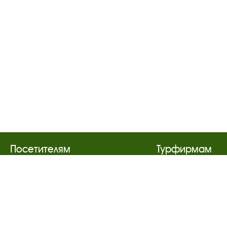
Посетителям
Турфирмам
О музее-заповеднике
Документы
Пленэр "Зелёный шум"
Застройщика
Проект Арт-поводОК Плёс
Антикоррупци
Рекомендации по правилам
деятельность
личной безопасности