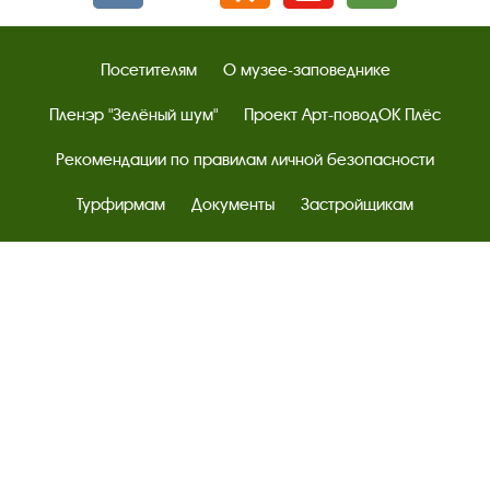
Посетителям
О музее-заповеднике
Пленэр "Зелёный шум"
Проект Арт-поводОК Плёс
Рекомендации по правилам личной безопасности
Турфирмам
Документы
Застройщикам
Антикоррупционная деятельность
Результаты независимой оценки качества
Бесплатная юридическая помощь
Правила посещения экспозиций и выставок
Copyright © http://www.plyos.org
Плесский государственный
историко-архитектурный и художественный
музей‑заповедник.
Использование и копирование