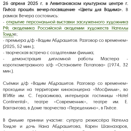
26 апреля 2025 г. в Левитановском культурном центре г.
Плёса прошёл вечер-посвящение «Цветы для Вадима
»
.
В
рамках Вечера состоялись:
-
открытие персональной выставки заслуженного художника
РФ, академика Российской академии художеств Нателлы
Тоидз
е;
- премьера д/ф «Вадим Абдрашитов. Разговор со временем»
(2025, 52 мин.);
- творческая встреча с создателями фильма;
- демонстрация дипломной работы Мастера -
короткометражного х/ф «Остановите Потапова» (1974, 32
мин.).
Съёмки д/ф «Вадим Абдрашитов. Разговор со временем»
проходили на территории киноконцерна «Мосфильм», во
ВГИКе им. С. Герасимова, интерьерах гостиницы «Hotel
Continental», театре «Современник», театре им. Е.
Вахтангова, в Доме творчества «Переделкино», в Плёсе.
В фильме приняли участие: супруга режиссёра Нателла
Тоидзе и дочь Нана Абдрашитова, Карен Шахназаров,