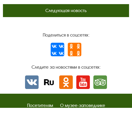
Следующая новость
Поделиться в соцсетях:
Следите за новостями в соцсетях:
Вконтакте
rutube
Одноклассники
YouTube
Трипадвизор
Посетителям
О музее-заповеднике
Пленэр "Зелёный шум"
Проект Арт-поводОК Плёс
Рекомендации по правилам личной безопасности