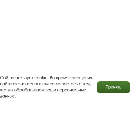
Турфирмам
Документы
Застройщикам
Антикоррупционная деятельность
Результаты независимой оценки качества
Бесплатная юридическая помощь
Правила посещения экспозиций и выставок
Copyright © http://www.plyos.org
Плесский государственный
историко-архитектурный и художественный
Сайт использует cookie. Во время посещения
музей‑заповедник.
Использование и копирование
сайта ples-museum.ru вы соглашаетесь с тем,
Принять
информации запрещено.
что мы обрабатываем ваши персональные
данные.
Адрес: Плес, Соборная гора, 1. Тел.: +7 (49339) 4-34-90
Пользовательское соглашение