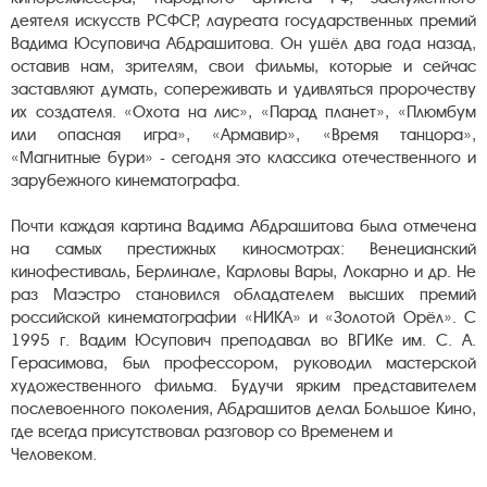
деятеля искусств РСФСР, лауреата государственных премий
Вадима Юсуповича Абдрашитова. Он ушёл два года назад,
оставив нам, зрителям, свои фильмы, которые и сейчас
заставляют думать, сопереживать и удивляться пророчеству
их создателя. «Охота на лис», «Парад планет», «Плюмбум
или опасная игра», «Армавир», «Время танцора»,
«Магнитные бури» - сегодня это классика отечественного и
зарубежного кинематографа.
Почти каждая картина Вадима Абдрашитова была отмечена
на самых престижных киносмотрах: Венецианский
кинофестиваль, Берлинале, Карловы Вары, Локарно и др. Не
раз Маэстро становился обладателем высших премий
российской кинематографии «НИКА» и «Золотой Орёл». С
1995 г. Вадим Юсупович преподавал во ВГИКе им. С. А.
Герасимова, был профессором, руководил мастерской
художественного фильма. Будучи ярким представителем
послевоенного поколения, Абдрашитов делал Большое Кино,
где всегда присутствовал разговор со Временем и
Человеком.