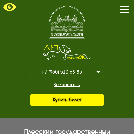
Пока
/
Закр
мен
Главная
страница.
Арт-
поводок.
+7 (960) 510-68-85
Показать
/
+7 (930) 347-67-70
Все контакты
Закрыть
Купить билет
Плесский государственный