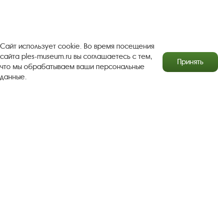
Правила посещения экспозиций и выставок
Copyright © http://www.plyos.org
Плесский государственный
историко-архитектурный и художественный
Сайт использует cookie. Во время посещения
музей‑заповедник.
Использование и копирование
сайта ples-museum.ru вы соглашаетесь с тем,
информации запрещено.
Принять
что мы обрабатываем ваши персональные
Адрес: Плес, Соборная гора, 1. Тел.: +7 (49339) 4-34-90
данные.
Пользовательское соглашение
Политика конфиденциальности
2016–2026 Плесский государственный историко-
архитектурный и художественный музей-заповедник
Разработка сайта Софт Навигатор