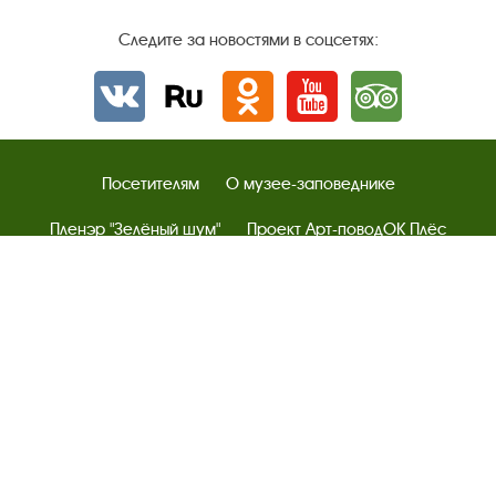
Следите за новостями в соцсетях:
Вконтакте
rutube
Одноклассники
YouTube
Трипадвизор
Посетителям
О музее-заповеднике
Пленэр "Зелёный шум"
Проект Арт-поводОК Плёс
Рекомендации по правилам личной безопасности
Турфирмам
Документы
Застройщикам
Антикоррупционная деятельность
Результаты независимой оценки качества
Бесплатная юридическая помощь