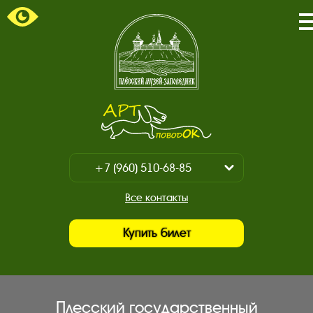
/
Главная
страница.
Арт-
поводок.
+7 (960) 510-68-85
Показать
/
+7 (930) 347-67-70
Все контакты
Закрыть
Купить билет
Плесский государственный