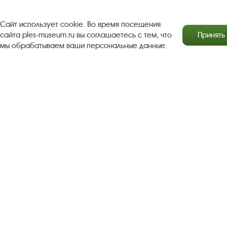
Пользовательское соглашение
Сайт использует cookie. Во время посещения
сайта ples-museum.ru вы соглашаетесь с тем, что
Принять
Политика конфиденциальности
мы обрабатываем ваши персональные данные.
2016–2026 Плесский государственный историко-
архитектурный и художественный музей-заповедник
Разработка сайта Софт Навигатор