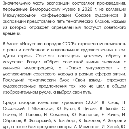
Значительную часть экспозиции составляют произведения,
переданные Белгородскому музею в 2020 г. из коллекции
Международной конфедерации Союзов художников. В
экспозиции представлено пять тематических блоков, каждый
из которых отражает определенный постулат советского
времени.
В блоке «Искусство народов СССР» отражена многоликость
страны и особенности национальных художественных школ.
«Дети страны Советов» посвящены детскому образу в
искусстве. Раздел «Образ советской книги» знакомит с
книжной иллюстрацией, а «Эпоха энтузиастов» - с
достижениями советского народа в разных сферах жизни.
Последний тематический блок «Свой взгляд» отражает
художественные предпочтения тех, кто не шёл в общем
изобразительном русле, а выбрал свой путь.
Среди авторов известные художники СССР: В. Скок, П.
Оссовский, Т. Яблонская, Ю. Кугач, В. Цигаль, В. Ткачёв, С.
Ткачёв, И. Попова, Н. Соломин, Ю. Васнецов, Е. Рачев, И.
Обросов, В. Фаворский, Б. Тальберг, В. Тюленев, А. Зверев и
др.; а также белгородские авторы: А. Мамонтов, И. Хегай, Ю.