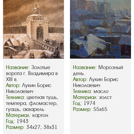
Название:
Золотые
Название:
Морозный
ворота г. Владимира в
день.
XIII в.
Автор:
Лукин Борис
Автор:
Лукин Борис
Николаевич
Николаевич
Техника:
масло
Техника:
цветная тушь,
Материал:
холст
темпера, фломастер,
Год:
1974
гуашь, акварель
Размер:
55х65
Материал:
картон
Год:
1943
Размер:
34х27; 38х31