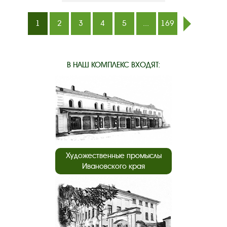
1
2
3
4
5
...
169
след.
В НАШ КОМПЛЕКС ВХОДЯТ:
Художественные промыслы
Ивановского края