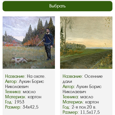
Выбрать
Название:
На охоте.
Название:
Осенние
Автор:
Лукин Борис
дали
Николаевич
Автор:
Лукин Борис
Техника:
масло
Николаевич
Материал:
картон
Техника:
масло
Год:
1953
Материал:
картон
Размер:
34х42,5
Год:
2-я пол.20 в.
Размер:
11,5х17,5