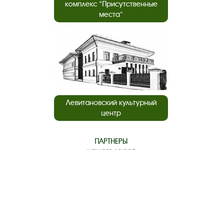
комплекс “Присутственные
места”
Левитановский культурный
центр
ПАРТНЕРЫ
нашего музея