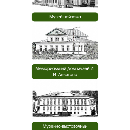
Музей пейзажа
Мемориальный Дом-музей И.
И. Левитана
Музейно-выставочный