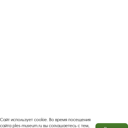
Следите за новостями в соцсетях:
Вконтакте
rutube
Одноклассники
YouTube
Трипадвизор
Посетителям
О музее-заповеднике
Пленэр "Зелёный шум"
Проект Арт-поводОК Плёс
Рекомендации по правилам личной безопасности
Турфирмам
Документы
Застройщикам
Сайт использует cookie. Во время посещения
сайта ples-museum.ru вы соглашаетесь с тем,
Антикоррупционная деятельность