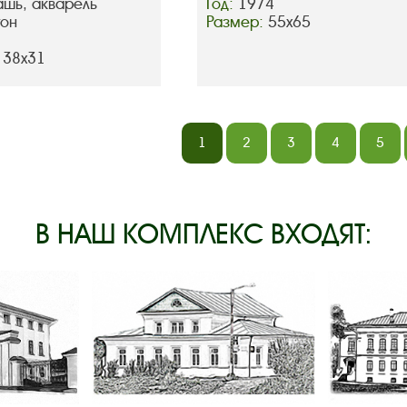
ашь, акварель
Год:
1974
тон
Размер:
55х65
 38х31
1
2
3
4
5
В НАШ КОМПЛЕКС ВХОДЯТ: