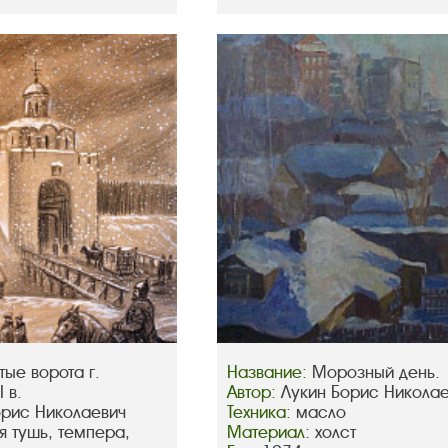
тые ворота г.
Название:
Морозный день.
 в.
Автор:
Лукин Борис Никола
орис Николаевич
Техника:
масло
я тушь, темпера,
Материал:
холст