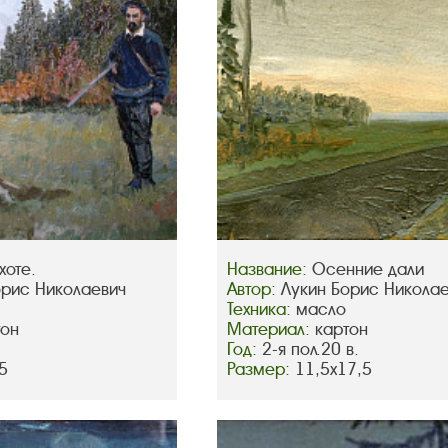
хоте.
Название:
Осенние дали
орис Николаевич
Автор:
Лукин Борис Никола
Техника:
масло
тон
Материал:
картон
Год:
2-я пол.20 в.
5
Размер:
11,5х17,5