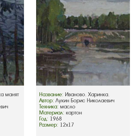
ка манят
Название:
Иваново. Харинка.
Автор:
Лукин Борис Николаевич
евич
Техника:
масло
Материал:
картон
Год:
1968
Размер:
12х17