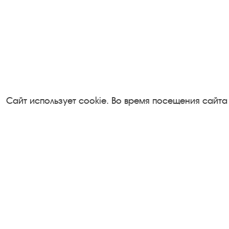
Сайт использует cookie. Во время посещения сайта
Посетителям
Турфирмам
О музее-заповеднике
Документы
Пленэр "Зелёный шум"
Застройщика
Проект Арт-поводОК Плёс
Антикоррупци
Рекомендации по правилам
деятельность
личной безопасности