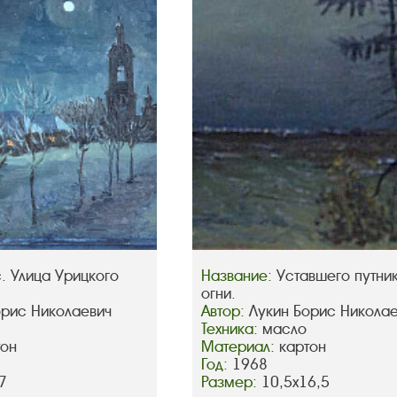
. Улица Урицкого
Название:
Уставшего путни
огни.
орис Николаевич
Автор:
Лукин Борис Никола
Техника:
масло
тон
Материал:
картон
Год:
1968
7
Размер:
10,5х16,5