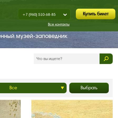
Купить билет
+7 (960) 510-68-85
Показать
+7 (930) 347-67-70
/
Все контакты
Закрыть
енный музей‑заповедник
Выбрать