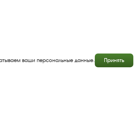
абатываем ваши персональные данные.
Принять
Copyright © http://www.plyos.org
Плесский государственный историко-архитектурный и
художественный музей‑заповедник.
Использование и копирование информации запрещено.
Адрес: Плес, Соборная гора, 1. Тел.: +7 (49339) 4-34-90
Пользовательское соглашение
Политика конфиденциальности