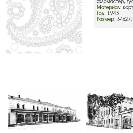
фломастер, гу
Материал:
кар
Год:
1943
Размер:
34х27;