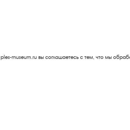
Следите за новостями в соцсетях:
Вконтакте
rutube
Одноклассники
YouTube
Трипадвизор
 ples-museum.ru вы соглашаетесь с тем, что мы обр
Результаты независимой
оценки качества
м
Бесплатная юридическая
онная
помощь
Правила посещения
экспозиций и выставок