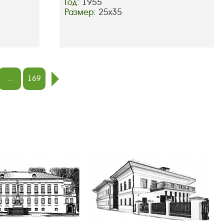
Год:
1955
Размер:
25х35
...
169
след.