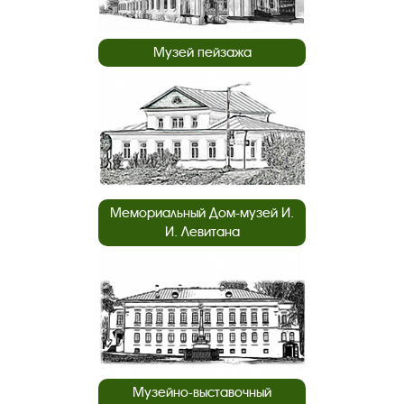
Музей пейзажа
Мемориальный Дом-музей И.
И. Левитана
Музейно-выставочный