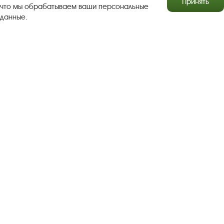
Принять
что мы обрабатываем ваши персональные
данные.
Результаты независимой оценки качества
Бесплатная юридическая помощь
Правила посещения экспозиций и выставок
Copyright © http://www.plyos.org
Плесский государственный
историко-архитектурный и художественный
музей‑заповедник.
Использование и копирование
информации запрещено.
Адрес: Плес, Соборная гора, 1. Тел.: +7 (49339) 4-34-90
Пользовательское соглашение
Политика конфиденциальности