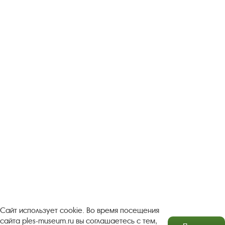
Следите за новостями в соцсетях:
Вконтакте
rutube
Одноклассники
YouTube
Трипадвизор
Посетителям
О музее-заповеднике
Пленэр "Зелёный шум"
Проект Арт-поводОК Плёс
Рекомендации по правилам личной безопасности
Турфирмам
Документы
Застройщикам
Сайт использует cookie. Во время посещения
сайта ples-museum.ru вы соглашаетесь с тем,
Антикоррупционная деятельность