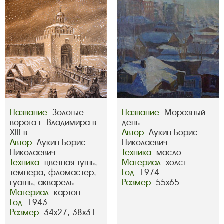
Название:
Золотые
Название:
Морозный
ворота г. Владимира в
день.
XIII в.
Автор:
Лукин Борис
Автор:
Лукин Борис
Николаевич
Николаевич
Техника:
масло
Техника:
цветная тушь,
Материал:
холст
темпера, фломастер,
Год:
1974
гуашь, акварель
Размер:
55х65
Материал:
картон
Год:
1943
Размер:
34х27; 38х31