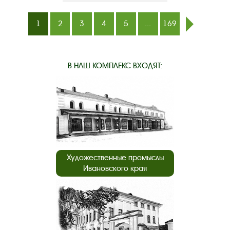
1
2
3
4
5
...
169
след.
В НАШ КОМПЛЕКС ВХОДЯТ:
Художественные промыслы
Ивановского края