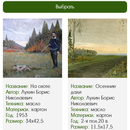
Выбрать
Название:
На охоте.
Название:
Осенние
Автор:
Лукин Борис
дали
Николаевич
Автор:
Лукин Борис
Техника:
масло
Николаевич
Материал:
картон
Техника:
масло
Год:
1953
Материал:
картон
Размер:
34х42,5
Год:
2-я пол.20 в.
Размер:
11,5х17,5