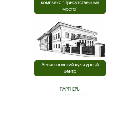
комплекс “Присутственные
места”
Левитановский культурный
центр
ПАРТНЕРЫ
нашего музея