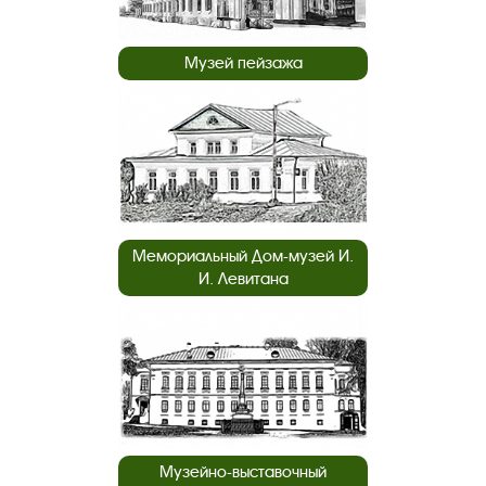
Музей пейзажа
Мемориальный Дом-музей И.
И. Левитана
Музейно-выставочный