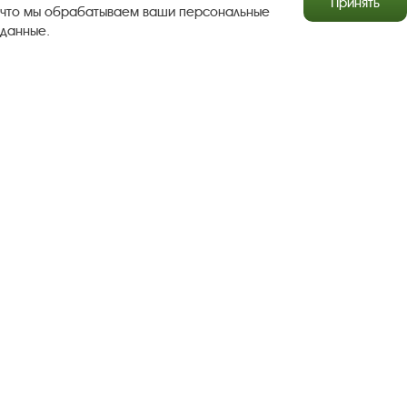
Принять
что мы обрабатываем ваши персональные
данные.
Результаты независимой оценки качества
Бесплатная юридическая помощь
Правила посещения экспозиций и выставок
Copyright © http://www.plyos.org
Плесский государственный
историко-архитектурный и художественный
музей‑заповедник.
Использование и копирование
информации запрещено.
Адрес: Плес, Соборная гора, 1. Тел.: +7 (49339) 4-34-90
Пользовательское соглашение
Политика конфиденциальности