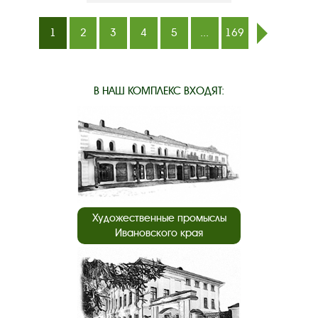
1
2
3
4
5
...
169
след.
В НАШ КОМПЛЕКС ВХОДЯТ:
Художественные промыслы
Ивановского края