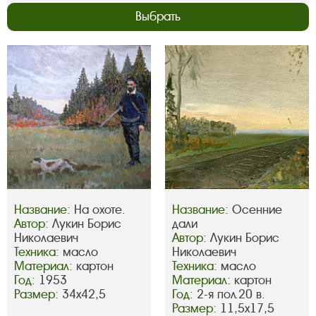
Выбрать
Название:
На охоте.
Название:
Осенние
Автор:
Лукин Борис
дали
Николаевич
Автор:
Лукин Борис
Техника:
масло
Николаевич
Материал:
картон
Техника:
масло
Год:
1953
Материал:
картон
Размер:
34х42,5
Год:
2-я пол.20 в.
Размер:
11,5х17,5