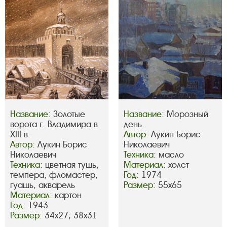
Название:
Золотые
Название:
Морозный
ворота г. Владимира в
день.
XIII в.
Автор:
Лукин Борис
Автор:
Лукин Борис
Николаевич
Николаевич
Техника:
масло
Техника:
цветная тушь,
Материал:
холст
темпера, фломастер,
Год:
1974
гуашь, акварель
Размер:
55х65
Материал:
картон
Год:
1943
Размер:
34х27; 38х31