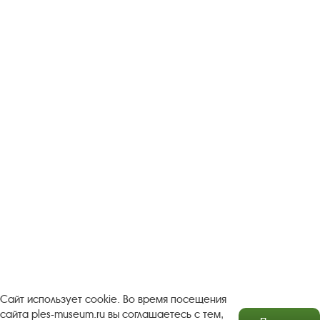
Следите за новостями в соцсетях:
Вконтакте
rutube
Одноклассники
YouTube
Трипадвизор
Посетителям
О музее-заповеднике
Пленэр "Зелёный шум"
Проект Арт-поводОК Плёс
Рекомендации по правилам личной безопасности
Турфирмам
Документы
Застройщикам
Сайт использует cookie. Во время посещения
сайта ples-museum.ru вы соглашаетесь с тем,
Антикоррупционная деятельность