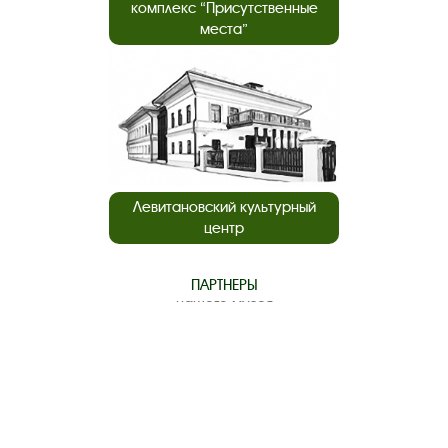
комплекс “Присутственные
места”
Левитановский культурный
центр
ПАРТНЕРЫ
нашего музея