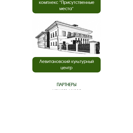
комплекс “Присутственные
места”
Левитановский культурный
центр
ПАРТНЕРЫ
нашего музея