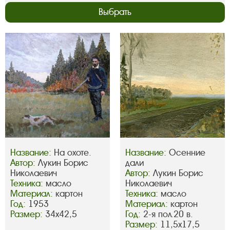
Выбрать
Название:
На охоте.
Название:
Осенние
Автор:
Лукин Борис
дали
Николаевич
Автор:
Лукин Борис
Техника:
масло
Николаевич
Материал:
картон
Техника:
масло
Год:
1953
Материал:
картон
Размер:
34х42,5
Год:
2-я пол.20 в.
Размер:
11,5х17,5