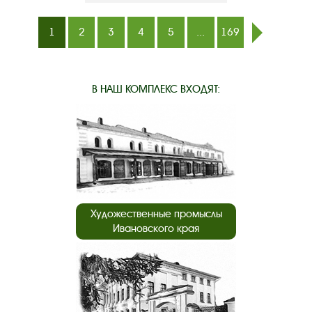
1
2
3
4
5
...
169
след.
В НАШ КОМПЛЕКС ВХОДЯТ:
Художественные промыслы
Ивановского края