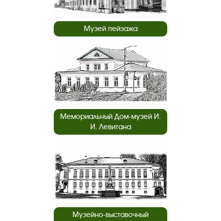
Музей пейзажа
Мемориальный Дом-музей И.
И. Левитана
Музейно-выставочный