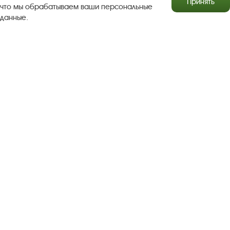
Принять
что мы обрабатываем ваши персональные
данные.
Результаты независимой оценки качества
Бесплатная юридическая помощь
Правила посещения экспозиций и выставок
Copyright © http://www.plyos.org
Плесский государственный
историко-архитектурный и художественный
музей‑заповедник.
Использование и копирование
информации запрещено.
Адрес: Плес, Соборная гора, 1. Тел.: +7 (49339) 4-34-90
Пользовательское соглашение
Политика конфиденциальности