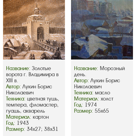
Название:
Золотые
Название:
Морозный
ворота г. Владимира в
день.
XIII в.
Автор:
Лукин Борис
Автор:
Лукин Борис
Николаевич
Николаевич
Техника:
масло
Техника:
цветная тушь,
Материал:
холст
темпера, фломастер,
Год:
1974
гуашь, акварель
Размер:
55х65
Материал:
картон
Год:
1943
Размер:
34х27; 38х31