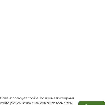
Следите за новостями в соцсетях:
Вконтакте
rutube
Одноклассники
YouTube
Трипадвизор
Посетителям
О музее-заповеднике
Пленэр "Зелёный шум"
Проект Арт-поводОК Плёс
Рекомендации по правилам личной безопасности
Турфирмам
Документы
Застройщикам
Сайт использует cookie. Во время посещения
сайта ples-museum.ru вы соглашаетесь с тем,
Антикоррупционная деятельность