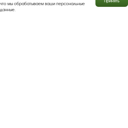
Принять
что мы обрабатываем ваши персональные
данные.
Результаты независимой оценки качества
Бесплатная юридическая помощь
Правила посещения экспозиций и выставок
Copyright © http://www.plyos.org
Плесский государственный
историко-архитектурный и художественный
музей‑заповедник.
Использование и копирование
информации запрещено.
Адрес: Плес, Соборная гора, 1. Тел.: +7 (49339) 4-34-90
Пользовательское соглашение
Политика конфиденциальности