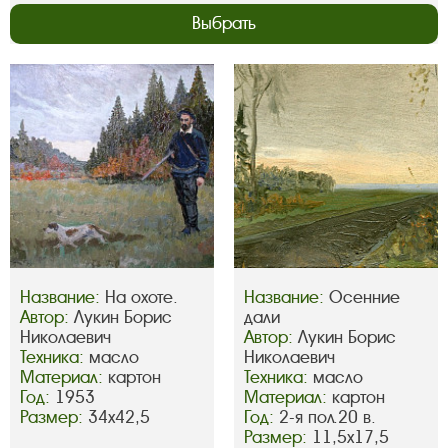
Выбрать
Название:
На охоте.
Название:
Осенние
Автор:
Лукин Борис
дали
Николаевич
Автор:
Лукин Борис
Техника:
масло
Николаевич
Материал:
картон
Техника:
масло
Год:
1953
Материал:
картон
Размер:
34х42,5
Год:
2-я пол.20 в.
Размер:
11,5х17,5