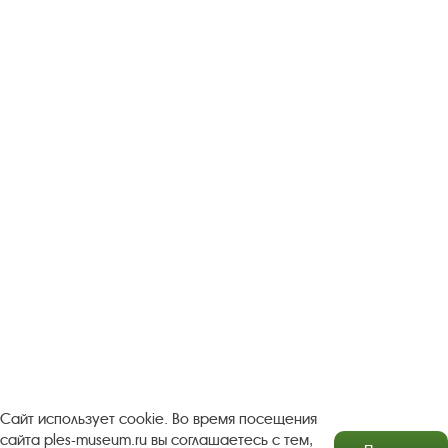
Следите за новостями в соцсетях:
Вконтакте
rutube
Одноклассники
YouTube
Трипадвизор
Посетителям
О музее-заповеднике
Пленэр "Зелёный шум"
Проект Арт-поводОК Плёс
Рекомендации по правилам личной безопасности
Турфирмам
Документы
Застройщикам
Сайт использует cookie. Во время посещения
сайта ples-museum.ru вы соглашаетесь с тем,
Антикоррупционная деятельность