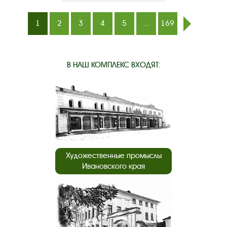
1
2
3
4
5
...
169
след.
В НАШ КОМПЛЕКС ВХОДЯТ:
Художественные промыслы
Ивановского края