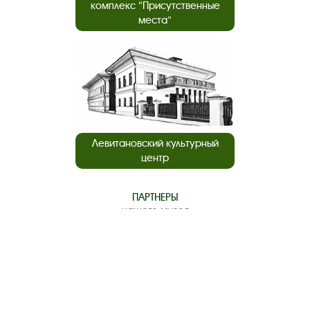
комплекс “Присутственные
места”
Левитановский культурный
центр
ПАРТНЕРЫ
нашего музея