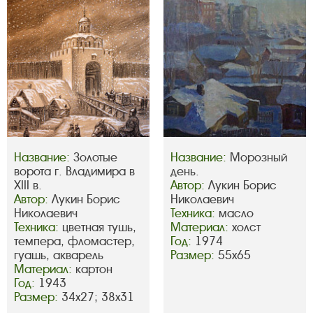
Название:
Золотые
Название:
Морозный
ворота г. Владимира в
день.
XIII в.
Автор:
Лукин Борис
Автор:
Лукин Борис
Николаевич
Николаевич
Техника:
масло
Техника:
цветная тушь,
Материал:
холст
темпера, фломастер,
Год:
1974
гуашь, акварель
Размер:
55х65
Материал:
картон
Год:
1943
Размер:
34х27; 38х31