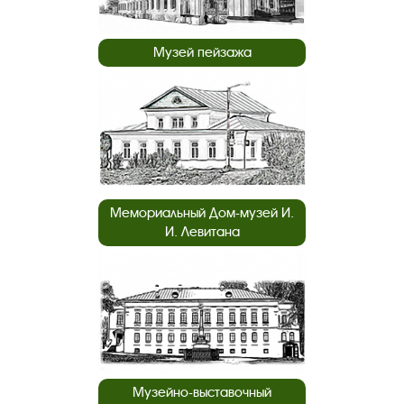
Музей пейзажа
Мемориальный Дом-музей И.
И. Левитана
Музейно-выставочный