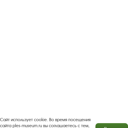
Следите за новостями в соцсетях:
Вконтакте
rutube
Одноклассники
YouTube
Трипадвизор
Посетителям
О музее-заповеднике
Пленэр "Зелёный шум"
Проект Арт-поводОК Плёс
Рекомендации по правилам личной безопасности
Турфирмам
Документы
Застройщикам
Сайт использует cookie. Во время посещения
сайта ples-museum.ru вы соглашаетесь с тем,
Антикоррупционная деятельность