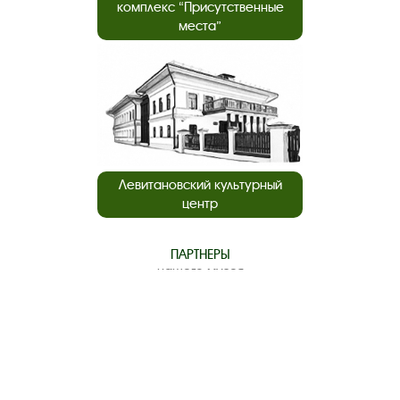
комплекс “Присутственные
места”
Левитановский культурный
центр
ПАРТНЕРЫ
нашего музея