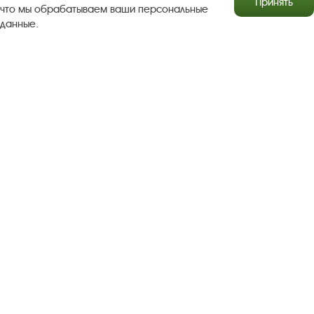
Принять
что мы обрабатываем ваши персональные
данные.
Результаты независимой оценки качества
Бесплатная юридическая помощь
Правила посещения экспозиций и выставок
Copyright © http://www.plyos.org
Плесский государственный
историко-архитектурный и художественный
музей‑заповедник.
Использование и копирование
информации запрещено.
Адрес: Плес, Соборная гора, 1. Тел.: +7 (49339) 4-34-90
Пользовательское соглашение
Политика конфиденциальности