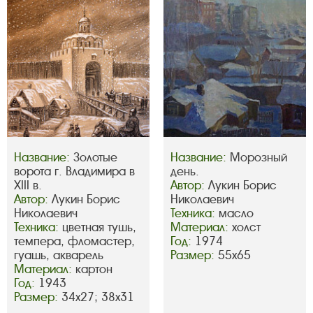
Название:
Золотые
Название:
Морозный
ворота г. Владимира в
день.
XIII в.
Автор:
Лукин Борис
Автор:
Лукин Борис
Николаевич
Николаевич
Техника:
масло
Техника:
цветная тушь,
Материал:
холст
темпера, фломастер,
Год:
1974
гуашь, акварель
Размер:
55х65
Материал:
картон
Год:
1943
Размер:
34х27; 38х31