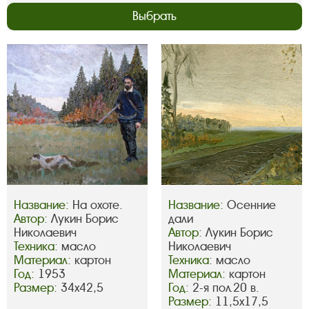
Выбрать
Название:
На охоте.
Название:
Осенние
Автор:
Лукин Борис
дали
Николаевич
Автор:
Лукин Борис
Техника:
масло
Николаевич
Материал:
картон
Техника:
масло
Год:
1953
Материал:
картон
Размер:
34х42,5
Год:
2-я пол.20 в.
Размер:
11,5х17,5