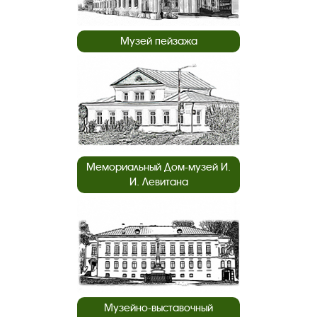
Музей пейзажа
Мемориальный Дом-музей И.
И. Левитана
Музейно-выставочный