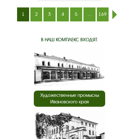
1
2
3
4
5
...
169
след.
В НАШ КОМПЛЕКС ВХОДЯТ:
Художественные промыслы
Ивановского края