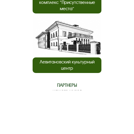
комплекс “Присутственные
места”
Левитановский культурный
центр
ПАРТНЕРЫ
нашего музея