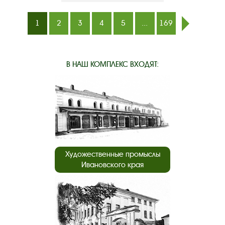
1
2
3
4
5
...
169
след.
В НАШ КОМПЛЕКС ВХОДЯТ:
Художественные промыслы
Ивановского края