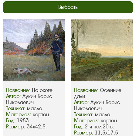
Выбрать
Название:
На охоте.
Название:
Осенние
Автор:
Лукин Борис
дали
Николаевич
Автор:
Лукин Борис
Техника:
масло
Николаевич
Материал:
картон
Техника:
масло
Год:
1953
Материал:
картон
Размер:
34х42,5
Год:
2-я пол.20 в.
Размер:
11,5х17,5