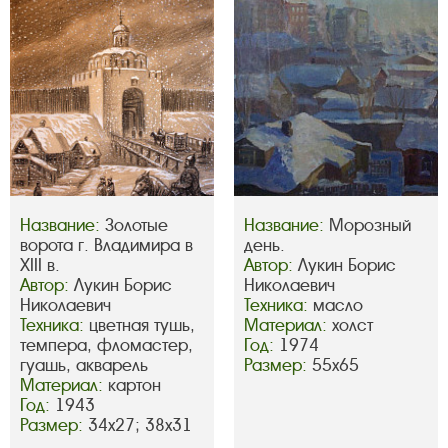
Название:
Золотые
Название:
Морозный
ворота г. Владимира в
день.
XIII в.
Автор:
Лукин Борис
Автор:
Лукин Борис
Николаевич
Николаевич
Техника:
масло
Техника:
цветная тушь,
Материал:
холст
темпера, фломастер,
Год:
1974
гуашь, акварель
Размер:
55х65
Материал:
картон
Год:
1943
Размер:
34х27; 38х31