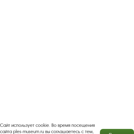
Следите за новостями в соцсетях:
Вконтакте
rutube
Одноклассники
YouTube
Трипадвизор
Посетителям
О музее-заповеднике
Пленэр "Зелёный шум"
Проект Арт-поводОК Плёс
Рекомендации по правилам личной безопасности
Турфирмам
Документы
Застройщикам
Сайт использует cookie. Во время посещения
сайта ples-museum.ru вы соглашаетесь с тем,
Антикоррупционная деятельность