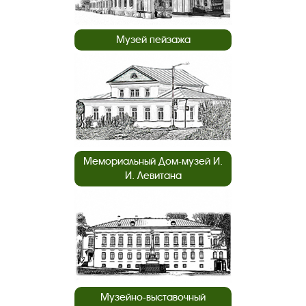
Музей пейзажа
Мемориальный Дом-музей И.
И. Левитана
Музейно-выставочный