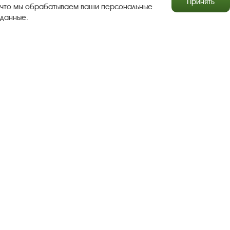
Принять
что мы обрабатываем ваши персональные
данные.
Результаты независимой оценки качества
Бесплатная юридическая помощь
Правила посещения экспозиций и выставок
Copyright © http://www.plyos.org
Плесский государственный
историко-архитектурный и художественный
музей‑заповедник.
Использование и копирование
информации запрещено.
Адрес: Плес, Соборная гора, 1. Тел.: +7 (49339) 4-34-90
Пользовательское соглашение
Политика конфиденциальности