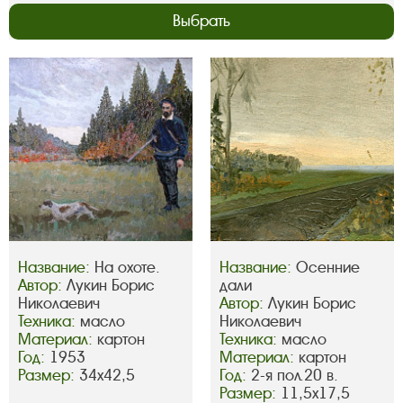
Выбрать
Название:
На охоте.
Название:
Осенние
Автор:
Лукин Борис
дали
Николаевич
Автор:
Лукин Борис
Техника:
масло
Николаевич
Материал:
картон
Техника:
масло
Год:
1953
Материал:
картон
Размер:
34х42,5
Год:
2-я пол.20 в.
Размер:
11,5х17,5