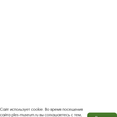
Следите за новостями в соцсетях:
Вконтакте
rutube
Одноклассники
YouTube
Трипадвизор
Посетителям
О музее-заповеднике
Пленэр "Зелёный шум"
Проект Арт-поводОК Плёс
Рекомендации по правилам личной безопасности
Турфирмам
Документы
Застройщикам
Сайт использует cookie. Во время посещения
сайта ples-museum.ru вы соглашаетесь с тем,
Антикоррупционная деятельность