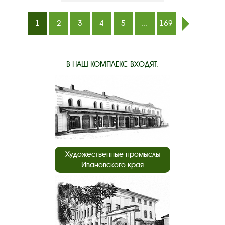
1
2
3
4
5
...
169
след.
В НАШ КОМПЛЕКС ВХОДЯТ:
Художественные промыслы
Ивановского края