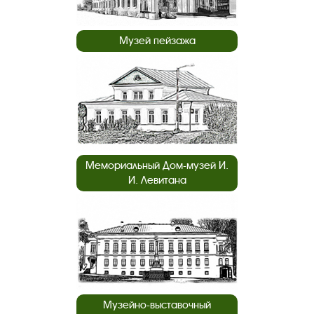
Музей пейзажа
Мемориальный Дом-музей И.
И. Левитана
Музейно-выставочный