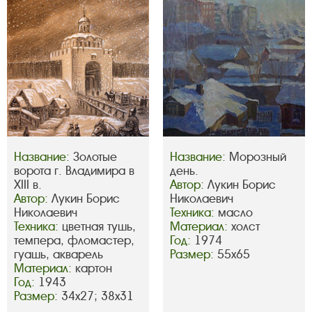
Название:
Золотые
Название:
Морозный
ворота г. Владимира в
день.
XIII в.
Автор:
Лукин Борис
Автор:
Лукин Борис
Николаевич
Николаевич
Техника:
масло
Техника:
цветная тушь,
Материал:
холст
темпера, фломастер,
Год:
1974
гуашь, акварель
Размер:
55х65
Материал:
картон
Год:
1943
Размер:
34х27; 38х31