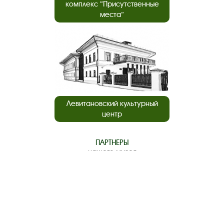
комплекс “Присутственные
места”
Левитановский культурный
центр
ПАРТНЕРЫ
нашего музея