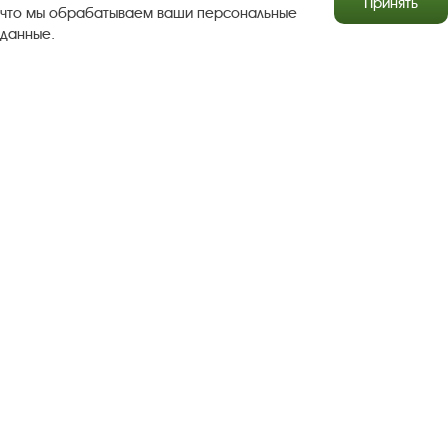
Принять
что мы обрабатываем ваши персональные
данные.
Результаты независимой оценки качества
Бесплатная юридическая помощь
Правила посещения экспозиций и выставок
Copyright © http://www.plyos.org
Плесский государственный
историко-архитектурный и художественный
музей‑заповедник.
Использование и копирование
информации запрещено.
Адрес: Плес, Соборная гора, 1. Тел.: +7 (49339) 4-34-90
Пользовательское соглашение
Политика конфиденциальности