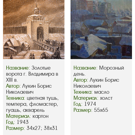
Название:
Золотые
Название:
Морозный
ворота г. Владимира в
день.
XIII в.
Автор:
Лукин Борис
Автор:
Лукин Борис
Николаевич
Николаевич
Техника:
масло
Техника:
цветная тушь,
Материал:
холст
темпера, фломастер,
Год:
1974
гуашь, акварель
Размер:
55х65
Материал:
картон
Год:
1943
Размер:
34х27; 38х31