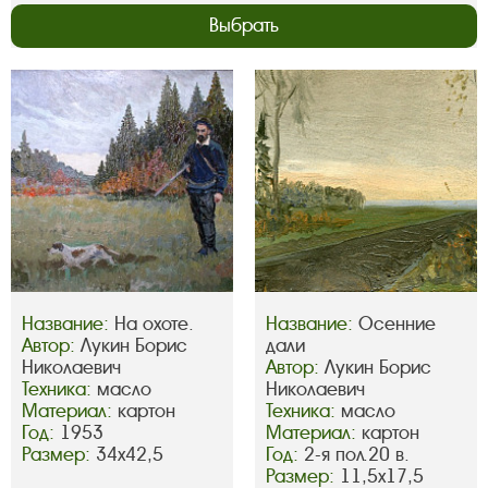
Выбрать
Название:
На охоте.
Название:
Осенние
Автор:
Лукин Борис
дали
Николаевич
Автор:
Лукин Борис
Техника:
масло
Николаевич
Материал:
картон
Техника:
масло
Год:
1953
Материал:
картон
Размер:
34х42,5
Год:
2-я пол.20 в.
Размер:
11,5х17,5