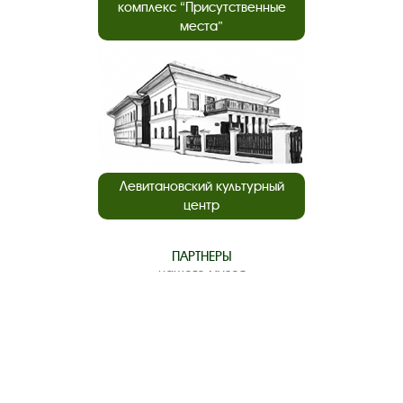
комплекс “Присутственные
места”
Левитановский культурный
центр
ПАРТНЕРЫ
нашего музея