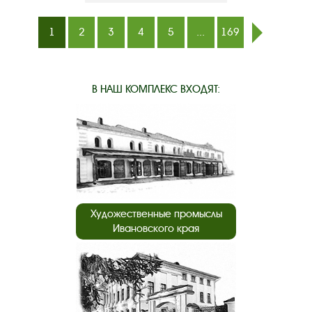
1
2
3
4
5
...
169
след.
В НАШ КОМПЛЕКС ВХОДЯТ:
Художественные промыслы
Ивановского края