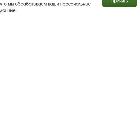
Принять
что мы обрабатываем ваши персональные
данные.
Результаты независимой оценки качества
Бесплатная юридическая помощь
Правила посещения экспозиций и выставок
Copyright © http://www.plyos.org
Плесский государственный
историко-архитектурный и художественный
музей‑заповедник.
Использование и копирование
информации запрещено.
Адрес: Плес, Соборная гора, 1. Тел.: +7 (49339) 4-34-90
Пользовательское соглашение
Политика конфиденциальности