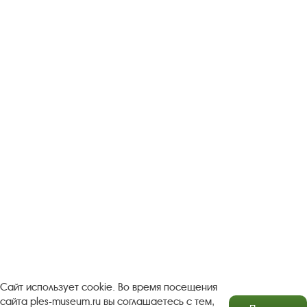
Следите за новостями в соцсетях:
Вконтакте
rutube
Одноклассники
YouTube
Трипадвизор
Посетителям
О музее-заповеднике
Пленэр "Зелёный шум"
Проект Арт-поводОК Плёс
Рекомендации по правилам личной безопасности
Турфирмам
Документы
Застройщикам
Сайт использует cookie. Во время посещения
сайта ples-museum.ru вы соглашаетесь с тем,
Антикоррупционная деятельность