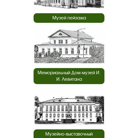
Музей пейзажа
Мемориальный Дом-музей И.
И. Левитана
Музейно-выставочный