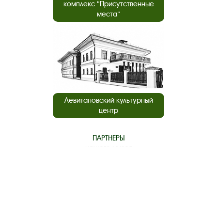
комплекс “Присутственные
места”
Левитановский культурный
центр
ПАРТНЕРЫ
нашего музея