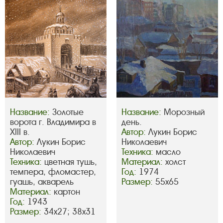
Название:
Золотые
Название:
Морозный
ворота г. Владимира в
день.
XIII в.
Автор:
Лукин Борис
Автор:
Лукин Борис
Николаевич
Николаевич
Техника:
масло
Техника:
цветная тушь,
Материал:
холст
темпера, фломастер,
Год:
1974
гуашь, акварель
Размер:
55х65
Материал:
картон
Год:
1943
Размер:
34х27; 38х31