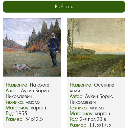
Выбрать
Название:
На охоте.
Название:
Осенние
Автор:
Лукин Борис
дали
Николаевич
Автор:
Лукин Борис
Техника:
масло
Николаевич
Материал:
картон
Техника:
масло
Год:
1953
Материал:
картон
Размер:
34х42,5
Год:
2-я пол.20 в.
Размер:
11,5х17,5