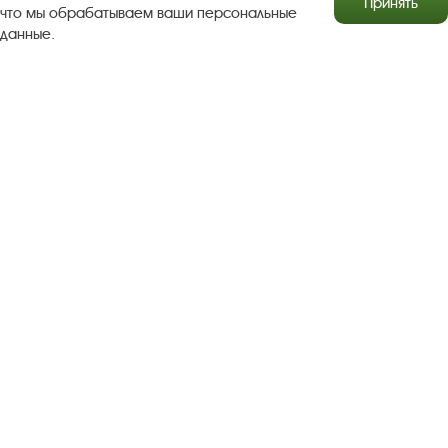
Принять
что мы обрабатываем ваши персональные
данные.
Результаты независимой оценки качества
Бесплатная юридическая помощь
Правила посещения экспозиций и выставок
Copyright © http://www.plyos.org
Плесский государственный
историко-архитектурный и художественный
музей‑заповедник.
Использование и копирование
информации запрещено.
Адрес: Плес, Соборная гора, 1. Тел.: +7 (49339) 4-34-90
Пользовательское соглашение
Политика конфиденциальности