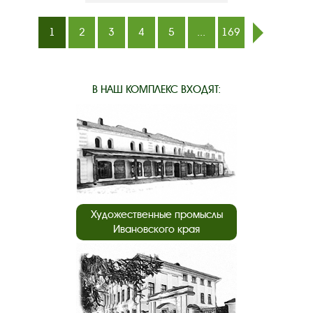
1
2
3
4
5
...
169
след.
В НАШ КОМПЛЕКС ВХОДЯТ:
Художественные промыслы
Ивановского края