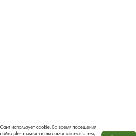
Следите за новостями в соцсетях:
Вконтакте
rutube
Одноклассники
YouTube
Трипадвизор
Посетителям
О музее-заповеднике
Пленэр "Зелёный шум"
Проект Арт-поводОК Плёс
Рекомендации по правилам личной безопасности
Турфирмам
Документы
Застройщикам
Сайт использует cookie. Во время посещения
сайта ples-museum.ru вы соглашаетесь с тем,
Антикоррупционная деятельность