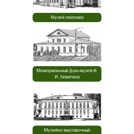
Музей пейзажа
Мемориальный Дом-музей И.
И. Левитана
Музейно-выставочный