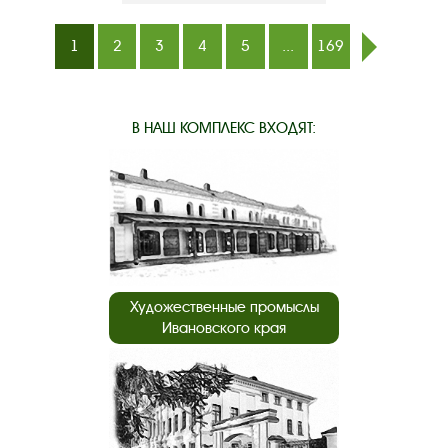
1
2
3
4
5
...
169
след.
В НАШ КОМПЛЕКС ВХОДЯТ:
Художественные промыслы
Ивановского края