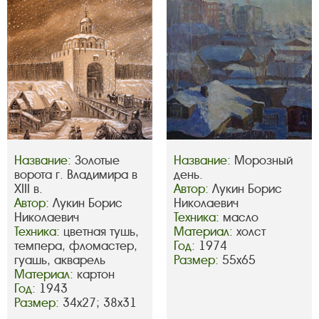
Название:
Золотые
Название:
Морозный
ворота г. Владимира в
день.
XIII в.
Автор:
Лукин Борис
Автор:
Лукин Борис
Николаевич
Николаевич
Техника:
масло
Техника:
цветная тушь,
Материал:
холст
темпера, фломастер,
Год:
1974
гуашь, акварель
Размер:
55х65
Материал:
картон
Год:
1943
Размер:
34х27; 38х31