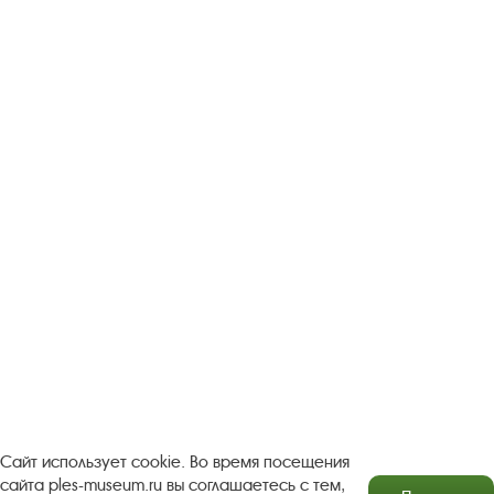
Следите за новостями в соцсетях:
Вконтакте
rutube
Одноклассники
YouTube
Трипадвизор
Посетителям
О музее-заповеднике
Пленэр "Зелёный шум"
Проект Арт-поводОК Плёс
Рекомендации по правилам личной безопасности
Турфирмам
Документы
Застройщикам
Сайт использует cookie. Во время посещения
сайта ples-museum.ru вы соглашаетесь с тем,
Антикоррупционная деятельность