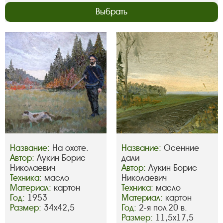
Выбрать
Название:
На охоте.
Название:
Осенние
Автор:
Лукин Борис
дали
Николаевич
Автор:
Лукин Борис
Техника:
масло
Николаевич
Материал:
картон
Техника:
масло
Год:
1953
Материал:
картон
Размер:
34х42,5
Год:
2-я пол.20 в.
Размер:
11,5х17,5