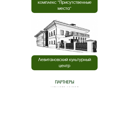
комплекс “Присутственные
места”
Левитановский культурный
центр
ПАРТНЕРЫ
нашего музея