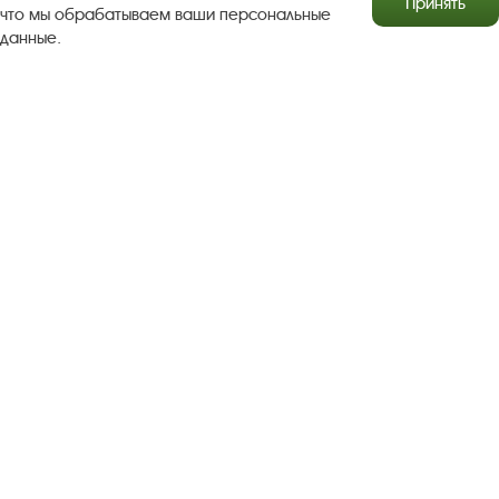
Принять
что мы обрабатываем ваши персональные
данные.
Результаты независимой оценки качества
Бесплатная юридическая помощь
Правила посещения экспозиций и выставок
Copyright © http://www.plyos.org
Плесский государственный
историко-архитектурный и художественный
музей‑заповедник.
Использование и копирование
информации запрещено.
Адрес: Плес, Соборная гора, 1. Тел.: +7 (49339) 4-34-90
Пользовательское соглашение
Политика конфиденциальности