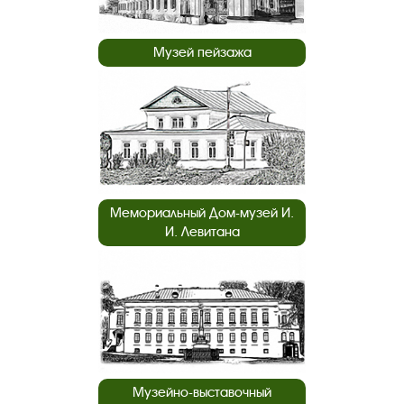
Музей пейзажа
Мемориальный Дом-музей И.
И. Левитана
Музейно-выставочный