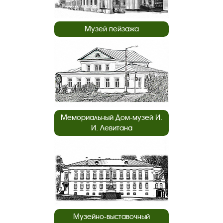
Музей пейзажа
Мемориальный Дом-музей И.
И. Левитана
Музейно-выставочный