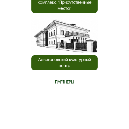
комплекс “Присутственные
места”
Левитановский культурный
центр
ПАРТНЕРЫ
нашего музея