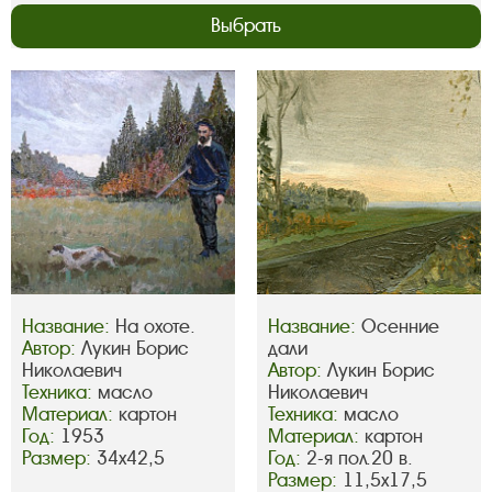
Выбрать
Название:
На охоте.
Название:
Осенние
Автор:
Лукин Борис
дали
Николаевич
Автор:
Лукин Борис
Техника:
масло
Николаевич
Материал:
картон
Техника:
масло
Год:
1953
Материал:
картон
Размер:
34х42,5
Год:
2-я пол.20 в.
Размер:
11,5х17,5