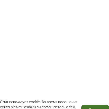
Следите за новостями в соцсетях:
Вконтакте
rutube
Одноклассники
YouTube
Трипадвизор
Посетителям
О музее-заповеднике
Пленэр "Зелёный шум"
Проект Арт-поводОК Плёс
Рекомендации по правилам личной безопасности
Турфирмам
Документы
Застройщикам
Сайт использует cookie. Во время посещения
сайта ples-museum.ru вы соглашаетесь с тем,
Антикоррупционная деятельность