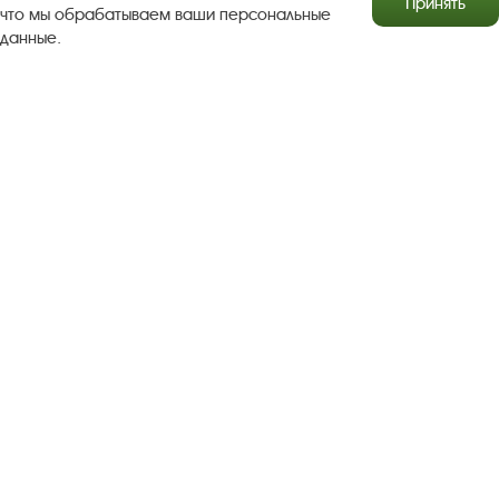
Принять
что мы обрабатываем ваши персональные
данные.
Результаты независимой оценки качества
Бесплатная юридическая помощь
Правила посещения экспозиций и выставок
Copyright © http://www.plyos.org
Плесский государственный
историко-архитектурный и художественный
музей‑заповедник.
Использование и копирование
информации запрещено.
Адрес: Плес, Соборная гора, 1. Тел.: +7 (49339) 4-34-90
Пользовательское соглашение
Политика конфиденциальности