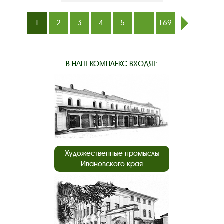
1
2
3
4
5
...
169
след.
В НАШ КОМПЛЕКС ВХОДЯТ:
Художественные промыслы
Ивановского края