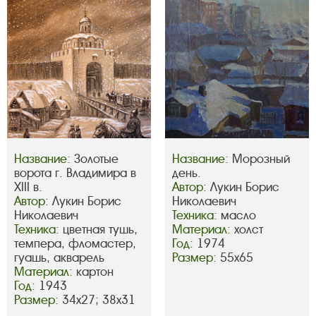
Название:
Золотые
Название:
Морозный
ворота г. Владимира в
день.
XIII в.
Автор:
Лукин Борис
Автор:
Лукин Борис
Николаевич
Николаевич
Техника:
масло
Техника:
цветная тушь,
Материал:
холст
темпера, фломастер,
Год:
1974
гуашь, акварель
Размер:
55х65
Материал:
картон
Год:
1943
Размер:
34х27; 38х31