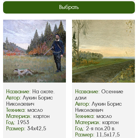
Выбрать
Название:
На охоте.
Название:
Осенние
Автор:
Лукин Борис
дали
Николаевич
Автор:
Лукин Борис
Техника:
масло
Николаевич
Материал:
картон
Техника:
масло
Год:
1953
Материал:
картон
Размер:
34х42,5
Год:
2-я пол.20 в.
Размер:
11,5х17,5