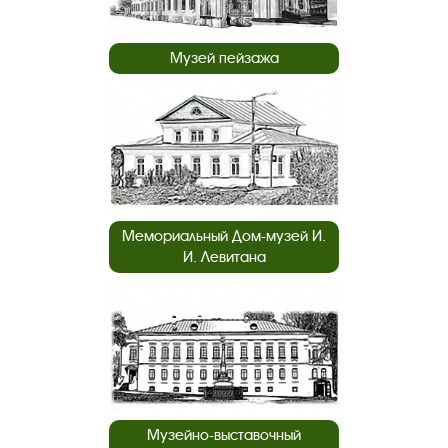
Музей пейзажа
Мемориальный Дом-музей И.
И. Левитана
Музейно-выставочный