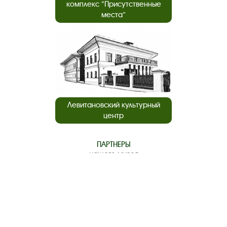
комплекс “Присутственные
места”
Левитановский культурный
центр
ПАРТНЕРЫ
нашего музея