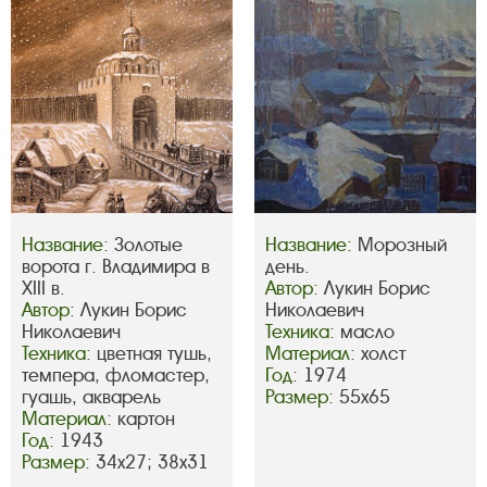
Название:
Золотые
Название:
Морозный
ворота г. Владимира в
день.
XIII в.
Автор:
Лукин Борис
Автор:
Лукин Борис
Николаевич
Николаевич
Техника:
масло
Техника:
цветная тушь,
Материал:
холст
темпера, фломастер,
Год:
1974
гуашь, акварель
Размер:
55х65
Материал:
картон
Год:
1943
Размер:
34х27; 38х31