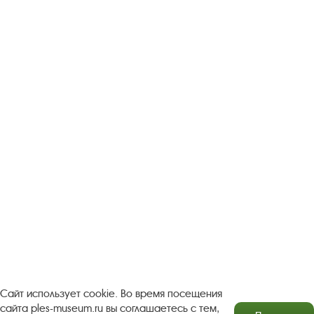
Следите за новостями в соцсетях:
Вконтакте
rutube
Одноклассники
YouTube
Трипадвизор
Посетителям
О музее-заповеднике
Пленэр "Зелёный шум"
Проект Арт-поводОК Плёс
Рекомендации по правилам личной безопасности
Турфирмам
Документы
Застройщикам
Сайт использует cookie. Во время посещения
сайта ples-museum.ru вы соглашаетесь с тем,
Антикоррупционная деятельность