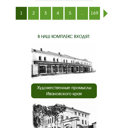
1
2
3
4
5
...
169
след.
В НАШ КОМПЛЕКС ВХОДЯТ:
Художественные промыслы
Ивановского края