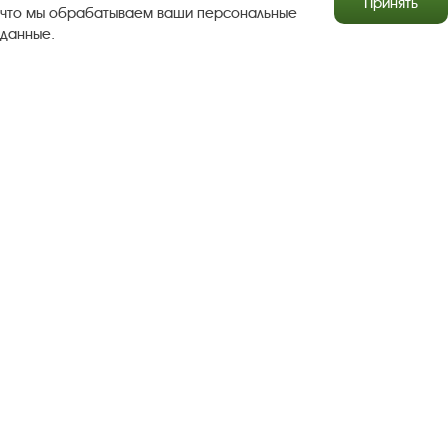
Принять
что мы обрабатываем ваши персональные
данные.
Результаты независимой оценки качества
Бесплатная юридическая помощь
Правила посещения экспозиций и выставок
Copyright © http://www.plyos.org
Плесский государственный
историко-архитектурный и художественный
музей‑заповедник.
Использование и копирование
информации запрещено.
Адрес: Плес, Соборная гора, 1. Тел.: +7 (49339) 4-34-90
Пользовательское соглашение
Политика конфиденциальности