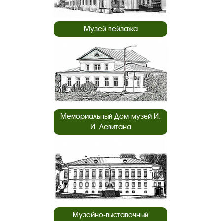
Музей пейзажа
Мемориальный Дом-музей И.
И. Левитана
Музейно-выставочный