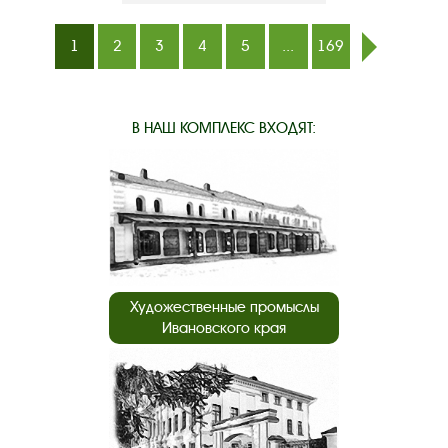
1
2
3
4
5
...
169
след.
В НАШ КОМПЛЕКС ВХОДЯТ:
Художественные промыслы
Ивановского края