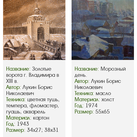
Название:
Золотые
Название:
Морозный
ворота г. Владимира в
день.
XIII в.
Автор:
Лукин Борис
Автор:
Лукин Борис
Николаевич
Николаевич
Техника:
масло
Техника:
цветная тушь,
Материал:
холст
темпера, фломастер,
Год:
1974
гуашь, акварель
Размер:
55х65
Материал:
картон
Год:
1943
Размер:
34х27; 38х31