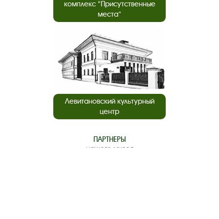
комплекс “Присутственные
места”
Левитановский культурный
центр
ПАРТНЕРЫ
нашего музея