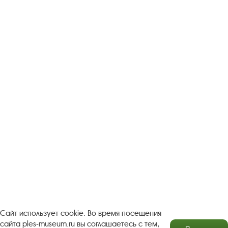
Следите за новостями в соцсетях:
Вконтакте
rutube
Одноклассники
YouTube
Трипадвизор
Посетителям
О музее-заповеднике
Пленэр "Зелёный шум"
Проект Арт-поводОК Плёс
Рекомендации по правилам личной безопасности
Турфирмам
Документы
Застройщикам
Сайт использует cookie. Во время посещения
сайта ples-museum.ru вы соглашаетесь с тем,
Антикоррупционная деятельность