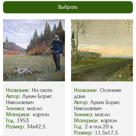
Выбрать
Название:
На охоте.
Название:
Осенние
Автор:
Лукин Борис
дали
Николаевич
Автор:
Лукин Борис
Техника:
масло
Николаевич
Материал:
картон
Техника:
масло
Год:
1953
Материал:
картон
Размер:
34х42,5
Год:
2-я пол.20 в.
Размер:
11,5х17,5