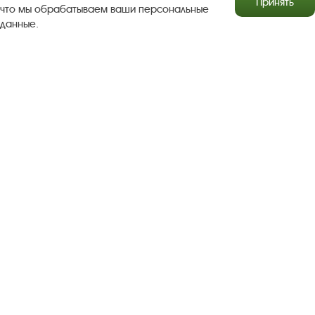
Принять
что мы обрабатываем ваши персональные
данные.
Результаты независимой оценки качества
Бесплатная юридическая помощь
Правила посещения экспозиций и выставок
Copyright © http://www.plyos.org
Плесский государственный
историко-архитектурный и художественный
музей‑заповедник.
Использование и копирование
информации запрещено.
Адрес: Плес, Соборная гора, 1. Тел.: +7 (49339) 4-34-90
Пользовательское соглашение
Политика конфиденциальности