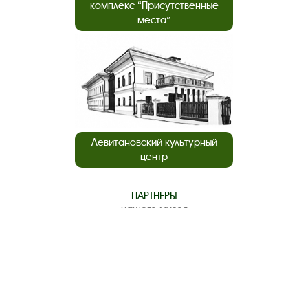
комплекс “Присутственные
места”
Левитановский культурный
центр
ПАРТНЕРЫ
нашего музея