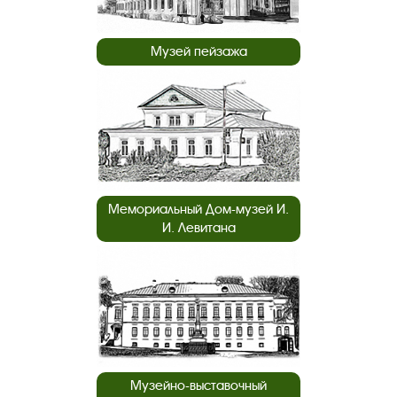
Музей пейзажа
Мемориальный Дом-музей И.
И. Левитана
Музейно-выставочный