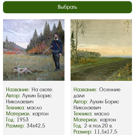
Выбрать
Название:
На охоте.
Название:
Осенние
Автор:
Лукин Борис
дали
Николаевич
Автор:
Лукин Борис
Техника:
масло
Николаевич
Материал:
картон
Техника:
масло
Год:
1953
Материал:
картон
Размер:
34х42,5
Год:
2-я пол.20 в.
Размер:
11,5х17,5