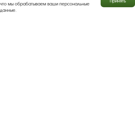
Принять
что мы обрабатываем ваши персональные
данные.
Результаты независимой оценки качества
Бесплатная юридическая помощь
Правила посещения экспозиций и выставок
Copyright © http://www.plyos.org
Плесский государственный
историко-архитектурный и художественный
музей‑заповедник.
Использование и копирование
информации запрещено.
Адрес: Плес, Соборная гора, 1. Тел.: +7 (49339) 4-34-90
Пользовательское соглашение
Политика конфиденциальности