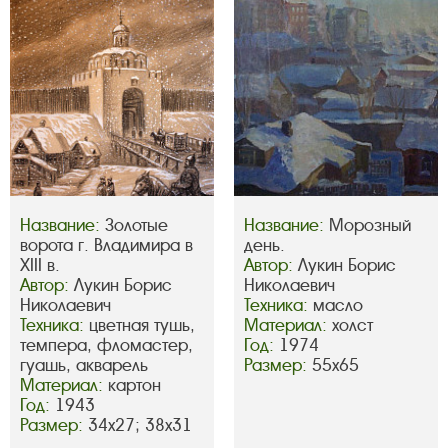
Название:
Золотые
Название:
Морозный
ворота г. Владимира в
день.
XIII в.
Автор:
Лукин Борис
Автор:
Лукин Борис
Николаевич
Николаевич
Техника:
масло
Техника:
цветная тушь,
Материал:
холст
темпера, фломастер,
Год:
1974
гуашь, акварель
Размер:
55х65
Материал:
картон
Год:
1943
Размер:
34х27; 38х31