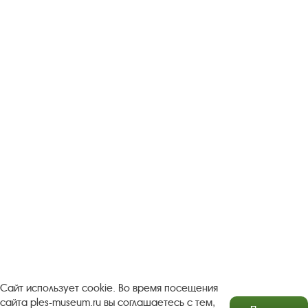
Следите за новостями в соцсетях:
Вконтакте
rutube
Одноклассники
YouTube
Трипадвизор
Посетителям
О музее-заповеднике
Пленэр "Зелёный шум"
Проект Арт-поводОК Плёс
Рекомендации по правилам личной безопасности
Турфирмам
Документы
Застройщикам
Сайт использует cookie. Во время посещения
сайта ples-museum.ru вы соглашаетесь с тем,
Антикоррупционная деятельность