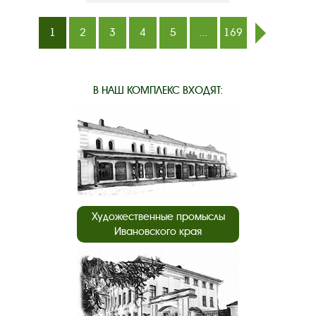
1
2
3
4
5
...
169
след.
В НАШ КОМПЛЕКС ВХОДЯТ:
Художественные промыслы
Ивановского края