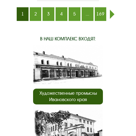
1
2
3
4
5
...
169
след.
В НАШ КОМПЛЕКС ВХОДЯТ:
Художественные промыслы
Ивановского края