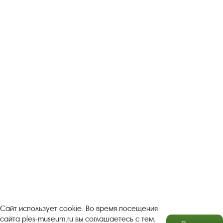
Следите за новостями в соцсетях:
Вконтакте
rutube
Одноклассники
YouTube
Трипадвизор
Посетителям
О музее-заповеднике
Пленэр "Зелёный шум"
Проект Арт-поводОК Плёс
Рекомендации по правилам личной безопасности
Турфирмам
Документы
Застройщикам
Сайт использует cookie. Во время посещения
сайта ples-museum.ru вы соглашаетесь с тем,
Антикоррупционная деятельность