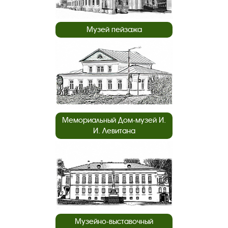
Музей пейзажа
Мемориальный Дом-музей И.
И. Левитана
Музейно-выставочный