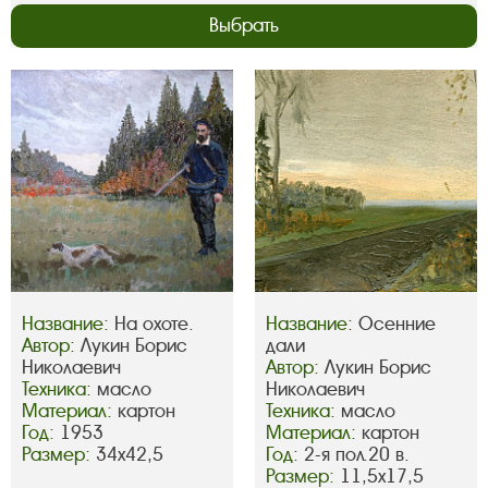
Выбрать
Название:
На охоте.
Название:
Осенние
Автор:
Лукин Борис
дали
Николаевич
Автор:
Лукин Борис
Техника:
масло
Николаевич
Материал:
картон
Техника:
масло
Год:
1953
Материал:
картон
Размер:
34х42,5
Год:
2-я пол.20 в.
Размер:
11,5х17,5