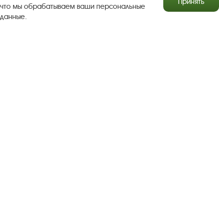
Принять
что мы обрабатываем ваши персональные
данные.
Результаты независимой оценки качества
Бесплатная юридическая помощь
Правила посещения экспозиций и выставок
Copyright © http://www.plyos.org
Плесский государственный
историко-архитектурный и художественный
музей‑заповедник.
Использование и копирование
информации запрещено.
Адрес: Плес, Соборная гора, 1. Тел.: +7 (49339) 4-34-90
Пользовательское соглашение
Политика конфиденциальности