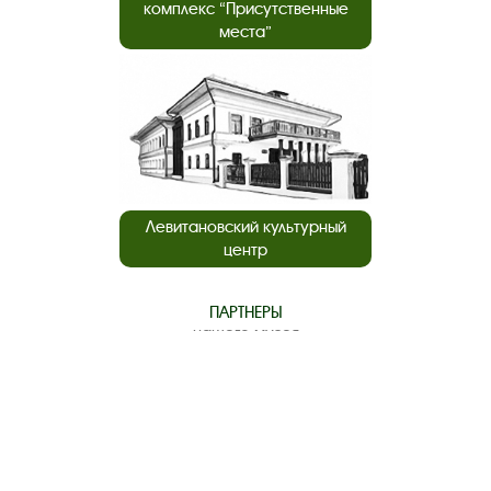
комплекс “Присутственные
места”
Левитановский культурный
центр
ПАРТНЕРЫ
нашего музея