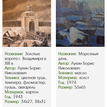
Название:
Золотые
Название:
Морозный
ворота г. Владимира в
день.
XIII в.
Автор:
Лукин Борис
Автор:
Лукин Борис
Николаевич
Николаевич
Техника:
масло
Техника:
цветная тушь,
Материал:
холст
темпера, фломастер,
Год:
1974
гуашь, акварель
Размер:
55х65
Материал:
картон
Год:
1943
Размер:
34х27; 38х31